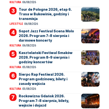
KULTURA
06/08/2026
Tour de Pologne 2026, etap 6.
Trasa w Bukowinie, godziny i
transmisja
LIFESTYLE
06/08/2026
Sopot Jazz Festival Scena Molo
2026. Program 7–8 sierpnia i
darmowe koncerty
KULTURA
06/08/2026
Kasztelański Festiwal Smaków
2026. Program 8–9 sierpnia i
godziny koncertów
KULTURA
05/08/2026
Sierpc Rap Festiwal 2026.
Program godzinowy, bilety i
zasady wejścia
KULTURA
05/08/2026
Rockowizna Gdańsk 2026.
Program 7–8 sierpnia, bilety,
wejście i dojazd