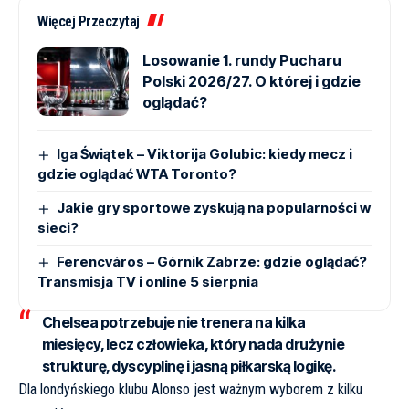
Więcej Przeczytaj
Losowanie 1. rundy Pucharu
Polski 2026/27. O której i gdzie
oglądać?
Iga Świątek – Viktorija Golubic: kiedy mecz i
gdzie oglądać WTA Toronto?
Jakie gry sportowe zyskują na popularności w
sieci?
Ferencváros – Górnik Zabrze: gdzie oglądać?
Transmisja TV i online 5 sierpnia
Chelsea potrzebuje nie trenera na kilka
miesięcy, lecz człowieka, który nada drużynie
strukturę, dyscyplinę i jasną piłkarską logikę.
Dla londyńskiego klubu Alonso jest ważnym wyborem z kilku