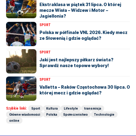
Ekstraklasa w piątek 31 lipca. O której
mecze Wisła – Widzew i Motor –
Jagiellonia?
SPORT
Polska w półfinale VNL 2026. Kiedy mecz
ze Słowenią i gdzie oglądać?
SPORT
Jaki jest najlepszy piłkarz świata?
Sprawdź nasze topowe wybory!
SPORT
Valletta – Raków Częstochowa 30 lipca. O
której mecz i gdzie oglądać?
Szybkie linki:
Sport
Kultura
Lifestyle
transmisja
Główne wiadomości
Polska
Społeczeństwo
Technologie
online