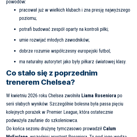
powodów:
pracował już w wielkich klubach i zna presję najwyższego
poziomu;
potrafi budować zespół oparty na kontroli piłki;
umie rozwijać młodych zawodników;
dobrze rozumie współczesny europejski futbol;
ma naturalny autorytet jako były piłkarz światowej klasy.
Co stało się z poprzednim
trenerem Chelsea?
W kwietniu 2026 roku Chelsea zwolniła
Liama Roseniora
po
serii słabych wyników. Szczególnie bolesna była passa pięciu
kolejnych porażek w Premier League, która ostatecznie
podważyła zaufanie do szkoleniowca.
Do końca sezonu drużynę tymczasowo prowadził
Calum
McFarlane
, wcześniej asystent Roseniora. To pod jego wodzą