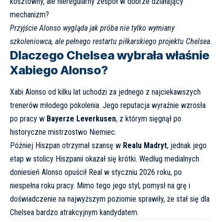
kosztowny, ale nieregularny zespół w dobrze działający
mechanizm?
Przyjście Alonso wygląda jak próba nie tylko wymiany
szkoleniowca, ale pełnego restartu piłkarskiego projektu Chelsea.
Dlaczego Chelsea wybrała właśnie
Xabiego Alonso?
Xabi Alonso od kilku lat uchodzi za jednego z najciekawszych
trenerów młodego pokolenia. Jego reputacja wyraźnie wzrosła
po pracy w
Bayerze Leverkusen
, z którym sięgnął po
historyczne mistrzostwo Niemiec.
Później Hiszpan otrzymał szansę w
Realu Madryt
, jednak jego
etap w stolicy Hiszpanii okazał się krótki. Według medialnych
doniesień Alonso opuścił Real w styczniu 2026 roku, po
niespełna roku pracy. Mimo tego jego styl, pomysł na grę i
doświadczenie na najwyższym poziomie sprawiły, że stał się dla
Chelsea bardzo atrakcyjnym kandydatem.