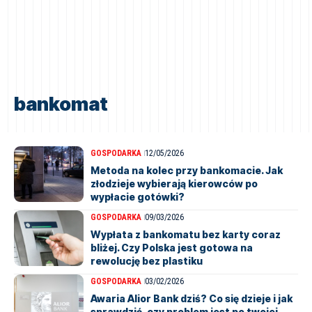
bankomat
GOSPODARKA
12/05/2026
Metoda na kolec przy bankomacie. Jak
złodzieje wybierają kierowców po
wypłacie gotówki?
GOSPODARKA
09/03/2026
Wypłata z bankomatu bez karty coraz
bliżej. Czy Polska jest gotowa na
rewolucję bez plastiku
GOSPODARKA
03/02/2026
Awaria Alior Bank dziś? Co się dzieje i jak
sprawdzić, czy problem jest po twojej