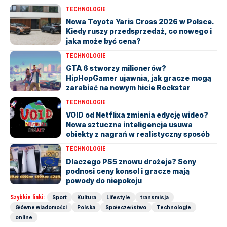
TECHNOLOGIE
Nowa Toyota Yaris Cross 2026 w Polsce.
Kiedy ruszy przedsprzedaż, co nowego i
jaka może być cena?
TECHNOLOGIE
GTA 6 stworzy milionerów?
HipHopGamer ujawnia, jak gracze mogą
zarabiać na nowym hicie Rockstar
TECHNOLOGIE
VOID od Netflixa zmienia edycję wideo?
Nowa sztuczna inteligencja usuwa
obiekty z nagrań w realistyczny sposób
TECHNOLOGIE
Dlaczego PS5 znowu drożeje? Sony
podnosi ceny konsol i gracze mają
powody do niepokoju
Szybkie linki:
Sport
Kultura
Lifestyle
transmisja
Główne wiadomości
Polska
Społeczeństwo
Technologie
online