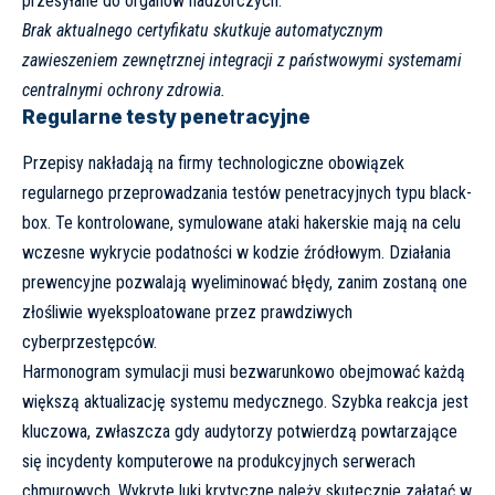
przesyłane do organów nadzorczych.
Brak aktualnego certyfikatu skutkuje automatycznym
zawieszeniem zewnętrznej integracji z państwowymi systemami
centralnymi ochrony zdrowia.
Regularne testy penetracyjne
Przepisy nakładają na firmy technologiczne obowiązek
regularnego przeprowadzania testów penetracyjnych typu black-
box. Te kontrolowane, symulowane ataki hakerskie mają na celu
wczesne wykrycie podatności w kodzie źródłowym. Działania
prewencyjne pozwalają wyeliminować błędy, zanim zostaną one
złośliwie wyeksploatowane przez prawdziwych
cyberprzestępców.
Harmonogram symulacji musi bezwarunkowo obejmować każdą
większą aktualizację systemu medycznego. Szybka reakcja jest
kluczowa, zwłaszcza gdy audytorzy potwierdzą powtarzające
się
incydenty komputerowe
na produkcyjnych serwerach
chmurowych. Wykryte luki krytyczne należy skutecznie załatać w