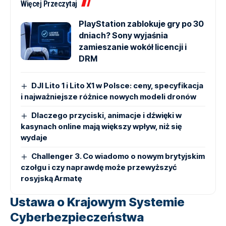
Więcej Przeczytaj
PlayStation zablokuje gry po 30
dniach? Sony wyjaśnia
zamieszanie wokół licencji i
DRM
DJI Lito 1 i Lito X1 w Polsce: ceny, specyfikacja
i najważniejsze różnice nowych modeli dronów
Dlaczego przyciski, animacje i dźwięki w
kasynach online mają większy wpływ, niż się
wydaje
Challenger 3. Co wiadomo o nowym brytyjskim
czołgu i czy naprawdę może przewyższyć
rosyjską Armatę
Ustawa o Krajowym Systemie
Cyberbezpieczeństwa