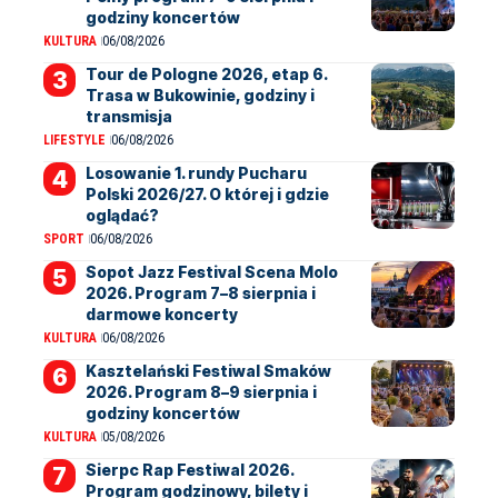
godziny koncertów
KULTURA
06/08/2026
Tour de Pologne 2026, etap 6.
Trasa w Bukowinie, godziny i
transmisja
LIFESTYLE
06/08/2026
Losowanie 1. rundy Pucharu
Polski 2026/27. O której i gdzie
oglądać?
SPORT
06/08/2026
Sopot Jazz Festival Scena Molo
2026. Program 7–8 sierpnia i
darmowe koncerty
KULTURA
06/08/2026
Kasztelański Festiwal Smaków
2026. Program 8–9 sierpnia i
godziny koncertów
KULTURA
05/08/2026
Sierpc Rap Festiwal 2026.
Program godzinowy, bilety i