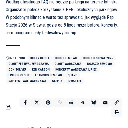
Według oficjalnego FAQ nie będzie parkingu na terenie lotniska.
Organizator poleca korzystanie z P+R i okolicznych parkingów.
W podobnym klimacie warto też sprawdzić, jak wygląda
Rap
Stacja 2026 w Sławie, gdzie od 8 lipca rusza before, koncerty,
harmonogram i cały festiwalowy line-up
.
OZNACZONE:
BILETY CLOUT
CLOUT BEMOWO
CLOUT FESTIVAL 2026
CLOUT FESTIVAL WARSZAWA
CLOUT WARSZAWA
DOJAZD BEMOWO
DON TOLIVER
KEN CARSON
KONCERTY WARSZAWA LIPIEC
LINE-UP CLOUT
LOTNISKO BEMOWO
QUAVO
RAP FESTIWAL WARSZAWA
SKEPTA
SWAE LEE