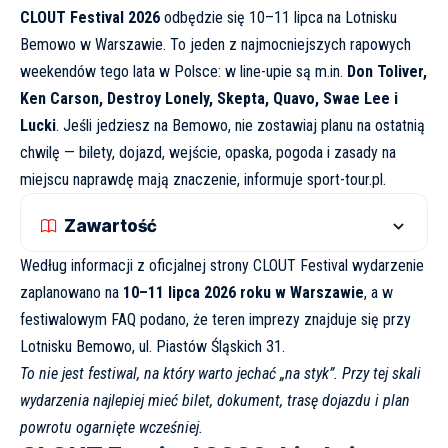
CLOUT Festival 2026
odbędzie się 10–11 lipca na Lotnisku
Bemowo w Warszawie. To jeden z najmocniejszych rapowych
weekendów tego lata w Polsce: w line-upie są m.in.
Don Toliver,
Ken Carson, Destroy Lonely, Skepta, Quavo, Swae Lee i
Lucki
. Jeśli jedziesz na Bemowo, nie zostawiaj planu na ostatnią
chwilę — bilety, dojazd, wejście, opaska, pogoda i zasady na
miejscu naprawdę mają znaczenie, informuje
sport-tour.pl
.
Zawartość
Według informacji z
oficjalnej strony CLOUT Festival
wydarzenie
zaplanowano na
10–11 lipca 2026 roku w Warszawie
, a w
festiwalowym FAQ
podano, że teren imprezy znajduje się przy
Lotnisku Bemowo, ul. Piastów Śląskich 31.
To nie jest festiwal, na który warto jechać „na styk”. Przy tej skali
wydarzenia najlepiej mieć bilet, dokument, trasę dojazdu i plan
powrotu ogarnięte wcześniej.