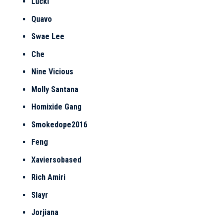
Lucki
Quavo
Swae Lee
Che
Nine Vicious
Molly Santana
Homixide Gang
Smokedope2016
Feng
Xaviersobased
Rich Amiri
Slayr
Jorjiana