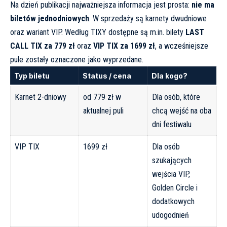
Na dzień publikacji najważniejsza informacja jest prosta:
nie ma
biletów jednodniowych
. W sprzedaży są karnety dwudniowe
oraz wariant VIP. Według TIXY dostępne są m.in. bilety
LAST
CALL TIX za 779 zł
oraz
VIP TIX za 1699 zł
, a wcześniejsze
pule zostały oznaczone jako wyprzedane.
Typ biletu
Status / cena
Dla kogo?
Karnet 2-dniowy
od 779 zł w
Dla osób, które
aktualnej puli
chcą wejść na oba
dni festiwalu
VIP TIX
1699 zł
Dla osób
szukających
wejścia VIP,
Golden Circle i
dodatkowych
udogodnień