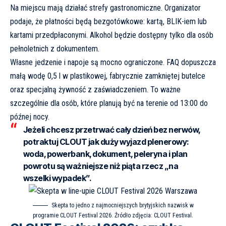
Na miejscu mają działać strefy gastronomiczne. Organizator
podaje, że płatności będą bezgotówkowe: kartą, BLIK-iem lub
kartami przedpłaconymi. Alkohol będzie dostępny tylko dla osób
pełnoletnich z dokumentem.
Własne jedzenie i napoje są mocno ograniczone. FAQ dopuszcza
małą wodę 0,5 l w plastikowej, fabrycznie zamkniętej butelce
oraz specjalną żywność z zaświadczeniem. To ważne
szczególnie dla osób, które planują być na terenie od 13:00 do
późnej nocy.
Jeżeli chcesz przetrwać cały dzień bez nerwów,
potraktuj CLOUT jak duży wyjazd plenerowy:
woda, powerbank, dokument, peleryna i plan
powrotu są ważniejsze niż piąta rzecz „na
wszelki wypadek”.
Skepta to jedno z najmocniejszych brytyjskich nazwisk w
programie CLOUT Festival 2026. Źródło zdjęcia:
CLOUT Festival
.