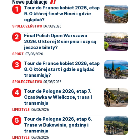
Nowe publikacje
Tour de France kobiet 2026, etap
9. O której finał w Nicei i gdzie
oglądać?
SPOŁECZEŃSTWO
07/08/2026
Finał Polish Open Warszawa
2026. O której 8 sierpnia i czy są
jeszcze bilety?
SPORT
07/08/2026
Tour de France kobiet 2026, etap
8. O której start i gdzie oglądać
transmisję?
SPOŁECZEŃSTWO
07/08/2026
Tour de Pologne 2026, etap 7.
Czasówka w Wieliczce, trasa i
transmisja
LIFESTYLE
06/08/2026
Tour de Pologne 2026, etap 6.
Trasa w Bukowinie, godziny i
transmisja
LIFESTYLE
06/08/2026