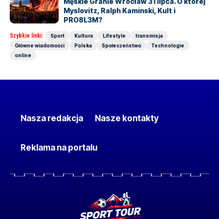
Męskie Granie Wrocław 31 lipca. O której
Myslovitz, Ralph Kaminski, Kult i
PRO8L3M?
Szybkie linki:
Sport
Kultura
Lifestyle
transmisja
Główne wiadomości
Polska
Społeczeństwo
Technologie
online
Nasza redakcja
Nasze kontakty
Reklama na portalu