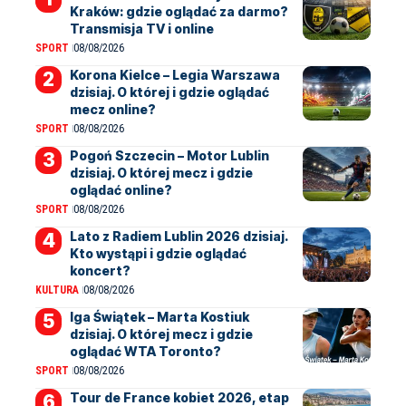
Kraków: gdzie oglądać za darmo?
Transmisja TV i online
SPORT
08/08/2026
Korona Kielce – Legia Warszawa
dzisiaj. O której i gdzie oglądać
mecz online?
SPORT
08/08/2026
Pogoń Szczecin – Motor Lublin
dzisiaj. O której mecz i gdzie
oglądać online?
SPORT
08/08/2026
Lato z Radiem Lublin 2026 dzisiaj.
Kto wystąpi i gdzie oglądać
koncert?
KULTURA
08/08/2026
Iga Świątek – Marta Kostiuk
dzisiaj. O której mecz i gdzie
oglądać WTA Toronto?
SPORT
08/08/2026
Tour de France kobiet 2026, etap