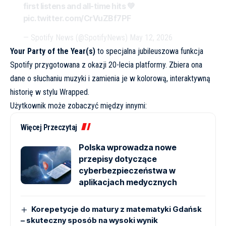
first listens and all-time hits 💚
pic.twitter.com/CrVuZBf7PF
— Spotify News (@SpotifyNews)
May 12, 2026
Your Party of the Year(s)
to specjalna jubileuszowa funkcja
Spotify przygotowana z okazji 20-lecia platformy. Zbiera ona
dane o słuchaniu muzyki i zamienia je w kolorową, interaktywną
historię w stylu Wrapped.
Użytkownik może zobaczyć między innymi:
Więcej Przeczytaj
Polska wprowadza nowe
przepisy dotyczące
cyberbezpieczeństwa w
aplikacjach medycznych
Korepetycje do matury z matematyki Gdańsk
– skuteczny sposób na wysoki wynik