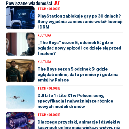
Powiązane wiadomości
TECHNOLOGIE
PlayStation zablokuje gry po 30 dniach?
Sony wyjaśnia zamieszanie wokół licencji
i DRM
KULTURA
„The Boys” sezon 5, odcinek 5: gdzie
oglądać nowy epizod i co dzieje się przed
finałem?
KULTURA
The Boys sezon 5 odcinek 5: gdzie
oglądać online, data premiery i godzina
emisji w Polsce
TECHNOLOGIE
DJI Lito 1 i Lito X1 w Polsce: ceny,
specyfikacja i najważniejsze różnice
nowych modeli dronów
TECHNOLOGIE
Dlaczego przyciski, animacje i dźwięki w
kasynach online mają większy wpływ, niż