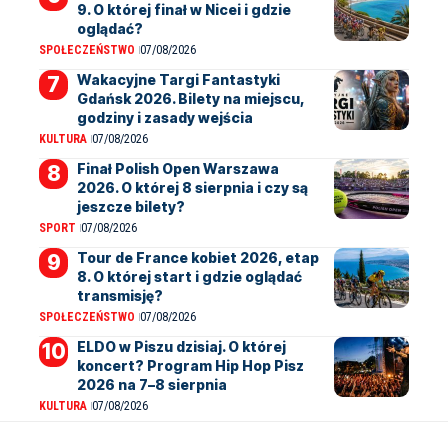
9. O której finał w Nicei i gdzie
oglądać?
SPOŁECZEŃSTWO
07/08/2026
Wakacyjne Targi Fantastyki
Gdańsk 2026. Bilety na miejscu,
godziny i zasady wejścia
KULTURA
07/08/2026
Finał Polish Open Warszawa
2026. O której 8 sierpnia i czy są
jeszcze bilety?
SPORT
07/08/2026
Tour de France kobiet 2026, etap
8. O której start i gdzie oglądać
transmisję?
SPOŁECZEŃSTWO
07/08/2026
ELDO w Piszu dzisiaj. O której
koncert? Program Hip Hop Pisz
2026 na 7–8 sierpnia
KULTURA
07/08/2026