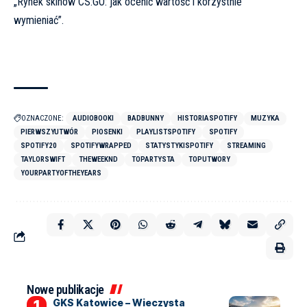
„
Rynek skinów CS:GO: jak ocenić wartość i korzystnie
wymieniać
”.
OZNACZONE:
AUDIOBOOKI
BADBUNNY
HISTORIASPOTIFY
MUZYKA
PIERWSZYUTWÓR
PIOSENKI
PLAYLISTSPOTIFY
SPOTIFY
SPOTIFY20
SPOTIFYWRAPPED
STATYSTYKISPOTIFY
STREAMING
TAYLORSWIFT
THEWEEKND
TOPARTYSTA
TOPUTWORY
YOURPARTYOFTHEYEARS
Nowe publikacje
GKS Katowice – Wieczysta