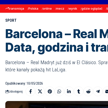
transmisja
Polska
online
mecz
wynik
gdzie oglądać
SPORT
Barcelona – Real M
Data, godzina i tr
Barcelona – Real Madryt już dziś w El Clásico. Spra
które kanały pokażą hit LaLiga.
Opublikowany: 10/05/2026
Udostępnij