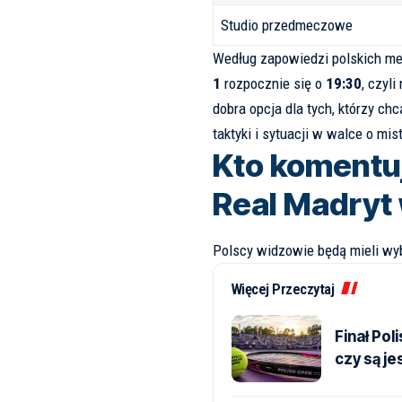
Studio przedmeczowe
Według zapowiedzi polskich
me
1
rozpocznie się o
19:30
, czyl
dobra opcja dla tych, którzy ch
taktyki i sytuacji w walce o mi
Kto komentu
Real Madryt
Polscy widzowie będą mieli wy
Więcej Przeczytaj
Finał Pol
czy są je