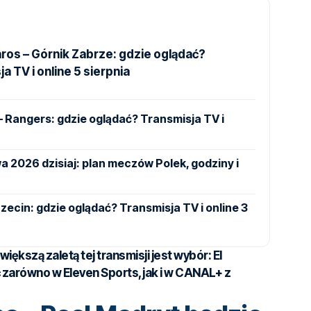
ros – Górnik Zabrze: gdzie oglądać?
a TV i online 5 sierpnia
 – Rangers: gdzie oglądać? Transmisja TV i
 2026 dzisiaj: plan meczów Polek, godziny i
ecin: gdzie oglądać? Transmisja TV i online 3
iększą zaletą tej transmisji jest wybór: El
 zarówno w Eleven Sports, jak i w CANAL+ z