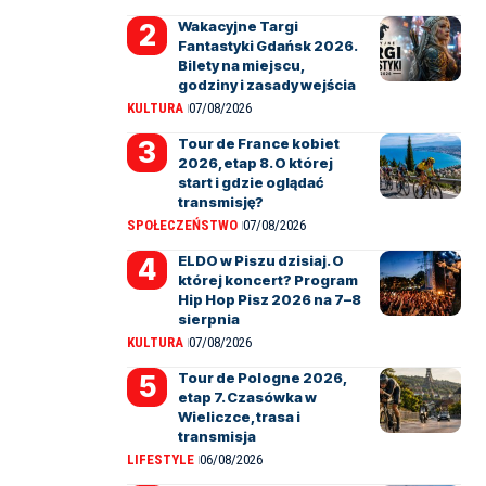
Wakacyjne Targi
Fantastyki Gdańsk 2026.
Bilety na miejscu,
godziny i zasady wejścia
KULTURA
07/08/2026
Tour de France kobiet
2026, etap 8. O której
start i gdzie oglądać
transmisję?
SPOŁECZEŃSTWO
07/08/2026
ELDO w Piszu dzisiaj. O
której koncert? Program
Hip Hop Pisz 2026 na 7–8
sierpnia
KULTURA
07/08/2026
Tour de Pologne 2026,
etap 7. Czasówka w
Wieliczce, trasa i
transmisja
LIFESTYLE
06/08/2026