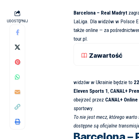
Barcelona – Real Madryt
zagra
LaLiga. Dla widzów w Polsce El
UDOSTĘPNIJ
także online — za pośrednictw
tour.pl
.
Zawartość
widzów w Ukrainie będzie to
22
Eleven Sports 1
,
CANAL+ Pre
obejrzeć przez
CANAL+ Online
sportowy.
To nie jest mecz, którego wart
dostępne są oficjalne transmis
Barcelona – 