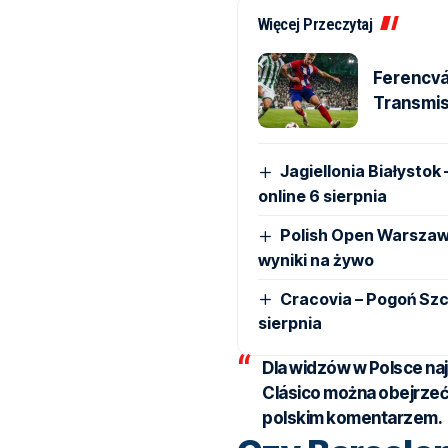
Więcej Przeczytaj
Ferencvá
Transmisj
Jagiellonia Białystok
online 6 sierpnia
Polish Open Warszawa
wyniki na żywo
Cracovia – Pogoń Szcz
sierpnia
Dla widzów w Polsce najw
Clásico można obejrzeć
polskim komentarzem.