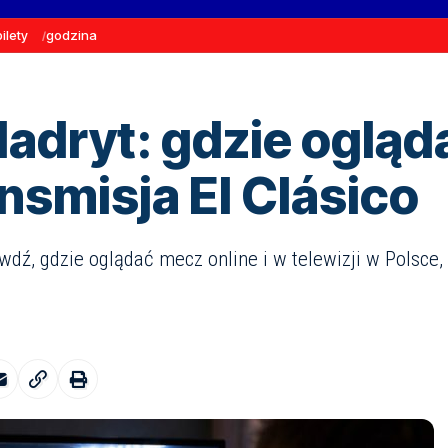
bilety
godzina
adryt: gdzie ogląda
ansmisja El Clásico
wdź, gdzie oglądać mecz online i w telewizji w Polsce, 