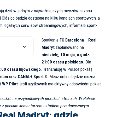
ją dziś w jednym z najważniejszych meczów sezonu
 Clásico będzie dostępne na kilku kanałach sportowych, a
em legalnych serwisów streamingowych, informale
sport-
Spotkanie
FC Barcelona – Real
Madryt
zaplanowano na
niedzielę, 10 maja, o godz.
21:00 czasu polskiego
. Dla
:00 czasu kijowskiego
. Transmisję w Polsce pokażą
mium
oraz
CANAL+ Sport 3
. Mecz online będzie można
i
WP Pilot
, jeśli użytkownik ma aktywny odpowiedni pakiet
o szukać na przypadkowych pirackich stronach. W Polsce
je z polskim komentarzem i studiem przedmeczowym.
Real Madryt: gdzie