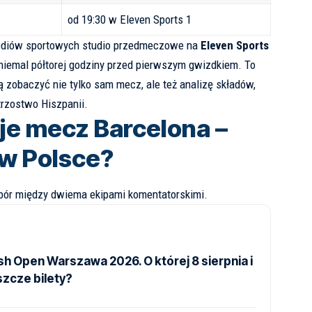
od 19:30 w Eleven Sports 1
diów
sportowych studio przedmeczowe na
Eleven Sports
i niemal półtorej godziny przed pierwszym gwizdkiem. To
cą zobaczyć nie tylko sam mecz, ale też analizę składów,
strzostwo Hiszpanii.
je mecz Barcelona –
 w Polsce?
bór między dwiema ekipami komentatorskimi.
ish Open Warszawa 2026. O której 8 sierpnia i
szcze bilety?