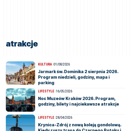
atrakcje
KULTURA
01/08/2026
Jarmark św. Dominika 2 sierpnia 2026.
Program niedzieli, godziny, mapa i
parking
LIFESTYLE
16/05/2026
Noc Muzeów Kraków 2026. Program,
godziny, bilety i najciekawsze atrakcje
LIFESTYLE
28/04/2026
Krynica-Zdrój z nową koleją gondolową.
Kiedy ruszy trasa do Czarnego Potoku i