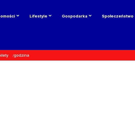
domości
Lifestyle
Gospodarka
Społeczeństwo
bilety
godzina