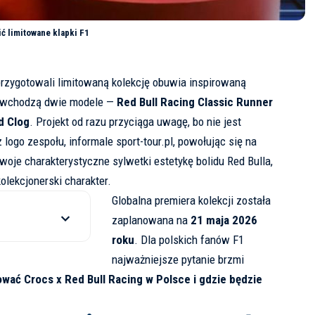
ić limitowane klapki F1
 przygotowali limitowaną kolekcję obuwia inspirowaną
y wchodzą dwie modele —
Red Bull Racing Classic Runner
d Clog
. Projekt od razu przyciąga uwagę, bo nie jest
logo zespołu, informale
sport-tour.pl
, powołując się na
woje charakterystyczne sylwetki estetykę bolidu Red Bulla,
olekcjonerski charakter.
Globalna premiera kolekcji została
zaplanowana na
21 maja 2026
roku
. Dla polskich fanów F1
najważniejsze pytanie brzmi
ować Crocs x Red Bull Racing w Polsce i gdzie będzie