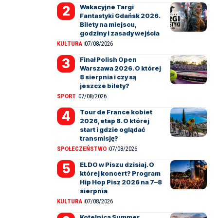
Wakacyjne Targi
Fantastyki Gdańsk 2026.
Bilety na miejscu,
godziny i zasady wejścia
KULTURA
07/08/2026
Finał Polish Open
Warszawa 2026. O której
8 sierpnia i czy są
jeszcze bilety?
SPORT
07/08/2026
Tour de France kobiet
2026, etap 8. O której
start i gdzie oglądać
transmisję?
SPOŁECZEŃSTWO
07/08/2026
ELDO w Piszu dzisiaj. O
której koncert? Program
Hip Hop Pisz 2026 na 7–8
sierpnia
KULTURA
07/08/2026
Kotelnica Summer