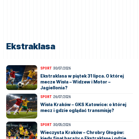
Ekstraklasa
SPORT
30/07/2026
Ekstraklasa w piątek 31 lipca. O której
mecze Wisła – Widzew i Motor –
Jagiellonia?
SPORT
26/07/2026
Wisła Kraków – GKS Katowice: o której
mecz i gdzie oglądać transmisję?
SPORT
30/05/2026
Wieczysta Kraków – Chrobry Głogów:
kiedy finał baraży o Ekstraklasę i gdzie