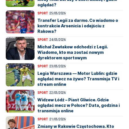
oglądać?
SPORT
25/05/2026
Transfer Legii za darmo. Co wiadomo o
kontrakcie Arsenicia i odejściu z
Rakowa?
SPORT
24/05/2026
Michał Żewłakow odchodzi z Legii.
Wiadomo, kto ma zostać nowym
dyrektorem sportowym
SPORT
23/05/2026
Legia Warszawa — Motor Lublin: gdzie
oglądać mecz na żywo? Transmisja TV i
stream online
SPORT
22/05/2026
Widzew Łódź – Piast Gliwice. Gdzie
oglądać mecz w Polsce? Data, godzina i
transmisja online
SPORT
21/05/2026
Zmiany w Rakowie Częstochowa. Kto