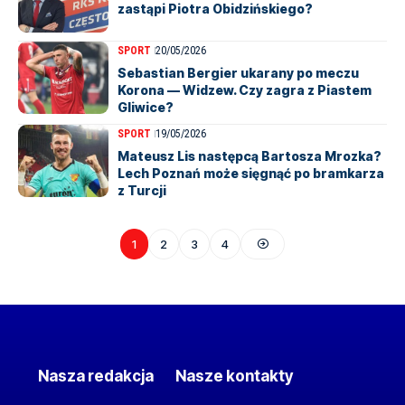
zastąpi Piotra Obidzińskiego?
SPORT
20/05/2026
Sebastian Bergier ukarany po meczu
Korona — Widzew. Czy zagra z Piastem
Gliwice?
SPORT
19/05/2026
Mateusz Lis następcą Bartosza Mrozka?
Lech Poznań może sięgnąć po bramkarza
z Turcji
1
2
3
4
Nasza redakcja
Nasze kontakty