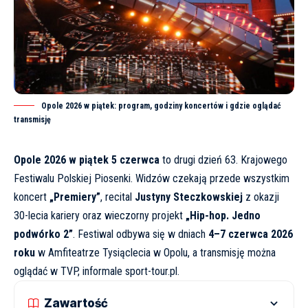
Opole 2026 w piątek: program, godziny koncertów i gdzie oglądać
transmisję
Opole 2026 w piątek 5 czerwca
to drugi dzień 63. Krajowego
Festiwalu Polskiej Piosenki. Widzów czekają przede wszystkim
koncert
„Premiery”
, recital
Justyny Steczkowskiej
z okazji
30-lecia kariery oraz wieczorny projekt
„Hip-hop. Jedno
podwórko 2”
. Festiwal odbywa się w dniach
4–7 czerwca 2026
roku
w Amfiteatrze Tysiąclecia w Opolu, a transmisję można
oglądać w TVP, informale
sport-tour.pl
.
Zawartość