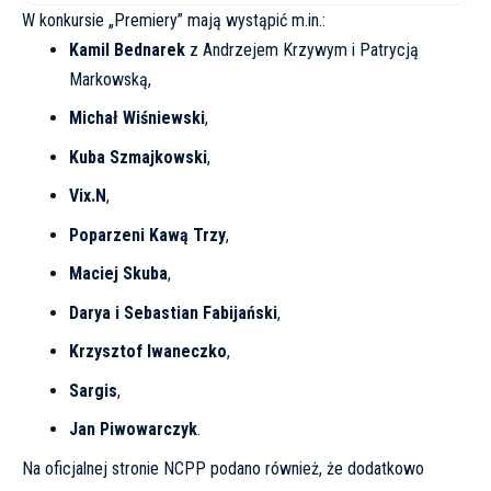
W konkursie „Premiery” mają wystąpić m.in.:
Kamil Bednarek
z Andrzejem Krzywym i Patrycją
Markowską,
Michał Wiśniewski
,
Kuba Szmajkowski
,
Vix.N
,
Poparzeni Kawą Trzy
,
Maciej Skuba
,
Darya i Sebastian Fabijański
,
Krzysztof Iwaneczko
,
Sargis
,
Jan Piwowarczyk
.
Na oficjalnej stronie NCPP podano również, że dodatkowo