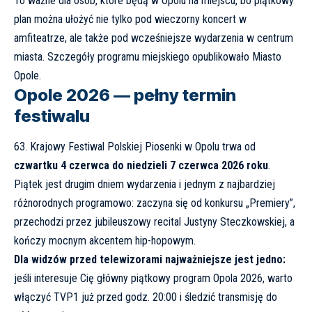
To ważne dla osób, które będą w Opolu na miejscu, bo piątkowy
plan można ułożyć nie tylko pod wieczorny koncert w
amfiteatrze, ale także pod wcześniejsze wydarzenia w centrum
miasta. Szczegóły programu miejskiego opublikowało
Miasto
Opole
.
Opole 2026 — pełny termin
festiwalu
63. Krajowy Festiwal Polskiej Piosenki w Opolu trwa od
czwartku 4 czerwca do niedzieli 7 czerwca 2026 roku
.
Piątek jest drugim dniem wydarzenia i jednym z najbardziej
różnorodnych programowo: zaczyna się od konkursu „Premiery”,
przechodzi przez jubileuszowy recital Justyny Steczkowskiej, a
kończy mocnym akcentem hip-hopowym.
Dla widzów przed telewizorami najważniejsze jest jedno:
jeśli interesuje Cię główny piątkowy program Opola 2026, warto
włączyć TVP1 już przed godz. 20:00 i śledzić transmisję do