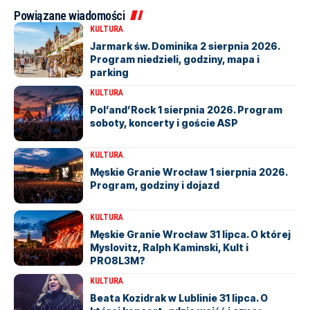
Powiązane wiadomości
KULTURA
Jarmark św. Dominika 2 sierpnia 2026.
Program niedzieli, godziny, mapa i
parking
KULTURA
Pol’and’Rock 1 sierpnia 2026. Program
soboty, koncerty i goście ASP
KULTURA
Męskie Granie Wrocław 1 sierpnia 2026.
Program, godziny i dojazd
KULTURA
Męskie Granie Wrocław 31 lipca. O której
Myslovitz, Ralph Kaminski, Kult i
PRO8L3M?
KULTURA
Beata Kozidrak w Lublinie 31 lipca. O