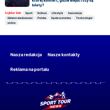
której koncert, gdzie wejść i czy są
bilety?
Szybkie linki:
Sport
Kultura
Lifestyle
transmisja
Główne wiadomości
Polska
Społeczeństwo
Technologie
online
Nasza redakcja
Nasze kontakty
Reklama na portalu