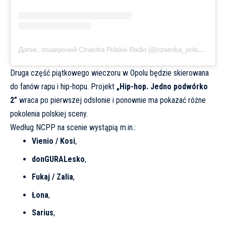
Допис, поширений Czwórka Polskie Radio (@czworka_polskieradio)
Druga część piątkowego wieczoru w Opolu będzie skierowana
do fanów rapu i hip-hopu. Projekt
„Hip-hop. Jedno podwórko
2”
wraca po pierwszej odsłonie i ponownie ma pokazać różne
pokolenia polskiej sceny.
Według NCPP na scenie wystąpią m.in.:
Vienio / Kosi
,
donGURALesko
,
Fukaj / Zalia
,
Łona
,
Sarius
,