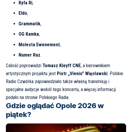
Ryfa Ri
,
Eldo
,
Grammatik
,
OG Kamka
,
Molesta Ewenement
,
Numer Raz
.
Całość poprowadzi
Tomasz Kleyff CNE
, a kierownikiem
artystycznym projektu jest
Piotr „Vienio” Więcławski
. Polskie
Radio Czwórka zapowiedziało także własną transmisję i
specjalne audycje wokół tego koncertu, a więcej informacji
podało na stronie
Polskiego Radia
.
Gdzie oglądać Opole 2026 w
piątek?