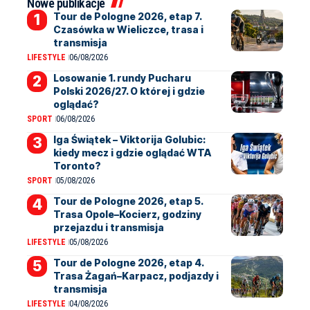
Nowe publikacje
Tour de Pologne 2026, etap 7.
Czasówka w Wieliczce, trasa i
transmisja
LIFESTYLE
06/08/2026
Losowanie 1. rundy Pucharu
Polski 2026/27. O której i gdzie
oglądać?
SPORT
06/08/2026
Iga Świątek – Viktorija Golubic:
kiedy mecz i gdzie oglądać WTA
Toronto?
SPORT
05/08/2026
Tour de Pologne 2026, etap 5.
Trasa Opole–Kocierz, godziny
przejazdu i transmisja
LIFESTYLE
05/08/2026
Tour de Pologne 2026, etap 4.
Trasa Żagań–Karpacz, podjazdy i
transmisja
LIFESTYLE
04/08/2026