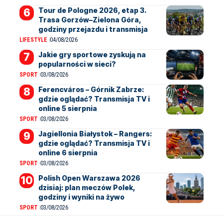
Tour de Pologne 2026, etap 3.
Trasa Gorzów–Zielona Góra,
godziny przejazdu i transmisja
LIFESTYLE
04/08/2026
Jakie gry sportowe zyskują na
popularności w sieci?
SPORT
03/08/2026
Ferencváros – Górnik Zabrze:
gdzie oglądać? Transmisja TV i
online 5 sierpnia
SPORT
03/08/2026
Jagiellonia Białystok – Rangers:
gdzie oglądać? Transmisja TV i
online 6 sierpnia
SPORT
03/08/2026
Polish Open Warszawa 2026
dzisiaj: plan meczów Polek,
godziny i wyniki na żywo
SPORT
03/08/2026