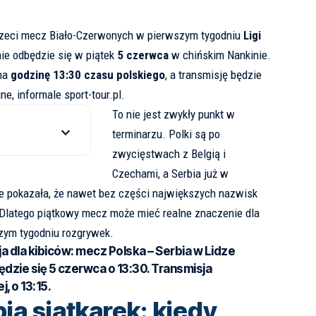
rzeci mecz Biało-Czerwonych w pierwszym tygodniu
Ligi
nie odbędzie się w piątek
5 czerwca
w chińskim Nankinie.
na
godzinę 13:30 czasu polskiego
, a transmisję będzie
ine, informale
sport-tour.pl
.
To nie jest zwykły punkt w
terminarzu. Polki są po
zwycięstwach z Belgią i
Czechami, a Serbia już w
e pokazała, że nawet bez części największych nazwisk
. Dlatego piątkowy mecz może mieć realne znaczenie dla
szym tygodniu rozgrywek.
a dla kibiców:
mecz Polska – Serbia w Lidze
ędzie się
5 czerwca o 13:30
. Transmisja
j, o
13:15
.
ia siatkarek: kiedy