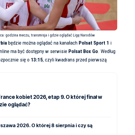
wca: godzina meczu, transmisja i gdzie oglądać Ligę Narodów
rbia
będzie można oglądać na kanałach
Polsat Sport 1
i
online ma być dostępny w serwisie
Polsat Box Go
. Według
ozpocznie się o
13:15
, czyli kwadrans przed pierwszą
rance kobiet 2026, etap 9. O której finał w
dzie oglądać?
szawa 2026. O której 8 sierpnia i czy są