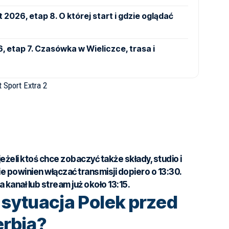
 2026, etap 8. O której start i gdzie oglądać
 etap 7. Czasówka w Wieliczce, trasa i
t Sport Extra 2
jeżeli ktoś chce zobaczyć także składy, studio i
e powinien włączać transmisji dopiero o 13:30.
 kanał lub stream już około 13:15.
sytuacja Polek przed
rbią?