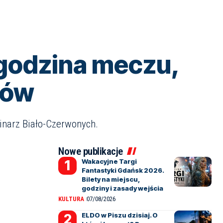
 godzina meczu,
dów
minarz Biało-Czerwonych.
Nowe publikacje
Wakacyjne Targi
Fantastyki Gdańsk 2026.
Bilety na miejscu,
godziny i zasady wejścia
KULTURA
07/08/2026
ELDO w Piszu dzisiaj. O