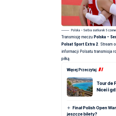
Polska – Serbia siatkarek 5 czer
Transmisję meczu
Polska – Se
Polsat Sport Extra 2
. Stream 
informacji
Polsatu
transmisja r
piłką.
Więcej Przeczytaj
Tour de F
Nicei i g
Finał Polish Open War
jeszcze bilety?