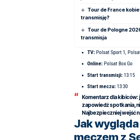
Tour de France kobiet
transmisję?
Tour de Pologne 2026,
transmisja
TV:
Polsat Sport 1, Polsa
Online:
Polsat Box Go
Start transmisji:
13:15
Start meczu:
13:30
Komentarz dla kibiców:
zapowiedź spotkania, ni
Najbezpieczniej wejść na
Jak wygląda 
meczem z Se