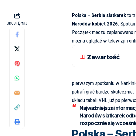
Polska – Serbia siatkarek
to t
Narodów kobiet 2026
. Spotka
UDOSTĘPNIJ
Początek meczu zaplanowano 
można oglądać w telewizji i onl
Zawartość
pierwszym spotkaniu w Nankini
potrafi grać bardzo skutecznie
układu tabeli VNL już po pierw
Najważniejsza informacj
Narodów siatkarek odb
rozpocznie się wcześnie
Polska – Serb