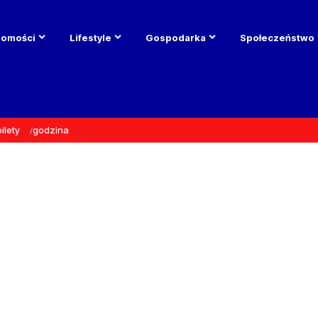
domości
Lifestyle
Gospodarka
Społeczeństwo
bilety
godzina