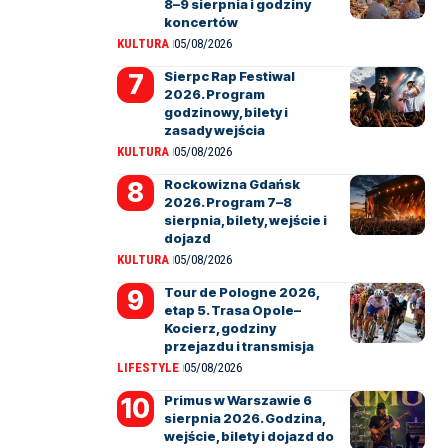
8–9 sierpnia i godziny
koncertów
KULTURA
05/08/2026
Sierpc Rap Festiwal
2026. Program
godzinowy, bilety i
zasady wejścia
KULTURA
05/08/2026
Rockowizna Gdańsk
2026. Program 7–8
sierpnia, bilety, wejście i
dojazd
KULTURA
05/08/2026
Tour de Pologne 2026,
etap 5. Trasa Opole–
Kocierz, godziny
przejazdu i transmisja
LIFESTYLE
05/08/2026
Primus w Warszawie 6
sierpnia 2026. Godzina,
wejście, bilety i dojazd do