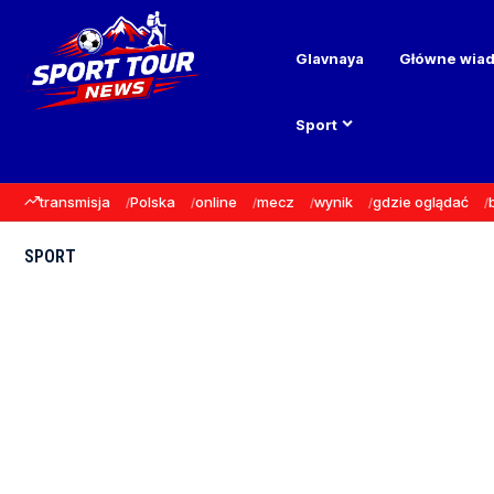
Glavnaya
Główne wia
Sport
transmisja
Polska
online
mecz
wynik
gdzie oglądać
SPORT