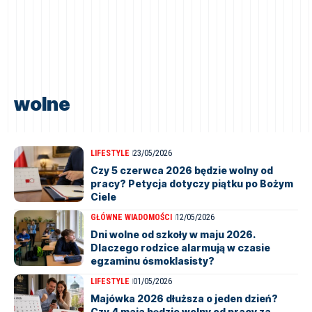
wolne
LIFESTYLE
23/05/2026
Czy 5 czerwca 2026 będzie wolny od
pracy? Petycja dotyczy piątku po Bożym
Ciele
GŁÓWNE WIADOMOŚCI
12/05/2026
Dni wolne od szkoły w maju 2026.
Dlaczego rodzice alarmują w czasie
egzaminu ósmoklasisty?
LIFESTYLE
01/05/2026
Majówka 2026 dłuższa o jeden dzień?
Czy 4 maja będzie wolny od pracy za