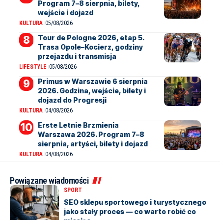
Program 7–8 sierpnia, bilety,
wejście i dojazd
KULTURA
05/08/2026
Tour de Pologne 2026, etap 5.
Trasa Opole–Kocierz, godziny
przejazdu i transmisja
LIFESTYLE
05/08/2026
Primus w Warszawie 6 sierpnia
2026. Godzina, wejście, bilety i
dojazd do Progresji
KULTURA
04/08/2026
Erste Letnie Brzmienia
Warszawa 2026. Program 7–8
sierpnia, artyści, bilety i dojazd
KULTURA
04/08/2026
Powiązane wiadomości
SPORT
SEO sklepu sportowego i turystycznego
jako stały proces — co warto robić co