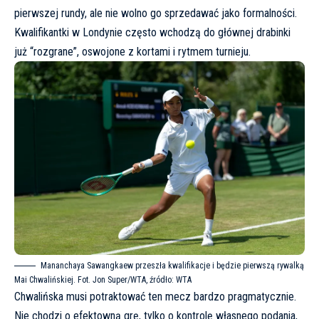
pierwszej rundy, ale nie wolno go sprzedawać jako formalności.
Kwalifikantki w Londynie często wchodzą do głównej drabinki
już “rozgrane”, oswojone z kortami i rytmem turnieju.
Mananchaya Sawangkaew przeszła kwalifikacje i będzie pierwszą rywalką
Mai Chwalińskiej. Fot. Jon Super/WTA, źródło:
WTA
Chwalińska musi potraktować ten mecz bardzo pragmatycznie.
Nie chodzi o efektowną grę, tylko o kontrolę własnego podania,