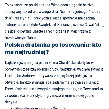
To oznacza, że polski start na Wimbledonie będzie bardzo
intensywny już od pierwszego dnia. Nie ma tu jednego “meczu
dnia” i reszty tła — praktycznie każde spotkanie ma osobną
historię: obrona tytułu Świątek, hit Hurkacza, szansa Chwalińskiej,
ciężkie losowania Linette i Fręch oraz test Majchrzaka z
rozstawionym Tabilo.
Polska drabinka po losowaniu: kto
ma najtrudniej?
Najłatwiejszą parę na papierze ma Chwalińska, ale tylko w
porównaniu z resztą polskiej grupy. Najtrudniej wygląda sytuacja
Linette, bo Andreeva to rywalka z najwyższej półki już na
otwarcie. Bardzo wymagające zadania mają również Hurkacz i
Fręch. Świątek jest faworytką swojego meczu, ale Townsend to
zawodniczka, która stylem gry może wymusić niewygodne
decyzje.
Największa presja:
Iga Świątek.