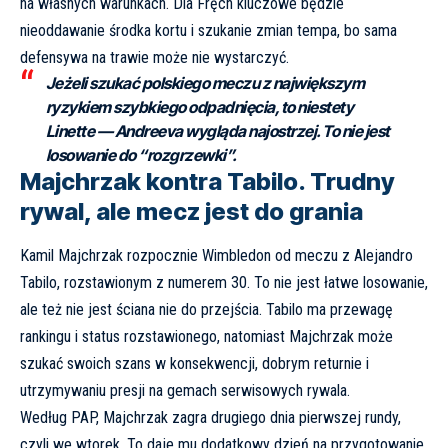
na własnych warunkach. Dla Fręch kluczowe będzie
nieoddawanie środka kortu i szukanie zmian tempa, bo sama
defensywa na trawie może nie wystarczyć.
Jeżeli szukać polskiego meczu z największym
ryzykiem szybkiego odpadnięcia, to niestety
Linette — Andreeva wygląda najostrzej. To nie jest
losowanie do “rozgrzewki”.
Majchrzak kontra Tabilo. Trudny
rywal, ale mecz jest do grania
Kamil Majchrzak rozpocznie Wimbledon od meczu z Alejandro
Tabilo, rozstawionym z numerem 30. To nie jest łatwe losowanie,
ale też nie jest ściana nie do przejścia. Tabilo ma przewagę
rankingu i status rozstawionego, natomiast Majchrzak może
szukać swoich szans w konsekwencji, dobrym returnie i
utrzymywaniu presji na gemach serwisowych rywala.
Według
PAP
, Majchrzak zagra drugiego dnia pierwszej rundy,
czyli we wtorek. To daje mu dodatkowy dzień na przygotowanie