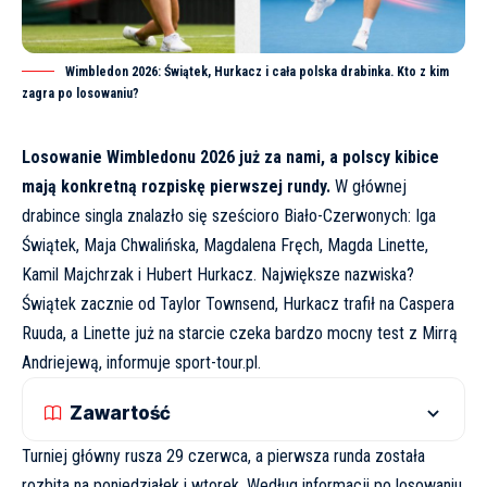
Wimbledon 2026: Świątek, Hurkacz i cała polska drabinka. Kto z kim
zagra po losowaniu?
Losowanie Wimbledonu 2026 już za nami, a polscy kibice
mają konkretną rozpiskę pierwszej rundy.
W głównej
drabince singla znalazło się sześcioro Biało-Czerwonych: Iga
Świątek, Maja Chwalińska, Magdalena Fręch, Magda Linette,
Kamil Majchrzak i Hubert Hurkacz. Największe nazwiska?
Świątek zacznie od Taylor Townsend, Hurkacz trafił na Caspera
Ruuda, a Linette już na starcie czeka bardzo mocny test z Mirrą
Andriejewą, informuje
sport-tour.pl
.
Zawartość
Turniej główny rusza 29 czerwca, a pierwsza runda została
rozbita na poniedziałek i wtorek. Według informacji po losowaniu,