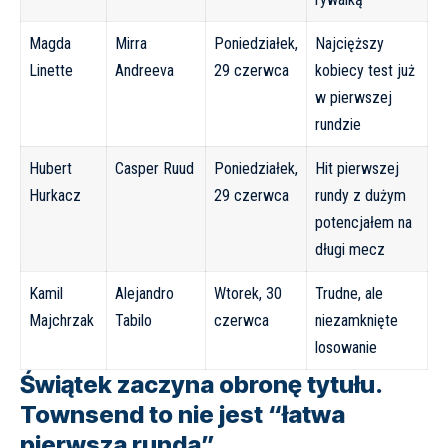
Magda
Mirra
Poniedziałek,
Najcięższy
Linette
Andreeva
29 czerwca
kobiecy test już
w pierwszej
rundzie
Hubert
Casper Ruud
Poniedziałek,
Hit pierwszej
Hurkacz
29 czerwca
rundy z dużym
potencjałem na
długi mecz
Kamil
Alejandro
Wtorek, 30
Trudne, ale
Majchrzak
Tabilo
czerwca
niezamknięte
losowanie
Świątek zaczyna obronę tytułu.
Townsend to nie jest “łatwa
pierwsza runda”