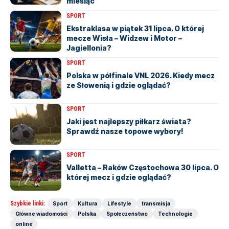
miesiąc
SPORT
Ekstraklasa w piątek 31 lipca. O której
mecze Wisła – Widzew i Motor –
Jagiellonia?
SPORT
Polska w półfinale VNL 2026. Kiedy mecz
ze Słowenią i gdzie oglądać?
SPORT
Jaki jest najlepszy piłkarz świata?
Sprawdź nasze topowe wybory!
SPORT
Valletta – Raków Częstochowa 30 lipca. O
której mecz i gdzie oglądać?
Szybkie linki:
Sport
Kultura
Lifestyle
transmisja
Główne wiadomości
Polska
Społeczeństwo
Technologie
online