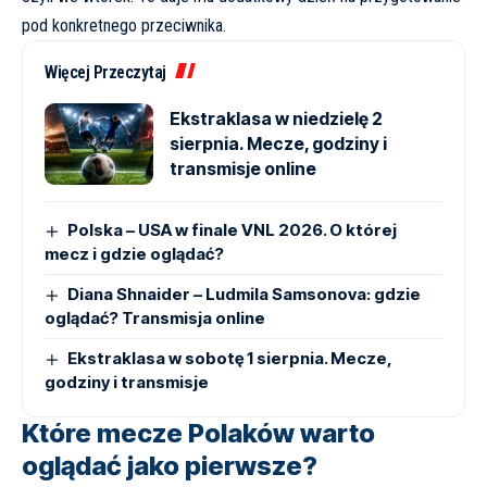
pod konkretnego przeciwnika.
Więcej Przeczytaj
Ekstraklasa w niedzielę 2
sierpnia. Mecze, godziny i
transmisje online
Polska – USA w finale VNL 2026. O której
mecz i gdzie oglądać?
Diana Shnaider – Ludmila Samsonova: gdzie
oglądać? Transmisja online
Ekstraklasa w sobotę 1 sierpnia. Mecze,
godziny i transmisje
Które mecze Polaków warto
oglądać jako pierwsze?