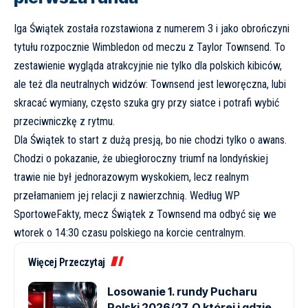
Iga Świątek została rozstawiona z numerem 3 i jako obrończyni
tytułu rozpocznie Wimbledon od meczu z Taylor Townsend. To
zestawienie wygląda atrakcyjnie nie tylko dla polskich kibiców,
ale też dla neutralnych widzów: Townsend jest leworęczna, lubi
skracać wymiany, często szuka gry przy siatce i potrafi wybić
przeciwniczkę z rytmu.
Dla Świątek to start z dużą presją, bo nie chodzi tylko o awans.
Chodzi o pokazanie, że ubiegłoroczny triumf na londyńskiej
trawie nie był jednorazowym wyskokiem, lecz realnym
przełamaniem jej relacji z nawierzchnią. Według
WP
SportoweFakty
, mecz Świątek z Townsend ma odbyć się we
wtorek o 14:30 czasu polskiego na korcie centralnym.
Więcej Przeczytaj
Losowanie 1. rundy Pucharu
Polski 2026/27. O której i gdzie