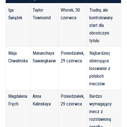
Iga
Taylor
Wtorek, 30
Trudny, ale
Świątek
Townsend
czerwca
kontrolowany
start dla
obrończyni
tytułu
Maja
Mananchaya
Poniedziałek,
Najbardziej
Chwalińska
Sawangkaew
29 czerwca
obiecujące
losowanie z
polskich
meczów
Magdalena
Anna
Poniedziałek,
Bardzo
Fręch
Kalinskaya
29 czerwca
wymagający
mecz z
rozstawioną
rywalką