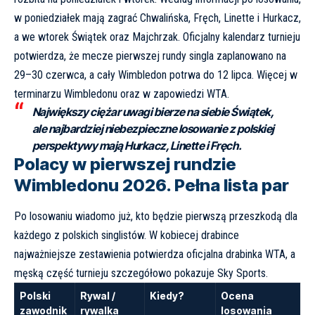
w poniedziałek mają zagrać Chwalińska, Fręch, Linette i Hurkacz,
a we wtorek Świątek oraz Majchrzak. Oficjalny kalendarz turnieju
potwierdza, że mecze pierwszej rundy singla zaplanowano na
29–30 czerwca, a cały Wimbledon potrwa do 12 lipca. Więcej w
terminarzu
Wimbledonu
oraz w zapowiedzi
WTA
.
Największy ciężar uwagi bierze na siebie Świątek,
ale najbardziej niebezpieczne losowanie z polskiej
perspektywy mają Hurkacz, Linette i Fręch.
Polacy w pierwszej rundzie
Wimbledonu 2026. Pełna lista par
Po losowaniu wiadomo już, kto będzie pierwszą przeszkodą dla
każdego z polskich singlistów. W kobiecej drabince
najważniejsze zestawienia potwierdza
oficjalna drabinka WTA
, a
męską część turnieju szczegółowo pokazuje
Sky Sports
.
Polski
Rywal /
Kiedy?
Ocena
zawodnik
rywalka
losowania