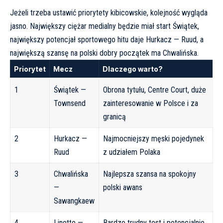
Jeżeli trzeba ustawić priorytety kibicowskie, kolejność wygląda
jasno. Największy ciężar medialny będzie miał start Świątek,
największy potencjał sportowego hitu daje Hurkacz — Ruud, a
największą szansę na polski dobry początek ma Chwalińska.
Priorytet
Mecz
Dlaczego warto?
1
Świątek —
Obrona tytułu, Centre Court, duże
Townsend
zainteresowanie w Polsce i za
granicą
2
Hurkacz —
Najmocniejszy męski pojedynek
Ruud
z udziałem Polaka
3
Chwalińska
Najlepsza szansa na spokojny
—
polski awans
Sawangkaew
4
Linette —
Bardzo trudny test i potencjalnie