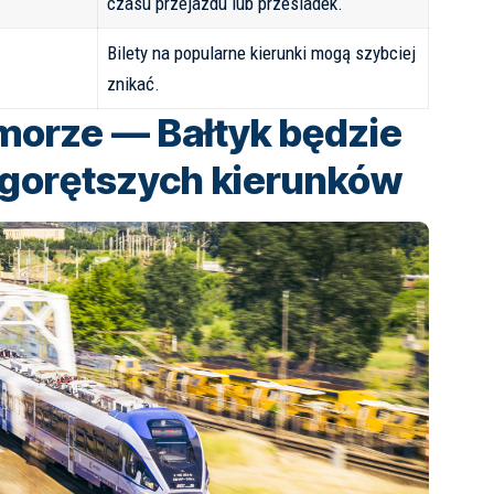
czasu przejazdu lub przesiadek.
Bilety na popularne kierunki mogą szybciej
znikać.
morze — Bałtyk będzie
jgorętszych kierunków