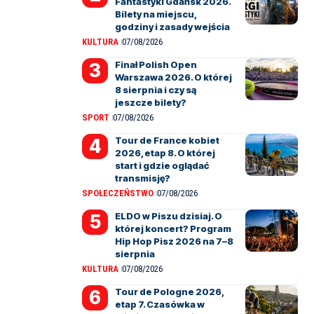
Fantastyki Gdańsk 2026.
Bilety na miejscu,
godziny i zasady wejścia
KULTURA
07/08/2026
Finał Polish Open
Warszawa 2026. O której
8 sierpnia i czy są
jeszcze bilety?
SPORT
07/08/2026
Tour de France kobiet
2026, etap 8. O której
start i gdzie oglądać
transmisję?
SPOŁECZEŃSTWO
07/08/2026
ELDO w Piszu dzisiaj. O
której koncert? Program
Hip Hop Pisz 2026 na 7–8
sierpnia
KULTURA
07/08/2026
Tour de Pologne 2026,
etap 7. Czasówka w