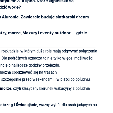
ałtykiem 3–4 lipca. Które kąpieliska są
dzić wodę?
Aluronie. Zawiercie buduje siatkarski dream
try, morze, Mazury i eventy outdoor — gdzie
m rozkładzie
, w którym dużą rolę mają odgrywać połączenia
 Dla podróżnych oznacza to nie tylko więcej możliwości
encję o najlepsze godziny przejazdu.
można spodziewać się na trasach:
, szczególnie przed weekendami i w piątki po południu;
omorze
, czyli klasyczny kierunek wakacyjny z południa
obrzeg i Świnoujście
, ważny wybór dla osób jadących na