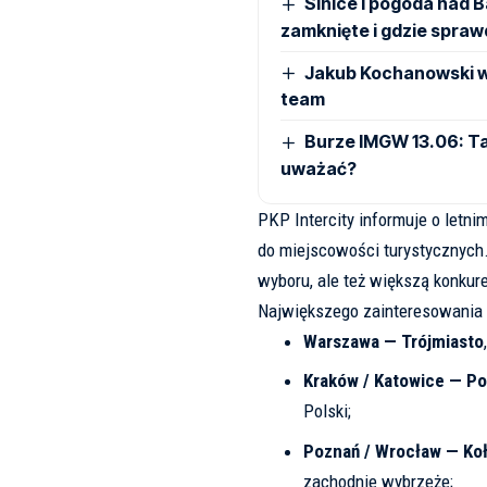
Sinice i pogoda nad B
zamknięte i gdzie spraw
Jakub Kochanowski w 
team
Burze IMGW 13.06: Ta
uważać?
PKP Intercity informuje o letni
do miejscowości turystycznych.
wyboru, ale też większą konkur
Największego zainteresowania 
Warszawa — Trójmiasto
Kraków / Katowice — P
Polski;
Poznań / Wrocław — Koł
zachodnie wybrzeże;