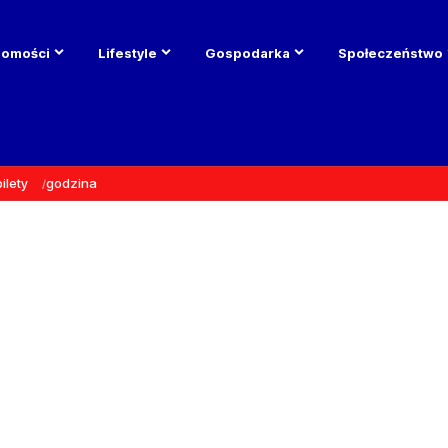
domości
Lifestyle
Gospodarka
Społeczeństwo
bilety
godzina