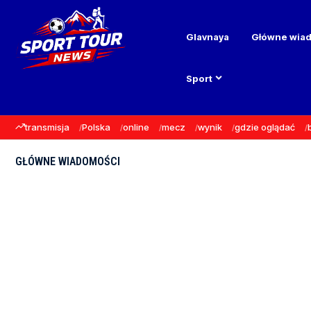
Glavnaya
Główne wia
Sport
transmisja
Polska
online
mecz
wynik
gdzie oglądać
GŁÓWNE WIADOMOŚCI