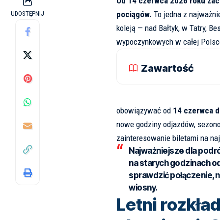
Od 14 czerwca 2026 roku zacz
pociągów.
To jedna z najważni
UDOSTĘPNIJ
koleją — nad Bałtyk, w Tatry, B
wypoczynkowych w całej Polsc
Zawartość
obowiązywać od
14 czerwca d
nowe godziny odjazdów, sezono
zainteresowanie biletami na naj
Najważniejsze dla podr
na starych godzinach o
sprawdzić połączenie, n
wiosny.
Letni rozkła