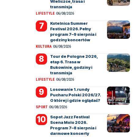
Wieliczce, trasa i
transmisja
LIFESTYLE
06/08/2026
Kotelnica Summer
Festival 2026. Pełny
program 7–9 sierpnia i
godziny koncertów
KULTURA
06/08/2026
Tour de Pologne 2026,
etap 6. Trasa w
Bukowinie, godziny i
transmisja
LIFESTYLE
06/08/2026
Losowanie 1. rundy
Pucharu Polski 2026/27.
O której i gdzie oglądać?
SPORT
06/08/2026
Sopot Jazz Festival
Scena Molo 2026.
Program 7–8 sierpnia i
darmowe koncerty