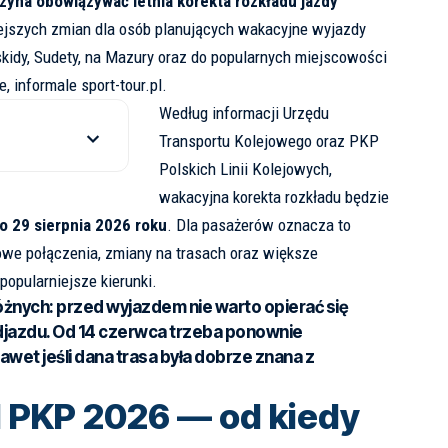
yna obowiązywać letnia korekta rozkładu jazdy
ejszych zmian dla osób planujących wakacyjne wyjazdy
eskidy, Sudety, na Mazury oraz do popularnych miejscowości
e, informale
sport-tour.pl
.
Według informacji
Urzędu
Transportu Kolejowego
oraz
PKP
Polskich Linii Kolejowych
,
wakacyjna korekta rozkładu będzie
o 29 sierpnia 2026 roku
. Dla pasażerów oznacza to
we połączenia, zmiany na trasach oraz większe
popularniejsze kierunki.
óżnych:
przed wyjazdem nie warto opierać się
djazdu. Od 14 czerwca trzeba ponownie
awet jeśli dana trasa była dobrze znana z
d PKP 2026 — od kiedy