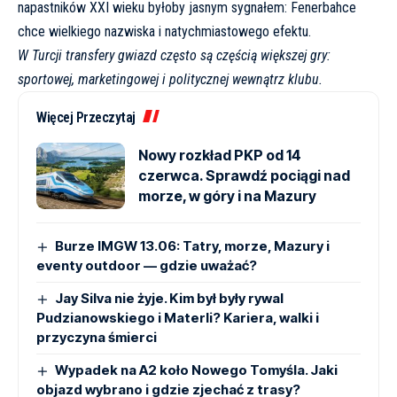
napastników XXI wieku byłoby jasnym sygnałem: Fenerbahce
chce wielkiego nazwiska i natychmiastowego efektu.
W Turcji transfery gwiazd często są częścią większej gry:
sportowej, marketingowej i politycznej wewnątrz klubu.
Więcej Przeczytaj
Nowy rozkład PKP od 14
czerwca. Sprawdź pociągi nad
morze, w góry i na Mazury
Burze IMGW 13.06: Tatry, morze, Mazury i
eventy outdoor — gdzie uważać?
Jay Silva nie żyje. Kim był były rywal
Pudzianowskiego i Materli? Kariera, walki i
przyczyna śmierci
Wypadek na A2 koło Nowego Tomyśla. Jaki
objazd wybrano i gdzie zjechać z trasy?