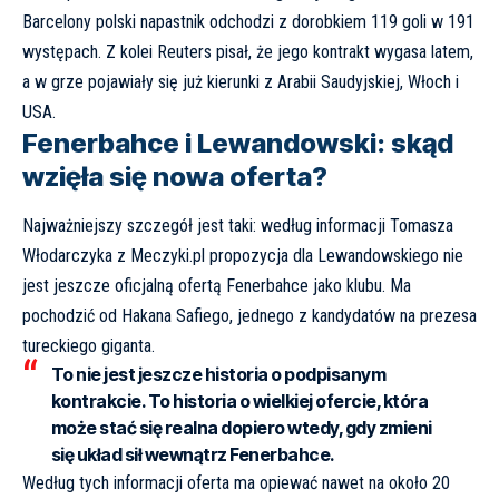
Barcelony
polski napastnik odchodzi z dorobkiem 119 goli w 191
występach. Z kolei
Reuters
pisał, że jego kontrakt wygasa latem,
a w grze pojawiały się już kierunki z Arabii Saudyjskiej, Włoch i
USA.
Fenerbahce i Lewandowski: skąd
wzięła się nowa oferta?
Najważniejszy szczegół jest taki: według informacji Tomasza
Włodarczyka z
Meczyki.pl
propozycja dla Lewandowskiego nie
jest jeszcze oficjalną ofertą Fenerbahce jako klubu. Ma
pochodzić od Hakana Safiego, jednego z kandydatów na prezesa
tureckiego giganta.
To nie jest jeszcze historia o podpisanym
kontrakcie. To historia o wielkiej ofercie, która
może stać się realna dopiero wtedy, gdy zmieni
się układ sił wewnątrz Fenerbahce.
Według tych informacji oferta ma opiewać nawet na około 20