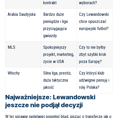
kontrakt
wyborach?
Arabia Saudyjska
Bardzo duże
Czy Lewandowski
pieniądze i liga
chce opuszczać
przyciągająca
europejski futbol?
gwiazdy
MLS
Spokojniejszy
Czy to nie byłby
projekt, marketing,
zbyt szybki krok
życie w USA
poza Europę?
Włochy
Silna liga, prestiż,
Czy któryś klub
duża taktyczna
udźwignie pensję i
jakość
rolę Polaka?
Najważniejsze: Lewandowski
jeszcze nie podjął decyzji
W tej sprawie najłatwiej popełnić błąd, pisząc o transferze jak o