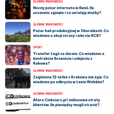
GŁÓWNE WIADOMOŚCI
Nocny pożar internatu w Kenii. Ile
uczennic zginęło i co ustalają służby?
GŁÓWNE WIADOMOŚCI
Pożar hali produkcyjnej w Obornikach. Co
wiadomo o akcji straży i alercie RCB?
SPORT
Transfer Legii za darmo. Co wiadomo o
kontrakcie Arsenicia i odejściu z
Rakowa?
GŁÓWNE WIADOMOŚCI
Zaginiona 12-latka z Krakowa nie żyje. Co
wiadomo po odkryciu w Lesie Wolskim?
GŁÓWNE WIADOMOŚCI
Afera Cinkciarz.pl i milionowe straty
klientów. Ile pieniędzy mogli stracić?