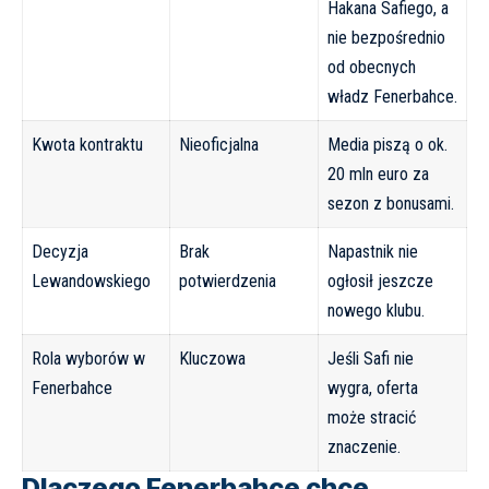
Hakana Safiego, a
nie bezpośrednio
od obecnych
władz Fenerbahce.
Kwota kontraktu
Nieoficjalna
Media piszą o ok.
20 mln euro za
sezon z bonusami.
Decyzja
Brak
Napastnik nie
Lewandowskiego
potwierdzenia
ogłosił jeszcze
nowego klubu.
Rola wyborów w
Kluczowa
Jeśli Safi nie
Fenerbahce
wygra, oferta
może stracić
znaczenie.
Dlaczego Fenerbahce chce