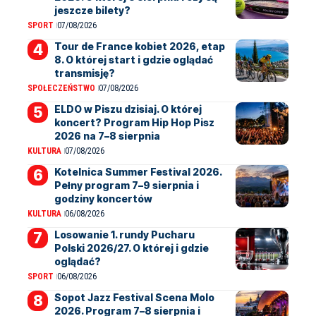
jeszcze bilety?
SPORT
07/08/2026
Tour de France kobiet 2026, etap
8. O której start i gdzie oglądać
transmisję?
SPOŁECZEŃSTWO
07/08/2026
ELDO w Piszu dzisiaj. O której
koncert? Program Hip Hop Pisz
2026 na 7–8 sierpnia
KULTURA
07/08/2026
Kotelnica Summer Festival 2026.
Pełny program 7–9 sierpnia i
godziny koncertów
KULTURA
06/08/2026
Losowanie 1. rundy Pucharu
Polski 2026/27. O której i gdzie
oglądać?
SPORT
06/08/2026
Sopot Jazz Festival Scena Molo
2026. Program 7–8 sierpnia i