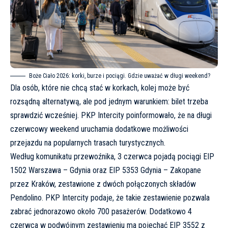
Boże Ciało 2026: korki, burze i pociągi. Gdzie uważać w długi weekend?
Dla osób, które nie chcą stać w korkach, kolej może być
rozsądną alternatywą, ale pod jednym warunkiem: bilet trzeba
sprawdzić wcześniej. PKP Intercity poinformowało, że na długi
czerwcowy weekend uruchamia dodatkowe możliwości
przejazdu na popularnych trasach turystycznych.
Według komunikatu przewoźnika,
3 czerwca pojadą pociągi EIP
1502 Warszawa – Gdynia oraz EIP 5353 Gdynia – Zakopane
przez Kraków
, zestawione z dwóch połączonych składów
Pendolino. PKP Intercity podaje, że takie zestawienie pozwala
zabrać jednorazowo około 700 pasażerów. Dodatkowo 4
czerwca w podwójnym zestawieniu ma pojechać EIP 3552 z