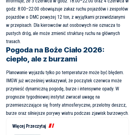
informuje, że
3 czerwca w godz. 18:00–22:00 oraz 4 czerwca w
godz. 8:00–22:00
obowiązuje zakaz ruchu pojazdów i zespołów
pojazdów o DMC powyżej 12 ton, z wyjątkami przewidzianymi
w przepisach. Dla kierowców aut osobowych nie oznacza to
pustych dróg, ale może zmienić strukturę ruchu na głównych
trasach.
Pogoda na Boże Ciało 2026:
ciepło, ale z burzami
Planowanie wyjazdu tylko po temperaturze może być błędem.
IMGW już wcześniej wskazywał, że początek czerwca może
przynieść
dynamiczną pogodę, burze i intensywne opady
. W
prognozie tygodniowej instytut zwracał uwagę na
przemieszczające się fronty atmosferyczne, przelotny deszcz,
burze oraz silniejsze porywy wiatru podczas zjawisk burzowych.
Więcej Przeczytaj