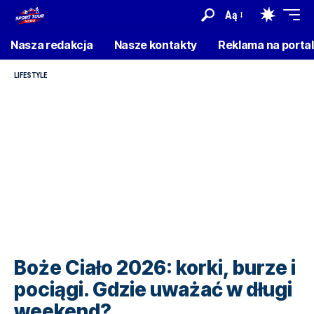
Aą
Nasza redakcja
Nasze kontakty
Reklama na porta
LIFESTYLE
Boże Ciało 2026: korki, burze i
pociągi. Gdzie uważać w długi
weekend?