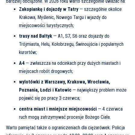
bardziej obciążone. W 2026 roku warto szczególnie uważać na:
Zakopiankę i dojazdy w Tatry
— szczególnie okolice
Krakowa, Myślenic, Nowego Targu i wjazdy do
miejscowości turystycznych;
trasy nad Bałtyk
— A1, S7, S6 oraz dojazdy do
Trójmiasta, Helu, Kołobrzegu, Świnoujścia i popularnych
kurortów;
A4
— zwłaszcza na odcinkach przy dużych miastach i
miejscach robót drogowych;
wylotówki z Warszawy, Krakowa, Wrocławia,
Poznania, Łodzi i Katowic
— największy problem może
pojawić się po pracy 3 czerwca;
centra miast i mniejsze miejscowości
— 4 czerwca
ruch mogą zatrzymywać procesje Bożego Ciała.
Warto pamiętać także o ograniczeniach dla ciężarówek. Policja