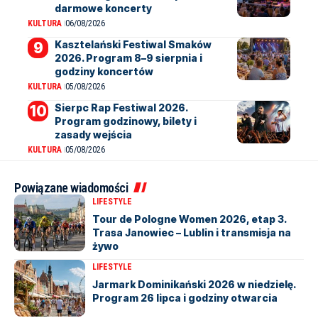
darmowe koncerty
KULTURA
06/08/2026
Kasztelański Festiwal Smaków
2026. Program 8–9 sierpnia i
godziny koncertów
KULTURA
05/08/2026
Sierpc Rap Festiwal 2026.
Program godzinowy, bilety i
zasady wejścia
KULTURA
05/08/2026
Powiązane wiadomości
LIFESTYLE
Tour de Pologne Women 2026, etap 3.
Trasa Janowiec – Lublin i transmisja na
żywo
LIFESTYLE
Jarmark Dominikański 2026 w niedzielę.
Program 26 lipca i godziny otwarcia