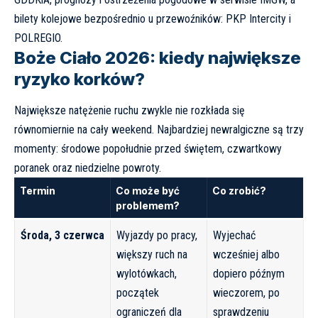
bilety kolejowe bezpośrednio u przewoźników:
PKP Intercity
i
POLREGIO
.
Boże Ciało 2026: kiedy największe
ryzyko korków?
Największe natężenie ruchu zwykle nie rozkłada się
równomiernie na cały weekend. Najbardziej newralgiczne są trzy
momenty: środowe popołudnie przed świętem, czwartkowy
poranek oraz niedzielne powroty.
Termin
Co może być
Co zrobić?
problemem?
Środa, 3 czerwca
Wyjazdy po pracy,
Wyjechać
większy ruch na
wcześniej albo
wylotówkach,
dopiero późnym
początek
wieczorem, po
ograniczeń dla
sprawdzeniu