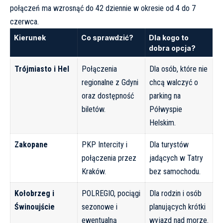
połączeń ma wzrosnąć do 42 dziennie w okresie od 4 do 7
czerwca.
Kierunek
Co sprawdzić?
Dla kogo to
dobra opcja?
Trójmiasto i Hel
Połączenia
Dla osób, które nie
regionalne z Gdyni
chcą walczyć o
oraz dostępność
parking na
biletów.
Półwyspie
Helskim.
Zakopane
PKP Intercity i
Dla turystów
połączenia przez
jadących w Tatry
Kraków.
bez samochodu.
Kołobrzeg i
POLREGIO, pociągi
Dla rodzin i osób
Świnoujście
sezonowe i
planujących krótki
ewentualną
wyjazd nad morze.