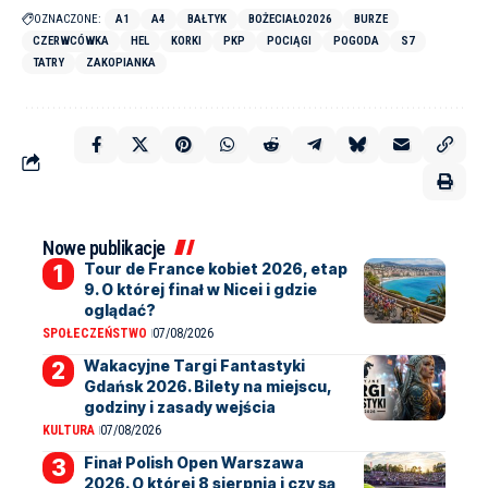
OZNACZONE:
A1
A4
BAŁTYK
BOŻECIAŁO2026
BURZE
CZERWCÓWKA
HEL
KORKI
PKP
POCIĄGI
POGODA
S7
TATRY
ZAKOPIANKA
Nowe publikacje
Tour de France kobiet 2026, etap
9. O której finał w Nicei i gdzie
oglądać?
SPOŁECZEŃSTWO
07/08/2026
Wakacyjne Targi Fantastyki
Gdańsk 2026. Bilety na miejscu,
godziny i zasady wejścia
KULTURA
07/08/2026
Finał Polish Open Warszawa
2026. O której 8 sierpnia i czy są