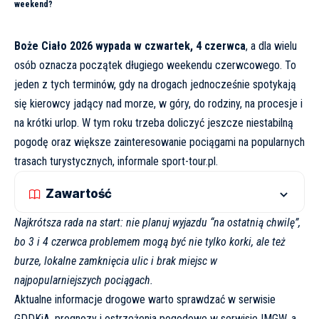
weekend?
Boże Ciało 2026 wypada w czwartek, 4 czerwca
, a dla wielu
osób oznacza początek długiego weekendu czerwcowego. To
jeden z tych terminów, gdy na drogach jednocześnie spotykają
się kierowcy jadący nad morze, w góry, do rodziny, na procesje i
na krótki urlop. W tym roku trzeba doliczyć jeszcze niestabilną
pogodę oraz większe zainteresowanie pociągami na popularnych
trasach turystycznych, informale
sport-tour.pl
.
Zawartość
Najkrótsza rada na start: nie planuj wyjazdu “na ostatnią chwilę”,
bo 3 i 4 czerwca problemem mogą być nie tylko korki, ale też
burze, lokalne zamknięcia ulic i brak miejsc w
najpopularniejszych pociągach.
Aktualne informacje drogowe warto sprawdzać w serwisie
GDDKiA
, prognozy i ostrzeżenia pogodowe w serwisie
IMGW
, a