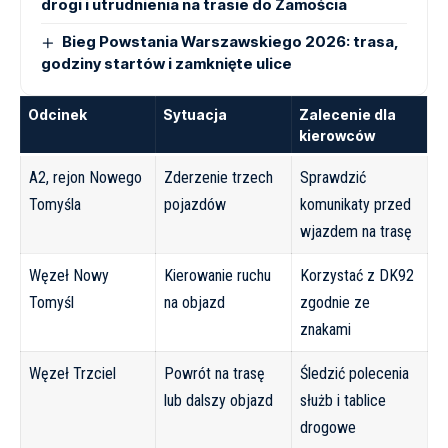
drogi i utrudnienia na trasie do Zamościa
Bieg Powstania Warszawskiego 2026: trasa,
godziny startów i zamknięte ulice
Odcinek
Sytuacja
Zalecenie dla
kierowców
A2, rejon Nowego
Zderzenie trzech
Sprawdzić
Tomyśla
pojazdów
komunikaty przed
wjazdem na trasę
Węzeł Nowy
Kierowanie ruchu
Korzystać z DK92
Tomyśl
na objazd
zgodnie ze
znakami
Węzeł Trzciel
Powrót na trasę
Śledzić polecenia
lub dalszy objazd
służb i tablice
drogowe