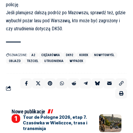
policję.
Jeśli planujesz dalszą podróż po Mazowszu, sprawdź też, gdzie
wybuchł pożar lasu pod Warszawą,
kto może być zagrożony i
czy utrudnienia dotyczą DK50
.
OZNACZONE:
A2
CIĘŻARÓWKA
DK92
KOREK
NOWYTOMYŚL
OBJAZD
TRZCIEL
UTRUDNIENIA
WYPADEK
Nowe publikacje
Tour de Pologne 2026, etap 7.
Czasówka w Wieliczce, trasa i
transmisja