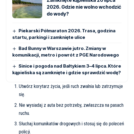
Zamknięte kąpieliska 20 lipca
2026. Gdzie nie wolno wchodzić
do wody?
Piekarski Półmaraton 2026. Trasa, godzina
startu, parkingi i zamknięte ulice
Bad Bunny w Warszawie jutro. Zmiany w
komunikacji, metro i powrót z PGE Narodowego
Sinice i pogoda nad Bałtykiem 3–4 lipca. Które
kąpieliska są zamknięte i gdzie sprawdzić wodę?
Utwórz korytarz życia, jeśli ruch zwalnia lub zatrzymuje
się.
Nie wysiadaj z auta bez potrzeby, zwłaszcza na pasach
ruchu.
Słuchaj komunikatów drogowych i stosuj się do poleceń
policji.