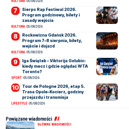
KULTURA
05/08/2026
Sierpc Rap Festiwal 2026.
Program godzinowy, bilety i
zasady wejścia
KULTURA
05/08/2026
Rockowizna Gdańsk 2026.
Program 7–8 sierpnia, bilety,
wejście i dojazd
KULTURA
05/08/2026
Iga Świątek – Viktorija Golubic:
kiedy mecz i gdzie oglądać WTA
Toronto?
SPORT
05/08/2026
Tour de Pologne 2026, etap 5.
Trasa Opole–Kocierz, godziny
przejazdu i transmisja
LIFESTYLE
05/08/2026
Powiązane wiadomości
GŁÓWNE WIADOMOŚCI