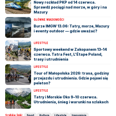
Nowy rozkład PKP od 14 czerwca.
Sprawdź pociągi nad morze, w góry i na
Mazury
GŁÓWNE WIADOMOŚCI
Burze IMGW 13.06: Tatry, morze, Mazury
i eventy outdoor — gdzie uważać?
LIFESTYLE
Sportowy weekend w Zakopanem 13–14
czerwca. Tatra Fest, L’Étape Poland,
trasy i utrudnienia
LIFESTYLE
Tour of Małopolska 2026: trasa, godziny
przejazdu i utrudnienia. Gdzie pojawi się
peleton?
LIFESTYLE
Tatry i Morskie Oko 9–10 czerwca.
Utrudnienia, śnieg i warunki na szlakach
Szybkie linki:
Sport
Kultura
Lifestyle
transmisja