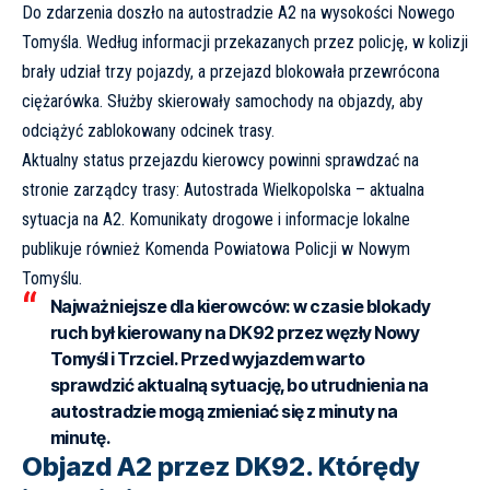
Do zdarzenia doszło na autostradzie A2 na wysokości Nowego
Tomyśla. Według informacji przekazanych przez policję, w kolizji
brały udział trzy pojazdy, a przejazd blokowała przewrócona
ciężarówka. Służby skierowały samochody na objazdy, aby
odciążyć zablokowany odcinek trasy.
Aktualny status przejazdu kierowcy powinni sprawdzać na
stronie zarządcy trasy:
Autostrada Wielkopolska – aktualna
sytuacja na A2
. Komunikaty drogowe i informacje lokalne
publikuje również
Komenda Powiatowa Policji w Nowym
Tomyślu
.
Najważniejsze dla kierowców:
w czasie blokady
ruch był kierowany na DK92 przez węzły Nowy
Tomyśl i Trzciel. Przed wyjazdem warto
sprawdzić aktualną sytuację, bo utrudnienia na
autostradzie mogą zmieniać się z minuty na
minutę.
Objazd A2 przez DK92. Którędy