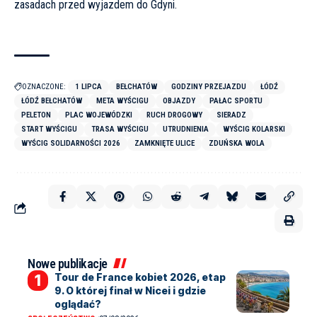
zasadach przed wyjazdem do Gdyni
.
OZNACZONE:
1 LIPCA
BEŁCHATÓW
GODZINY PRZEJAZDU
ŁÓDŹ
ŁÓDŹ BEŁCHATÓW
META WYŚCIGU
OBJAZDY
PAŁAC SPORTU
PELETON
PLAC WOJEWÓDZKI
RUCH DROGOWY
SIERADZ
START WYŚCIGU
TRASA WYŚCIGU
UTRUDNIENIA
WYŚCIG KOLARSKI
WYŚCIG SOLIDARNOŚCI 2026
ZAMKNIĘTE ULICE
ZDUŃSKA WOLA
Nowe publikacje
Tour de France kobiet 2026, etap
9. O której finał w Nicei i gdzie
oglądać?