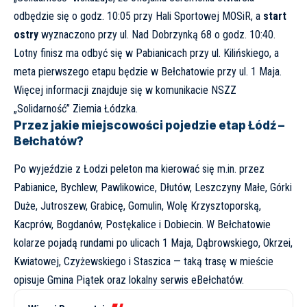
odbędzie się o godz. 10:05 przy Hali Sportowej MOSiR, a
start
ostry
wyznaczono przy ul. Nad Dobrzynką 68 o godz. 10:40.
Lotny finisz ma odbyć się w Pabianicach przy ul. Kilińskiego, a
meta pierwszego etapu będzie w Bełchatowie przy ul. 1 Maja.
Więcej informacji znajduje się w komunikacie
NSZZ
„Solidarność” Ziemia Łódzka
.
Przez jakie miejscowości pojedzie etap Łódź –
Bełchatów?
Po wyjeździe z Łodzi peleton ma kierować się m.in. przez
Pabianice, Bychlew, Pawlikowice, Dłutów, Leszczyny Małe, Górki
Duże, Jutroszew, Grabicę, Gomulin, Wolę Krzysztoporską,
Kacprów, Bogdanów, Postękalice i Dobiecin. W Bełchatowie
kolarze pojadą rundami po ulicach 1 Maja, Dąbrowskiego, Okrzei,
Kwiatowej, Czyżewskiego i Staszica — taką trasę w mieście
opisuje
Gmina Piątek
oraz lokalny serwis
eBełchatów
.