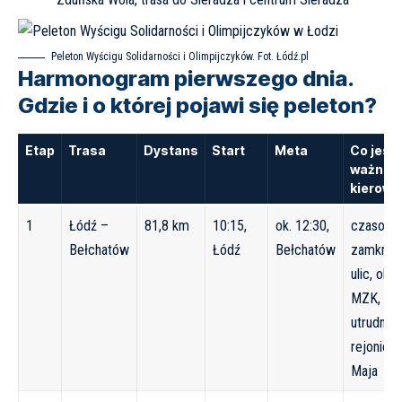
Peleton Wyścigu Solidarności i Olimpijczyków. Fot. Łódź.pl
Harmonogram pierwszego dnia.
Gdzie i o której pojawi się peleton?
Etap
Trasa
Dystans
Start
Meta
Co jest
ważne d
kierow
1
Łódź –
81,8 km
10:15,
ok. 12:30,
czasowe
Bełchatów
Łódź
Bełchatów
zamknięc
ulic, obj
MZK,
utrudnien
rejonie ul
Maja