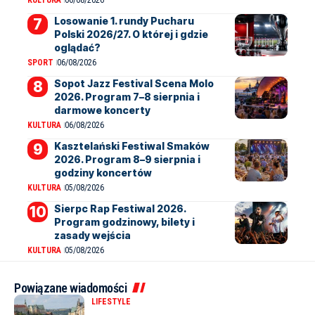
Losowanie 1. rundy Pucharu
Polski 2026/27. O której i gdzie
oglądać?
SPORT
06/08/2026
Sopot Jazz Festival Scena Molo
2026. Program 7–8 sierpnia i
darmowe koncerty
KULTURA
06/08/2026
Kasztelański Festiwal Smaków
2026. Program 8–9 sierpnia i
godziny koncertów
KULTURA
05/08/2026
Sierpc Rap Festiwal 2026.
Program godzinowy, bilety i
zasady wejścia
KULTURA
05/08/2026
Powiązane wiadomości
LIFESTYLE