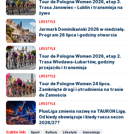
Tour de Pologne Women 2026, etap 3.
Trasa Janowiec – Lublin i transmisja na
żywo
LIFESTYLE
Jarmark Dominikański 2026 w niedzielę.
Program 26 lipca i godziny otwarcia
LIFESTYLE
Tour de Pologne Women 2026, etap 2.
Trasa Włodawa–Lubartów, godziny
przejazdu i transmisja
LIFESTYLE
Tour de Pologne Women 24 lipca.
Zamknięte drogi i utrudnienia na trasie
do Zamościa
LIFESTYLE
PlusLiga zmienia nazwę na TAURON Ligę.
Od kiedy obowiązuje i kiedy rusza sezon
2026/27?
Szybkie linki:
Sport
Kultura
Lifestyle
transmisja