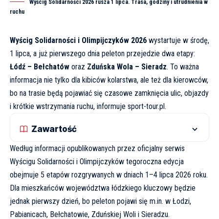
Wyścig Solidarności 2026 rusza 1 lipca. Trasa, godziny i utrudnienia w
ruchu
Wyścig Solidarności i Olimpijczyków 2026
wystartuje w środę,
1 lipca, a już pierwszego dnia peleton przejedzie dwa etapy:
Łódź – Bełchatów
oraz
Zduńska Wola – Sieradz
. To ważna
informacja nie tylko dla kibiców kolarstwa, ale też dla kierowców,
bo na trasie będą pojawiać się czasowe zamknięcia ulic, objazdy
i krótkie wstrzymania ruchu, informuje
sport-tour.pl
.
Zawartość
Według informacji opublikowanych przez
oficjalny serwis
Wyścigu Solidarności i Olimpijczyków
tegoroczna edycja
obejmuje 5 etapów rozgrywanych w dniach 1–4 lipca 2026 roku.
Dla mieszkańców województwa łódzkiego kluczowy będzie
jednak pierwszy dzień, bo peleton pojawi się m.in. w Łodzi,
Pabianicach, Bełchatowie, Zduńskiej Woli i Sieradzu.