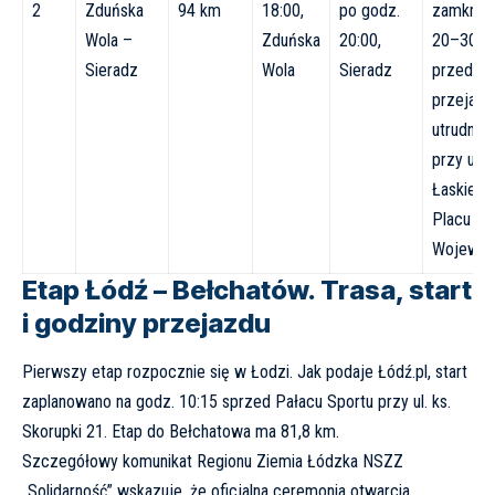
2
Zduńska
94 km
18:00,
po godz.
zamknięc
Wola –
Zduńska
20:00,
20–30 m
Sieradz
Wola
Sieradz
przed
przejaz
utrudnien
przy ul.
Łaskiej i
Placu
Wojewód
Etap Łódź – Bełchatów. Trasa, start
i godziny przejazdu
Pierwszy etap rozpocznie się w Łodzi. Jak podaje
Łódź.pl
, start
zaplanowano na godz. 10:15 sprzed Pałacu Sportu przy ul. ks.
Skorupki 21. Etap do Bełchatowa ma 81,8 km.
Szczegółowy komunikat Regionu Ziemia Łódzka NSZZ
„Solidarność” wskazuje, że oficjalna ceremonia otwarcia