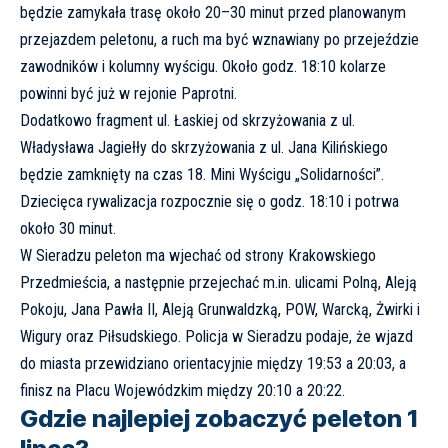
będzie zamykała trasę około 20–30 minut przed planowanym
przejazdem peletonu, a ruch ma być wznawiany po przejeździe
zawodników i kolumny wyścigu. Około godz. 18:10 kolarze
powinni być już w rejonie Paprotni.
Dodatkowo fragment ul. Łaskiej od skrzyżowania z ul.
Władysława Jagiełły do skrzyżowania z ul. Jana Kilińskiego
będzie zamknięty na czas 18. Mini Wyścigu „Solidarności”.
Dziecięca rywalizacja rozpocznie się o godz. 18:10 i potrwa
około 30 minut.
W Sieradzu peleton ma wjechać od strony Krakowskiego
Przedmieścia, a następnie przejechać m.in. ulicami Polną, Aleją
Pokoju, Jana Pawła II, Aleją Grunwaldzką, POW, Warcką, Żwirki i
Wigury oraz Piłsudskiego.
Policja w Sieradzu
podaje, że wjazd
do miasta przewidziano orientacyjnie między 19:53 a 20:03, a
finisz na Placu Wojewódzkim między 20:10 a 20:22.
Gdzie najlepiej zobaczyć peleton 1