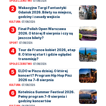
SPOŁECZEŃSTWO
07/08/2026
Wakacyjne Targi Fantastyki
Gdańsk 2026. Bilety na miejscu,
godziny i zasady wejścia
KULTURA
07/08/2026
Finał Polish Open Warszawa
2026. O której 8 sierpnia i czy są
jeszcze bilety?
SPORT
07/08/2026
Tour de France kobiet 2026, etap
8. O której start i gdzie oglądać
transmisję?
SPOŁECZEŃSTWO
07/08/2026
ELDO w Piszu dzisiaj. O której
koncert? Program Hip Hop Pisz
2026 na 7–8 sierpnia
KULTURA
07/08/2026
Kotelnica Summer Festival 2026.
Pełny program 7–9 sierpnia i
godziny koncertów
KULTURA
06/08/2026