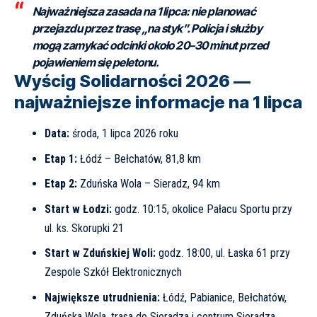
Najważniejsza zasada na 1 lipca: nie planować
przejazdu przez trasę „na styk”. Policja i służby
mogą zamykać odcinki około 20–30 minut przed
pojawieniem się peletonu.
Wyścig Solidarności 2026 —
najważniejsze informacje na 1 lipca
Data:
środa, 1 lipca 2026 roku
Etap 1:
Łódź – Bełchatów, 81,8 km
Etap 2:
Zduńska Wola – Sieradz, 94 km
Start w Łodzi:
godz. 10:15, okolice Pałacu Sportu przy
ul. ks. Skorupki 21
Start w Zduńskiej Woli:
godz. 18:00, ul. Łaska 61 przy
Zespole Szkół Elektronicznych
Największe utrudnienia:
Łódź, Pabianice, Bełchatów,
Zduńska Wola, trasa do Sieradza i centrum Sieradza