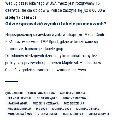
Według czasu lokalnego w USA mecz jest rozgrywany 16
czerwca, ale dla kibiców w Polsce zaczyna się już o
00:00 w
środę 17 czerwca
.
Gdzie sprawdzić wyniki i tabele po meczach?
Najbezpieczniej sprawdzać wyniki w oficjalnym
Match Centre
FIFA
oraz w serwisie TVP Sport, gdzie aktualizowane są
terminarze, transmisje i tabele grup.
Dla kibiców śledzących dziś nie tylko mundial mamy też
praktyczny przewodnik po meczu
Majchrzak – Lehecka w
Queen’s z godziną, transmisją i wynikiem na żywo
.
OZNACZONE:
ARGENTYNA ALGIERIA
AUSTRIA JORDANIA
FRANCJA SENEGAL
GDZIE OGLĄDAĆ
GODZINY MECZÓW
IRAK NORWEGIA
MECZE 16 CZERWCA
MECZE DZISIAJ
MECZE MUNDIALU
MŚ 2026
MUNDIAL 2026
MUNDIAL DZISIAJ
MUNDIAL NA ŻYWO
STREAM ONLINE
TABELA GRUPY I
TABELA GRUPY J