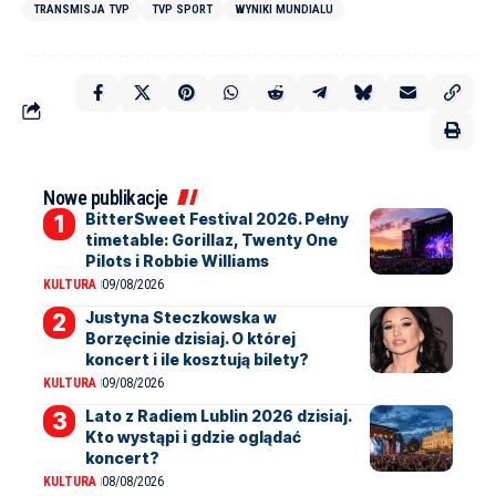
TRANSMISJA TVP
TVP SPORT
WYNIKI MUNDIALU
Nowe publikacje
BitterSweet Festival 2026. Pełny
timetable: Gorillaz, Twenty One
Pilots i Robbie Williams
KULTURA
09/08/2026
Justyna Steczkowska w
Borzęcinie dzisiaj. O której
koncert i ile kosztują bilety?
KULTURA
09/08/2026
Lato z Radiem Lublin 2026 dzisiaj.
Kto wystąpi i gdzie oglądać
koncert?
KULTURA
08/08/2026