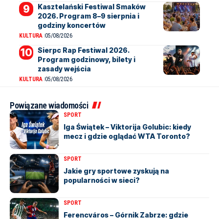
Kasztelański Festiwal Smaków
2026. Program 8–9 sierpnia i
godziny koncertów
KULTURA
05/08/2026
Sierpc Rap Festiwal 2026.
Program godzinowy, bilety i
zasady wejścia
KULTURA
05/08/2026
Powiązane wiadomości
SPORT
Iga Świątek – Viktorija Golubic: kiedy
mecz i gdzie oglądać WTA Toronto?
SPORT
Jakie gry sportowe zyskują na
popularności w sieci?
SPORT
Ferencváros – Górnik Zabrze: gdzie