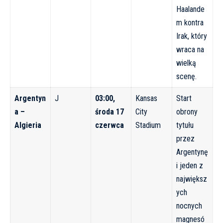
Haalande
m kontra
Irak, który
wraca na
wielką
scenę.
Argentyn
J
03:00,
Kansas
Start
a –
środa 17
City
obrony
Algieria
czerwca
Stadium
tytułu
przez
Argentynę
i jeden z
największ
ych
nocnych
magnesó