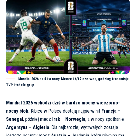
Mundial 2026 dziś i w nocy. Mecze 16/17 czerwca, godziny, transmisje
TVP i tabele grup
Mundial 2026 wchodzi dziś w bardzo mocny wieczorno-
nocny blok.
Kibice w Polsce dostają najpierw hit
Francja –
Senegal
, później mecz
Irak – Norwegia
, a w nocy spotkanie
Argentyna – Algieria
. Dla najbardziej wytrwałych zostaje
jeszcze poranny mecz
Austria – Jordania
, który również ma