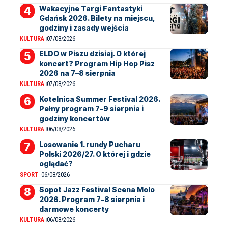
Wakacyjne Targi Fantastyki
Gdańsk 2026. Bilety na miejscu,
godziny i zasady wejścia
KULTURA
07/08/2026
ELDO w Piszu dzisiaj. O której
koncert? Program Hip Hop Pisz
2026 na 7–8 sierpnia
KULTURA
07/08/2026
Kotelnica Summer Festival 2026.
Pełny program 7–9 sierpnia i
godziny koncertów
KULTURA
06/08/2026
Losowanie 1. rundy Pucharu
Polski 2026/27. O której i gdzie
oglądać?
SPORT
06/08/2026
Sopot Jazz Festival Scena Molo
2026. Program 7–8 sierpnia i
darmowe koncerty
KULTURA
06/08/2026