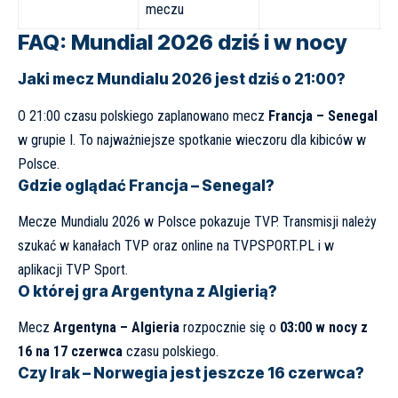
meczu
FAQ: Mundial 2026 dziś i w nocy
Jaki mecz Mundialu 2026 jest dziś o 21:00?
O 21:00 czasu polskiego zaplanowano mecz
Francja – Senegal
w grupie I. To najważniejsze spotkanie wieczoru dla kibiców w
Polsce.
Gdzie oglądać Francja – Senegal?
Mecze Mundialu 2026 w Polsce pokazuje TVP. Transmisji należy
szukać w kanałach TVP oraz online na
TVPSPORT.PL
i w
aplikacji TVP Sport.
O której gra Argentyna z Algierią?
Mecz
Argentyna – Algieria
rozpocznie się o
03:00 w nocy z
16 na 17 czerwca
czasu polskiego.
Czy Irak – Norwegia jest jeszcze 16 czerwca?