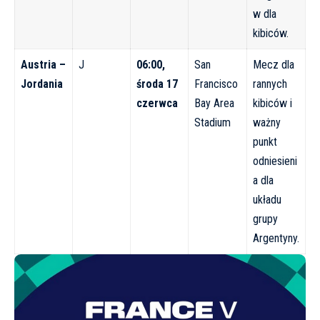
w dla
kibiców.
Austria –
J
06:00,
San
Mecz dla
Jordania
środa 17
Francisco
rannych
czerwca
Bay Area
kibiców i
Stadium
ważny
punkt
odniesieni
a dla
układu
grupy
Argentyny.