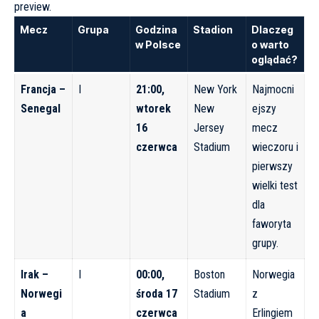
preview
.
Mecz
Grupa
Godzina
Stadion
Dlaczeg
w Polsce
o warto
oglądać?
Francja –
I
21:00,
New York
Najmocni
Senegal
wtorek
New
ejszy
16
Jersey
mecz
czerwca
Stadium
wieczoru i
pierwszy
wielki test
dla
faworyta
grupy.
Irak –
I
00:00,
Boston
Norwegia
Norwegi
środa 17
Stadium
z
a
czerwca
Erlingiem