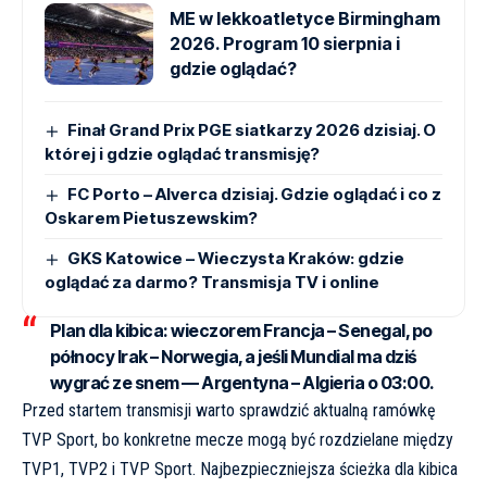
ME w lekkoatletyce Birmingham
2026. Program 10 sierpnia i
gdzie oglądać?
Finał Grand Prix PGE siatkarzy 2026 dzisiaj. O
której i gdzie oglądać transmisję?
FC Porto – Alverca dzisiaj. Gdzie oglądać i co z
Oskarem Pietuszewskim?
GKS Katowice – Wieczysta Kraków: gdzie
oglądać za darmo? Transmisja TV i online
Plan dla kibica:
wieczorem Francja – Senegal, po
północy Irak – Norwegia, a jeśli Mundial ma dziś
wygrać ze snem — Argentyna – Algieria o 03:00.
Przed startem transmisji warto sprawdzić aktualną ramówkę
TVP Sport, bo konkretne mecze mogą być rozdzielane między
TVP1, TVP2 i TVP Sport. Najbezpieczniejsza ścieżka dla kibica