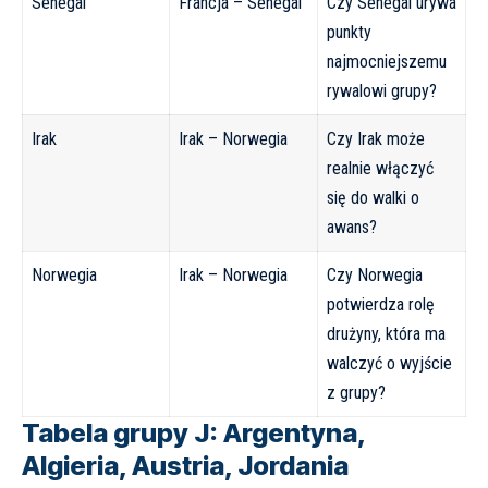
Senegal
Francja – Senegal
Czy Senegal urywa
punkty
najmocniejszemu
rywalowi grupy?
Irak
Irak – Norwegia
Czy Irak może
realnie włączyć
się do walki o
awans?
Norwegia
Irak – Norwegia
Czy Norwegia
potwierdza rolę
drużyny, która ma
walczyć o wyjście
z grupy?
Tabela grupy J: Argentyna,
Algieria, Austria, Jordania