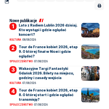
Nowe publikacje
Lato z Radiem Lublin 2026 dzisiaj.
Kto wystąpi i gdzie oglądać
koncert?
KULTURA
08/08/2026
Tour de France kobiet 2026, etap
9. O której finał w Nicei i gdzie
oglądać?
SPOŁECZEŃSTWO
07/08/2026
Wakacyjne Targi Fantastyki
Gdańsk 2026. Bilety na miejscu,
godziny i zasady wejścia
KULTURA
07/08/2026
Tour de France kobiet 2026, etap
8. O której start i gdzie oglądać
transmisję?
SPOŁECZEŃSTWO
07/08/2026