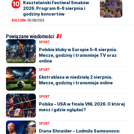
Kasztelański Festiwal Smaków
2026. Program 8–9 sierpnia i
godziny koncertów
KULTURA
05/08/2026
Powiązane wiadomości
SPORT
Polskie kluby w Europie 5–6 sierpnia.
Mecze, godziny i transmisje TV oraz
online
SPORT
Ekstraklasa w niedzielę 2 sierpnia.
Mecze, godziny i transmisje online
SPORT
Polska – USA w finale VNL 2026. O której
mecz i gdzie oglądać?
SPORT
Diana Shnaider – Ludmila Samsonova: