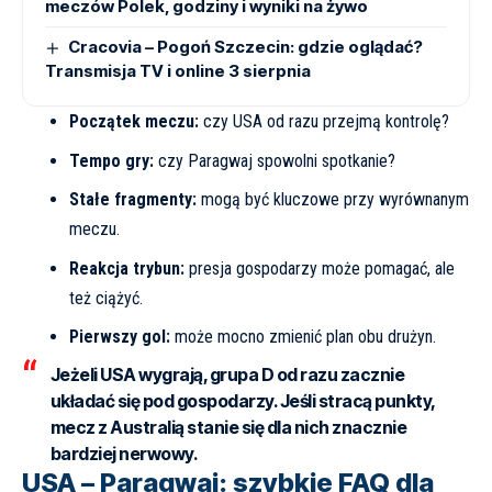
meczów Polek, godziny i wyniki na żywo
Cracovia – Pogoń Szczecin: gdzie oglądać?
Transmisja TV i online 3 sierpnia
Początek meczu:
czy USA od razu przejmą kontrolę?
Tempo gry:
czy Paragwaj spowolni spotkanie?
Stałe fragmenty:
mogą być kluczowe przy wyrównanym
meczu.
Reakcja trybun:
presja gospodarzy może pomagać, ale
też ciążyć.
Pierwszy gol:
może mocno zmienić plan obu drużyn.
Jeżeli USA wygrają, grupa D od razu zacznie
układać się pod gospodarzy. Jeśli stracą punkty,
mecz z Australią stanie się dla nich znacznie
bardziej nerwowy.
USA – Paragwaj: szybkie FAQ dla