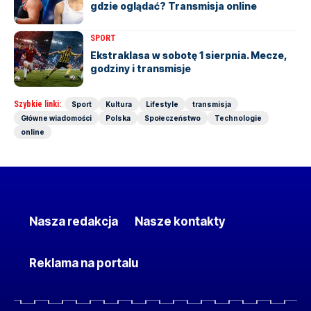
gdzie oglądać? Transmisja online
SPORT
Ekstraklasa w sobotę 1 sierpnia. Mecze,
godziny i transmisje
Szybkie linki:
Sport
Kultura
Lifestyle
transmisja
Główne wiadomości
Polska
Społeczeństwo
Technologie
online
Nasza redakcja
Nasze kontakty
Reklama na portalu