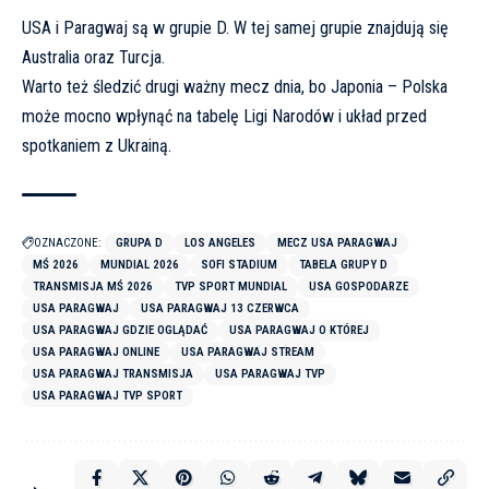
USA i Paragwaj są w grupie D. W tej samej grupie znajdują się
Australia oraz Turcja.
Warto też śledzić drugi ważny mecz dnia, bo
Japonia – Polska
może mocno wpłynąć na tabelę Ligi Narodów i układ przed
spotkaniem z Ukrainą
.
OZNACZONE:
GRUPA D
LOS ANGELES
MECZ USA PARAGWAJ
MŚ 2026
MUNDIAL 2026
SOFI STADIUM
TABELA GRUPY D
TRANSMISJA MŚ 2026
TVP SPORT MUNDIAL
USA GOSPODARZE
USA PARAGWAJ
USA PARAGWAJ 13 CZERWCA
USA PARAGWAJ GDZIE OGLĄDAĆ
USA PARAGWAJ O KTÓREJ
USA PARAGWAJ ONLINE
USA PARAGWAJ STREAM
USA PARAGWAJ TRANSMISJA
USA PARAGWAJ TVP
USA PARAGWAJ TVP SPORT