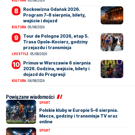
KULTURA
05/08/2026
Rockowizna Gdańsk 2026.
Program 7–8 sierpnia, bilety,
wejście i dojazd
KULTURA
05/08/2026
Tour de Pologne 2026, etap 5.
Trasa Opole–Kocierz, godziny
przejazdu i transmisja
LIFESTYLE
05/08/2026
Primus w Warszawie 6 sierpnia
2026. Godzina, wejście, bilety i
dojazd do Progresji
KULTURA
04/08/2026
Powiązane wiadomości
SPORT
Polskie kluby w Europie 5–6 sierpnia.
Mecze, godziny i transmisje TV oraz
online
SPORT