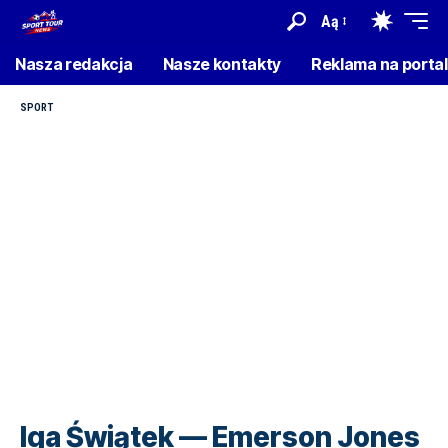
Aą
Nasza redakcja
Nasze kontakty
Reklama na porta
SPORT
Iga Świątek — Emerson Jones