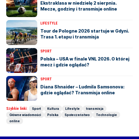
Ekstraklasa w niedzielę 2 sierpnia.
Mecze, godziny i transmisje online
LIFESTYLE
Tour de Pologne 2026 startuje w Gdyni.
Trasa 1. etapu i transmisja
SPORT
Polska – USA w finale VNL 2026. O której
mecz i gdzie oglądać?
SPORT
Diana Shnaider – Ludmila Samsonova:
gdzie oglądać? Transmisja online
Szybkie linki:
Sport
Kultura
Lifestyle
transmisja
Główne wiadomości
Polska
Społeczeństwo
Technologie
online