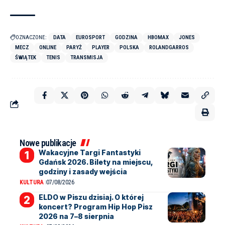
OZNACZONE:
DATA
EUROSPORT
GODZINA
HBOMAX
JONES
MECZ
ONLINE
PARYŻ
PLAYER
POLSKA
ROLANDGARROS
ŚWIĄTEK
TENIS
TRANSMISJA
Nowe publikacje
Wakacyjne Targi Fantastyki
Gdańsk 2026. Bilety na miejscu,
godziny i zasady wejścia
KULTURA
07/08/2026
ELDO w Piszu dzisiaj. O której
koncert? Program Hip Hop Pisz
2026 na 7–8 sierpnia