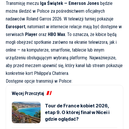
Transmisję meczu
Iga Świątek — Emerson Jones
będzie
można śledzić w Polsce za pośrednictwem oficjalnych
nadawców Roland Garros 2026. W telewizji turniej pokazuje
Eurosport
, natomiast w internecie relacje mają być dostępne w
serwisach
Player
oraz
HBO Max
. To oznacza, że kibice będą
mogli obejrzeć spotkanie zarówno na ekranie telewizora, jak i
online — na komputerze, smartfonie, tablecie lub innym
urządzeniu obsługującym wybraną platformę. Najważniejsze,
aby przed meczem upewnić się, który kanał lub stream pokazuje
konkretnie kort Philippe’a Chatriera.
Dostępne opcje transmisji w Polsce:
Więcej Przeczytaj
Tour de France kobiet 2026,
etap 9. O której finał w Nicei i
gdzie oglądać?