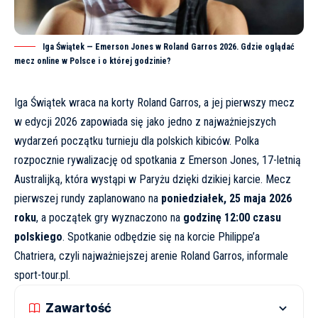
Iga Świątek — Emerson Jones w Roland Garros 2026. Gdzie oglądać
mecz online w Polsce i o której godzinie?
Iga Świątek wraca na korty Roland Garros, a jej pierwszy mecz
w edycji 2026 zapowiada się jako jedno z najważniejszych
wydarzeń początku turnieju dla polskich kibiców. Polka
rozpocznie rywalizację od spotkania z Emerson Jones, 17-letnią
Australijką, która wystąpi w Paryżu dzięki dzikiej karcie. Mecz
pierwszej rundy zaplanowano na
poniedziałek, 25 maja 2026
roku
, a początek gry wyznaczono na
godzinę 12:00 czasu
polskiego
. Spotkanie odbędzie się na korcie Philippe’a
Chatriera, czyli najważniejszej arenie Roland Garros, informale
sport-tour.pl
.
Zawartość