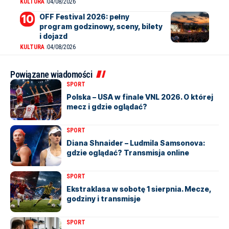
KULTURA
04/08/2026
OFF Festival 2026: pełny
program godzinowy, sceny, bilety
i dojazd
KULTURA
04/08/2026
Powiązane wiadomości
SPORT
Polska – USA w finale VNL 2026. O której
mecz i gdzie oglądać?
SPORT
Diana Shnaider – Ludmila Samsonova:
gdzie oglądać? Transmisja online
SPORT
Ekstraklasa w sobotę 1 sierpnia. Mecze,
godziny i transmisje
SPORT