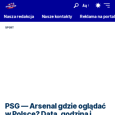
Aą
Nasza redakcja
Nasze kontakty
Reklama na porta
SPORT
PSG — Arsenal gdzie oglądać
w Polsce? Data, godzina i