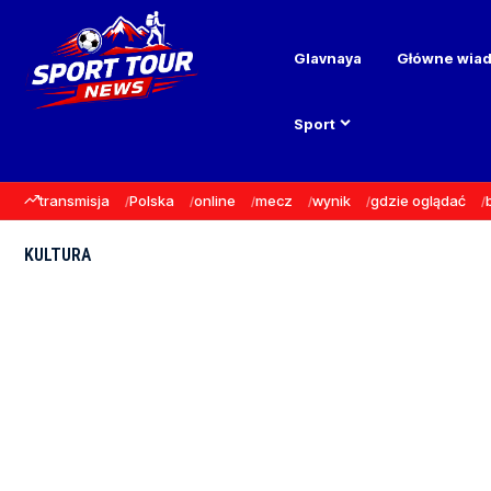
Glavnaya
Główne wia
Sport
transmisja
Polska
online
mecz
wynik
gdzie oglądać
KULTURA