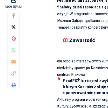
Festiwal Kultury Żydowskiej 2
finałowy dzień zapowiada się 
UDOSTĘPNIJ
edycji.
W programie są koncert
Muzeum Galicja, spotkania, pro
Tempel i bezpłatny koncert De
Zawartość
dla osób zainteresowanych kultu
niedzielny spacer po Kazimierz
centrum Krakowa.
Finał FKŻ to nie jest zwy
którym Kazimierz staje 
spacerową i miejscem sp
Aktualny program wydarzeń orga
Kultury Żydowskiej
, a szczegó