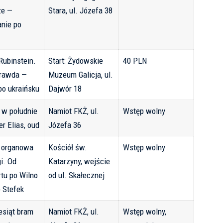
ze —
Stara, ul. Józefa 38
nie po
Rubinstein.
Start: Żydowskie
40 PLN
Prawda —
Muzeum Galicja, ul.
po ukraińsku
Dajwór 18
 w południe
Namiot FKŻ, ul.
Wstęp wolny
er Elias, oud
Józefa 36
 organowa
Kościół św.
Wstęp wolny
i. Od
Katarzyny, wejście
rtu po Wilno
od ul. Skałecznej
 Stefek
esiąt bram
Namiot FKŻ, ul.
Wstęp wolny,