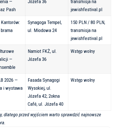
enia —
Józefa 36
transmisja na
oaz Pash
jewishfestival.pl
 Kantorów:
Synagoga Tempel,
150 PLN / 80 PLN,
t brama
ul. Miodowa 24
transmisja na
jewishfestival.pl
lturowe
Namiot FKŻ, ul.
Wstęp wolny
licji —
Józefa 36
Ensemble
B 2026 —
Fasada Synagogi
Wstęp wolny
ja i wystawa
Wysokiej, ul.
Józefa 42; 2okna
Café, ul. Józefa 40
y, dlatego przed wyjściem warto sprawdzić najnowsze
ra.