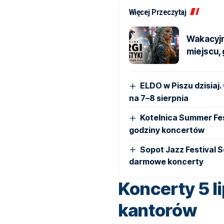
Więcej Przeczytaj
Wakacyjn
miejscu, 
ELDO w Piszu dzisiaj
na 7–8 sierpnia
Kotelnica Summer Fes
godziny koncertów
Sopot Jazz Festival 
darmowe koncerty
Koncerty 5 l
kantorów