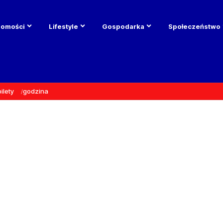
domości
Lifestyle
Gospodarka
Społeczeństwo
bilety
godzina