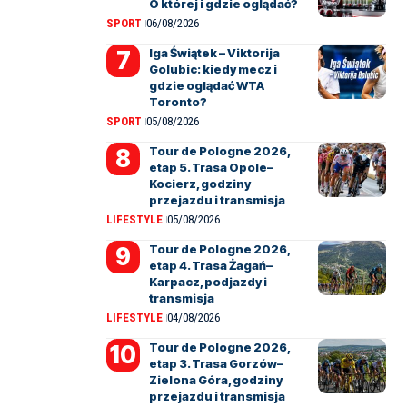
O której i gdzie oglądać?
SPORT
06/08/2026
Iga Świątek – Viktorija
Golubic: kiedy mecz i
gdzie oglądać WTA
Toronto?
SPORT
05/08/2026
Tour de Pologne 2026,
etap 5. Trasa Opole–
Kocierz, godziny
przejazdu i transmisja
LIFESTYLE
05/08/2026
Tour de Pologne 2026,
etap 4. Trasa Żagań–
Karpacz, podjazdy i
transmisja
LIFESTYLE
04/08/2026
Tour de Pologne 2026,
etap 3. Trasa Gorzów–
Zielona Góra, godziny
przejazdu i transmisja