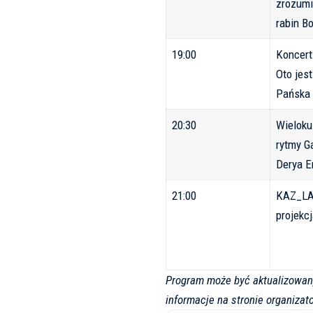
zrozumi
rabin B
19:00
Koncert
Oto jes
Pańska
20:30
Wieloku
rytmy Ga
Derya 
21:00
KAZ_LA
projekc
Program może być aktualizowan
informacje na stronie organizato