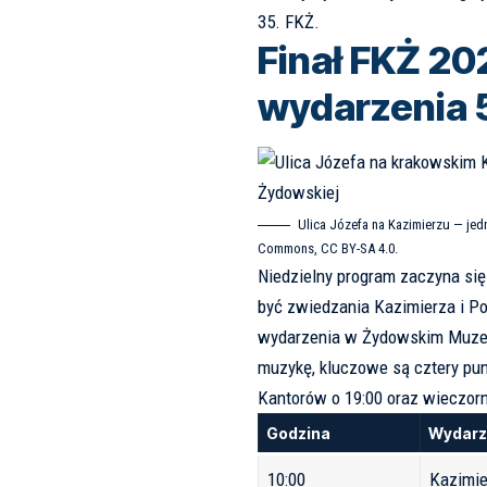
35. FKŻ
.
Finał FKŻ 20
wydarzenia 5
Ulica Józefa na Kazimierzu — jed
Commons, CC BY-SA 4.0.
Niedzielny program zaczyna się
być zwiedzania Kazimierza i Po
wydarzenia w Żydowskim Muzeum
muzykę, kluczowe są cztery punk
Kantorów o 19:00 oraz wieczorn
Godzina
Wydarz
10:00
Kazimie