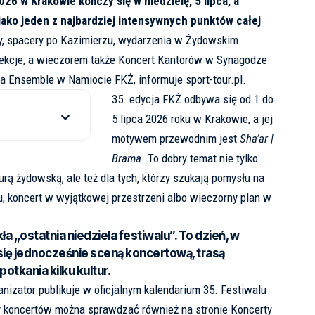
026 w Krakowie kończy się w niedzielę, 5 lipca, a
jako jeden z najbardziej intensywnych punktów całej
y, spacery po Kazimierzu, wydarzenia w Żydowskim
jekcje, a wieczorem także Koncert Kantorów w Synagodze
rya Ensemble w Namiocie FKŻ, informuje
sport-tour.pl
.
35. edycja FKŻ odbywa się od 1 do
5 lipca 2026 roku w Krakowie, a jej
motywem przewodnim jest
Sha’ar |
Brama
. To dobry temat nie tylko
rą żydowską, ale też dla tych, którzy szukają pomysłu na
u, koncert w wyjątkowej przestrzeni albo wieczorny plan w
kła „ostatnia niedziela festiwalu”. To dzień, w
się jednocześnie sceną koncertową, trasą
otkania kilku kultur.
nizator publikuje w
oficjalnym kalendarium 35. Festiwalu
ły koncertów można sprawdzać również na stronie
Koncerty