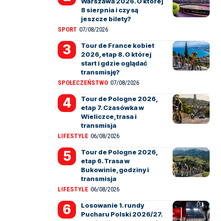
Warszawa 2026. O której
8 sierpnia i czy są
jeszcze bilety?
SPORT
07/08/2026
Tour de France kobiet
2026, etap 8. O której
start i gdzie oglądać
transmisję?
SPOŁECZEŃSTWO
07/08/2026
Tour de Pologne 2026,
etap 7. Czasówka w
Wieliczce, trasa i
transmisja
LIFESTYLE
06/08/2026
Tour de Pologne 2026,
etap 6. Trasa w
Bukowinie, godziny i
transmisja
LIFESTYLE
06/08/2026
Losowanie 1. rundy
Pucharu Polski 2026/27.