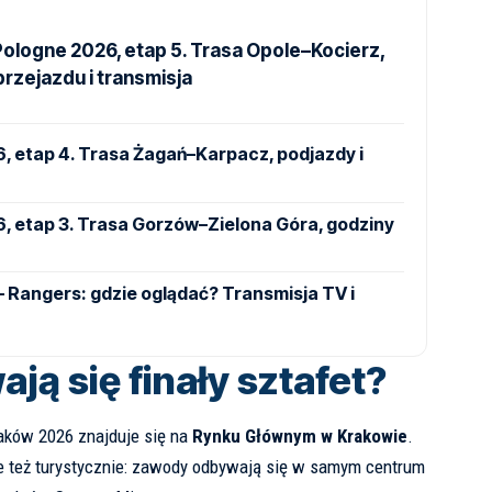
Pologne 2026, etap 5. Trasa Opole–Kocierz,
rzejazdu i transmisja
, etap 4. Trasa Żagań–Karpacz, podjazdy i
, etap 3. Trasa Gorzów–Zielona Góra, godziny
 – Rangers: gdzie oglądać? Transmisja TV i
ją się finały sztafet?
aków 2026 znajduje się na
Rynku Głównym w Krakowie
.
le też turystycznie: zawody odbywają się w samym centrum