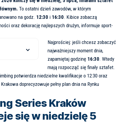
2026 kończy się w niedzielę, 5 lipca, finałami sztafet
Głównym.
To ostatni dzień zawodów, w którym
lanowano na godz.
12:30
i
16:30
. Kibice zobaczą
ywności oraz dekorację najlepszych drużyn, informuje
sport-
Najprościej: jeśli chcesz zobaczyć
najważniejszy moment dnia,
zapamiętaj godzinę
16:30
. Wtedy
mają rozpocząć się finały sztafet.
mbing potwierdza niedzielne kwalifikacje o 12:30 oraz
am Krakowa doprecyzowuje pełny plan dnia na Rynku
ing Series Kraków
je się w niedzielę 5