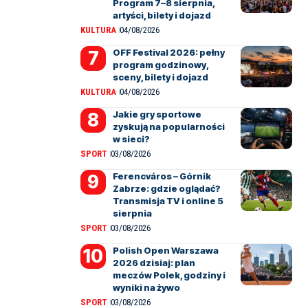
Program 7–8 sierpnia,
artyści, bilety i dojazd
KULTURA
04/08/2026
OFF Festival 2026: pełny
program godzinowy,
sceny, bilety i dojazd
KULTURA
04/08/2026
Jakie gry sportowe
zyskują na popularności
w sieci?
SPORT
03/08/2026
Ferencváros – Górnik
Zabrze: gdzie oglądać?
Transmisja TV i online 5
sierpnia
SPORT
03/08/2026
Polish Open Warszawa
2026 dzisiaj: plan
meczów Polek, godziny i
wyniki na żywo
SPORT
03/08/2026