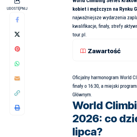
World Climbing Series Kraków 
kobiet i mężczyzn na Rynku 
UDOSTĘPNIJ
najważniejsze wydarzenia zap
kwalifikacje, finały, strefy akt
tour.pl
.
Zawartość
Oficjalny harmonogram World Cli
finały o 16:30, a miejski progr
Głównym.
World Climb
2026: co dzie
lipca?