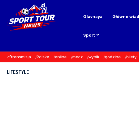
Glavnaya
Główne wia
Sport
transmisja
Polska
online
mecz
wynik
godzina
bilety
LIFESTYLE