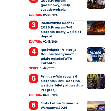
2026. Program
godzinowy, bilety i
zasady wejścia
KULTURA
05/08/2026
Rockowizna Gdańsk
2026. Program 7–8
sierpnia, bilety, wejście i
dojazd
KULTURA
05/08/2026
Iga Świątek – Viktorija
Golubic: kiedy mecz i
gdzie oglądać WTA
Toronto?
SPORT
05/08/2026
Primus w Warszawie 6
sierpnia 2026. Godzina,
wejście, bilety i dojazd do
Progresji
KULTURA
04/08/2026
Erste Letnie Brzmienia
Warszawa 2026.