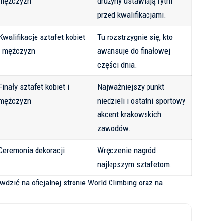
mężczyzn
drużyny ustawiają rytm
przed kwalifikacjami.
Kwalifikacje sztafet kobiet
Tu rozstrzygnie się, kto
i mężczyzn
awansuje do finałowej
części dnia.
Finały sztafet kobiet i
Najważniejszy punkt
mężczyzn
niedzieli i ostatni sportowy
akcent krakowskich
zawodów.
Ceremonia dekoracji
Wręczenie nagród
najlepszym sztafetom.
dzić na oficjalnej stronie
World Climbing
oraz na