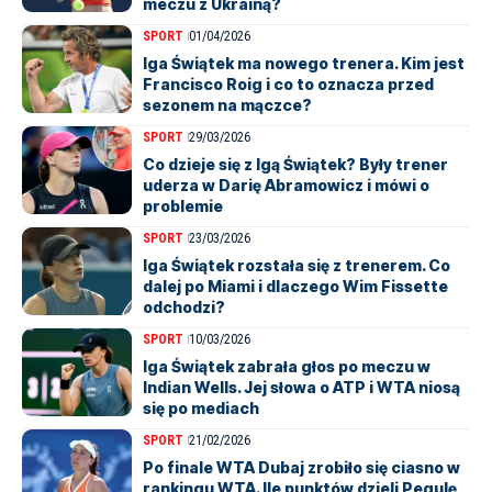
meczu z Ukrainą?
SPORT
01/04/2026
Iga Świątek ma nowego trenera. Kim jest
Francisco Roig i co to oznacza przed
sezonem na mączce?
SPORT
29/03/2026
Co dzieje się z Igą Świątek? Były trener
uderza w Darię Abramowicz i mówi o
problemie
SPORT
23/03/2026
Iga Świątek rozstała się z trenerem. Co
dalej po Miami i dlaczego Wim Fissette
odchodzi?
SPORT
10/03/2026
Iga Świątek zabrała głos po meczu w
Indian Wells. Jej słowa o ATP i WTA niosą
się po mediach
SPORT
21/02/2026
Po finale WTA Dubaj zrobiło się ciasno w
rankingu WTA. Ile punktów dzieli Pegulę