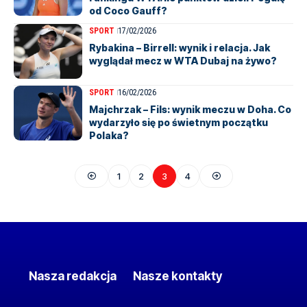
od Coco Gauff?
SPORT
17/02/2026
Rybakina – Birrell: wynik i relacja. Jak
wyglądał mecz w WTA Dubaj na żywo?
SPORT
16/02/2026
Majchrzak – Fils: wynik meczu w Doha. Co
wydarzyło się po świetnym początku
Polaka?
1
2
3
4
Nasza redakcja
Nasze kontakty