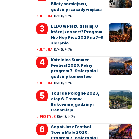
Bilety na miejscu,
godziny i zasady wejścia
KULTURA
07/08/2026
ELDO w Piszu dzisiaj. O
której koncert? Program
Hip Hop Pisz 2026 na 7–8
sierpnia
KULTURA
07/08/2026
Kotelnica Summer
Festival 2026. Pełny
program 7–9 sierpnia i
godziny koncertów
KULTURA
06/08/2026
Tour de Pologne 2026,
etap 6. Trasa w
Bukowinie, godziny i
transmisja
LIFESTYLE
06/08/2026
Sopot Jazz Festival
Scena Molo 2026.
Program 7–8 sierpnia i