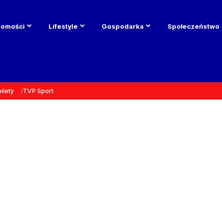
domości
Lifestyle
Gospodarka
Społeczeństwo
bilety
TVP Sport