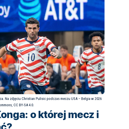
pca. Na zdjęciu Christian Pulisic podczas meczu USA – Belgia w 2026
Commons
, CC BY-SA 4.0.
Konga: o której mecz i
ać?