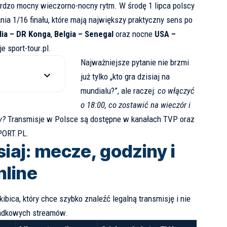
dzo mocny wieczorno-nocny rytm. W środę 1 lipca polscy
nia 1/16 finału, które mają największy praktyczny sens po
lia – DR Konga
,
Belgia – Senegal
oraz nocne
USA –
uje
sport-tour.pl
.
Najważniejsze pytanie nie brzmi
już tylko „kto gra dzisiaj na
mundialu?”, ale raczej:
co włączyć
o 18:00, co zostawić na wieczór i
y?
Transmisje w Polsce są dostępne w kanałach TVP oraz
PORT.PL
.
iaj: mecze, godziny i
nline
kibica, który chce szybko znaleźć legalną transmisję i nie
padkowych streamów.