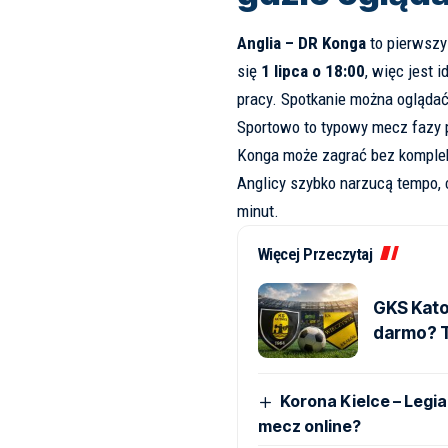
Anglia – DR Konga
to pierwszy
się
1 lipca o 18:00
, więc jest 
pracy. Spotkanie można ogląda
Sportowo to typowy mecz fazy p
Konga może zagrać bez kompleks
Anglicy szybko narzucą tempo, 
minut.
Więcej Przeczytaj
GKS Kato
darmo? T
Korona Kielce – Legia
mecz online?