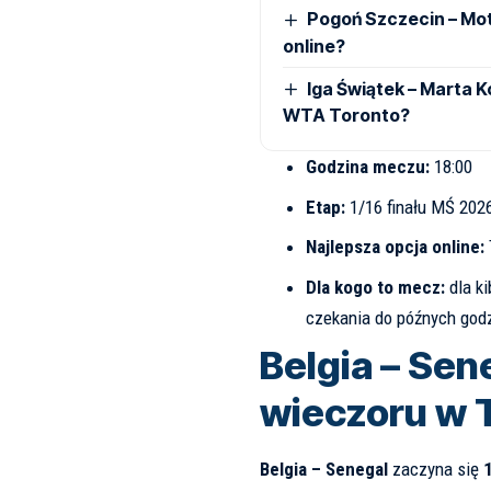
Pogoń Szczecin – Moto
online?
Iga Świątek – Marta Ko
WTA Toronto?
Godzina meczu:
18:00
Etap:
1/16 finału MŚ 202
Najlepsza opcja online:
Dla kogo to mecz:
dla k
czekania do późnych god
Belgia – Sen
wieczoru w 
Belgia – Senegal
zaczyna się
1