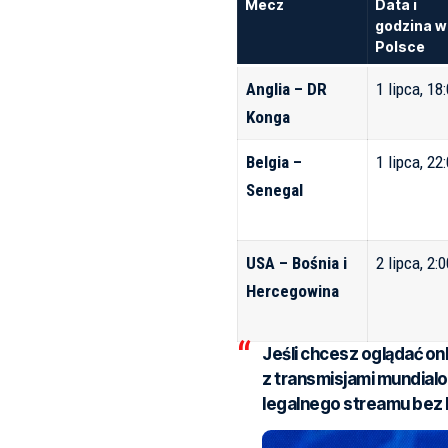
Mecz
Data i
godzina w
Polsce
Anglia – DR
1 lipca, 18
Konga
Belgia –
1 lipca, 22
Senegal
USA – Bośnia i
2 lipca, 2:
Hercegowina
Jeśli chcesz oglądać onl
z transmisjami mundial
legalnego streamu bez