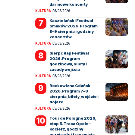
darmowe koncerty
KULTURA
06/08/2026
Kasztelański Festiwal
Smaków 2026. Program
8–9 sierpnia i godziny
koncertów
KULTURA
05/08/2026
Sierpc Rap Festiwal
2026. Program
godzinowy, bilety i
zasady wejścia
KULTURA
05/08/2026
Rockowizna Gdańsk
2026. Program 7–8
sierpnia, bilety, wejście i
dojazd
KULTURA
05/08/2026
Tour de Pologne 2026,
etap 5. Trasa Opole–
Kocierz, godziny
przejazdu i transmisja