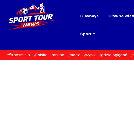
Glavnaya
Główne wia
Sport
transmisja
Polska
online
mecz
wynik
gdzie oglądać