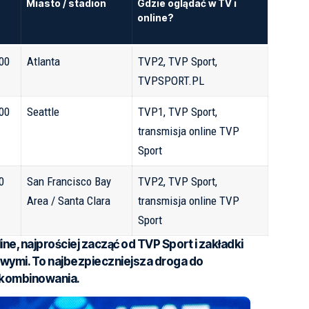
Miasto / stadion
Gdzie oglądać w TV i
online?
:00
Atlanta
TVP2, TVP Sport,
TVPSPORT.PL
:00
Seattle
TVP1, TVP Sport,
transmisja online TVP
Sport
00
San Francisco Bay
TVP2, TVP Sport,
Area / Santa Clara
transmisja online TVP
Sport
ine, najprościej zacząć od TVP Sport i zakładki
owymi. To najbezpieczniejsza droga do
 kombinowania.