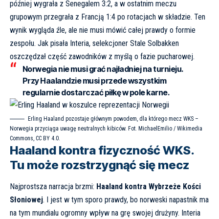
później wygrała z Senegalem 3:2, a w ostatnim meczu
grupowym przegrała z Francją 1:4 po rotacjach w składzie. Ten
wynik wygląda źle, ale nie musi mówić całej prawdy o formie
zespołu. Jak pisała
Interia
, selekcjoner Stale Solbakken
oszczędzał część zawodników z myślą o fazie pucharowej.
Norwegia nie musi grać najładniej na turnieju.
Przy Haalandzie musi przede wszystkim
regularnie dostarczać piłkę w pole karne.
Erling Haaland pozostaje głównym powodem, dla którego mecz WKS –
Norwegia przyciąga uwagę neutralnych kibiców. Fot. MichaelEmilio / Wikimedia
Commons, CC BY 4.0.
Haaland kontra fizyczność WKS.
Tu może rozstrzygnąć się mecz
Najprostsza narracja brzmi:
Haaland kontra Wybrzeże Kości
Słoniowej
. I jest w tym sporo prawdy, bo norweski napastnik ma
na tym mundialu ogromny wpływ na grę swojej drużyny. Interia