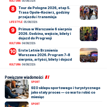
KULTURA
05/08/2026
Tour de Pologne 2026, etap 5.
Trasa Opole–Kocierz, godziny
przejazdu i transmisja
LIFESTYLE
05/08/2026
Primus w Warszawie 6 sierpnia
2026. Godzina, wejście, bilety i
dojazd do Progresji
KULTURA
04/08/2026
Erste Letnie Brzmienia
Warszawa 2026. Program 7–8
sierpnia, artyści, bilety i dojazd
KULTURA
04/08/2026
Powiązane wiadomości
SPORT
SEO sklepu sportowego i turystycznego
jako stały proces — co warto robić co
miesiąc
SPORT