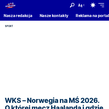
Aą
Nasza redakcja
Nasze kontakty
Reklama na porta
SPORT
WKS – Norwegia na MŚ 2026.
O której mecz Haalanda i gdzie