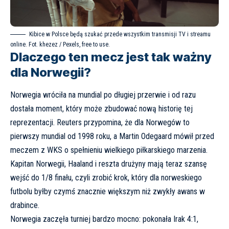
Kibice w Polsce będą szukać przede wszystkim transmisji TV i streamu
online. Fot. khezez / Pexels, free to use.
Dlaczego ten mecz jest tak ważny
dla Norwegii?
Norwegia wróciła na mundial po długiej przerwie i od razu
dostała moment, który może zbudować nową historię tej
reprezentacji. Reuters przypomina, że dla Norwegów to
pierwszy mundial od 1998 roku, a Martin Odegaard mówił przed
meczem z WKS o spełnieniu wielkiego piłkarskiego marzenia.
Kapitan Norwegii, Haaland i reszta drużyny mają teraz szansę
wejść do 1/8 finału, czyli zrobić krok, który dla norweskiego
futbolu byłby czymś znacznie większym niż zwykły awans w
drabince.
Norwegia zaczęła turniej bardzo mocno: pokonała Irak 4:1,