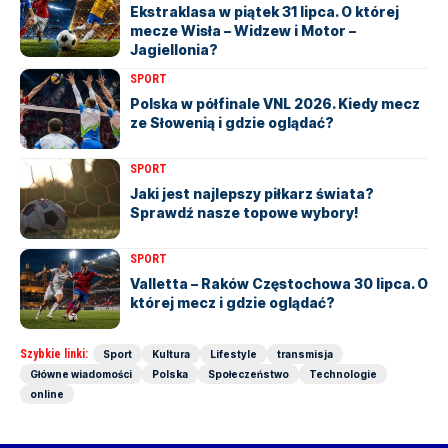
Ekstraklasa w piątek 31 lipca. O której
mecze Wisła – Widzew i Motor –
Jagiellonia?
SPORT
Polska w półfinale VNL 2026. Kiedy mecz
ze Słowenią i gdzie oglądać?
SPORT
Jaki jest najlepszy piłkarz świata?
Sprawdź nasze topowe wybory!
SPORT
Valletta – Raków Częstochowa 30 lipca. O
której mecz i gdzie oglądać?
Szybkie linki:
Sport
Kultura
Lifestyle
transmisja
Główne wiadomości
Polska
Społeczeństwo
Technologie
online