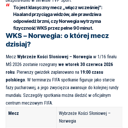
bezpośrednio w serwisie
TVP Sport
.
To jest klasyczny mecz „włącz wcześniej”:
Haaland przyciąga widzów, ale prawdziwa
odpowiedź brzmi, czy Norwegia wytrzyma
fizyczność WKS przez pełne 90 minut.
WKS – Norwegia: o której mecz
dzisiaj?
Mecz
Wybrzeże Kości Słoniowej – Norwegia
w 1/16 finału
MŚ 2026 zostanie rozegrany
we wtorek 30 czerwca 2026
roku
. Pierwszy gwizdek zaplanowano na
19:00 czasu
polskiego
. W terminarzu FIFA spotkanie figuruje jako starcie
fazy pucharowej, a jego zwycięzca awansuje do kolejnej rundy
mundialu. Szczegóły spotkania można śledzić w oficjalnym
centrum meczowym
FIFA
.
Mecz
Wybrzeże Kości Słoniowej –
Norwegia