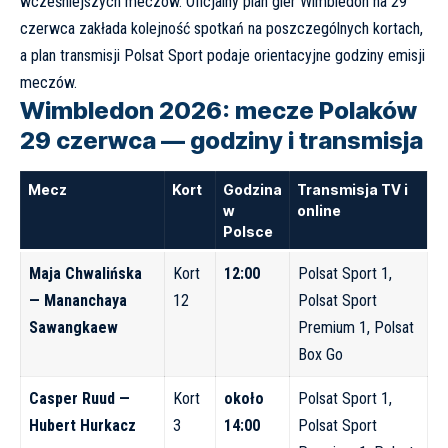
wcześniejszych meczów. Oficjalny
plan gier Wimbledon na 29
czerwca
zakłada kolejność spotkań na poszczególnych kortach,
a
plan transmisji Polsat Sport
podaje orientacyjne godziny emisji
meczów.
Wimbledon 2026: mecze Polaków
29 czerwca — godziny i transmisja
Mecz
Kort
Godzina
Transmisja TV i
w
online
Polsce
Maja Chwalińska
Kort
12:00
Polsat Sport 1,
— Mananchaya
12
Polsat Sport
Sawangkaew
Premium 1, Polsat
Box Go
Casper Ruud —
Kort
około
Polsat Sport 1,
Hubert Hurkacz
3
14:00
Polsat Sport