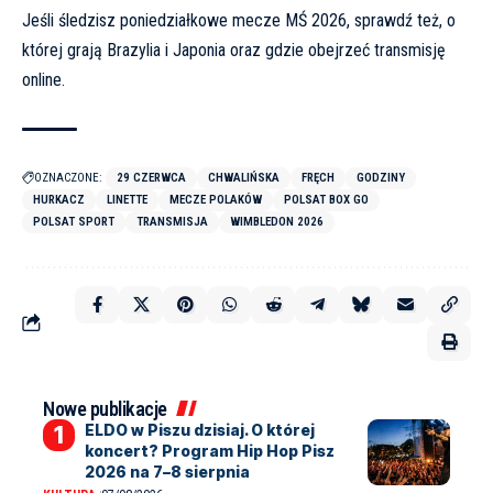
Jeśli śledzisz poniedziałkowe mecze MŚ 2026, sprawdź też,
o
której grają Brazylia i Japonia oraz gdzie obejrzeć transmisję
online
.
OZNACZONE:
29 CZERWCA
CHWALIŃSKA
FRĘCH
GODZINY
HURKACZ
LINETTE
MECZE POLAKÓW
POLSAT BOX GO
POLSAT SPORT
TRANSMISJA
WIMBLEDON 2026
Nowe publikacje
ELDO w Piszu dzisiaj. O której
koncert? Program Hip Hop Pisz
2026 na 7–8 sierpnia