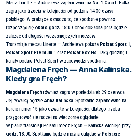
Mecz Linette — Andriejewa zaplanowano na
No. 1 Court
. Polka
zagra jako trzecia w kolejności od godziny 14:00 czasu
polskiego. W praktyce oznacza to, że spotkanie powinno
rozpocząć się
około godz. 18:00
, choć dokładna pora będzie
zależeć od długości wcześniejszych meczów.
Transmisję meczu Linette — Andriejewa pokażą
Polsat Sport 1
,
Polsat Sport Premium 1
oraz
Polsat Box Go
. Taką godzinę i
kanały podaje
Polsat Sport w zapowiedzi spotkania
.
Magdalena Fręch — Anna Kalinska.
Kiedy gra Fręch?
Magdalena Fręch
również zagra w poniedziałek 29 czerwca.
Jej rywalką będzie
Anna Kalinska
. Spotkanie zaplanowano na
korcie numer 15 jako czwarte w kolejności, dlatego trzeba
przygotować się raczej na wieczorne oglądanie.
W planie transmisji Polsatu mecz Fręch — Kalinska widnieje przy
godz. 18:00
. Spotkanie będzie można oglądać w
Polsacie