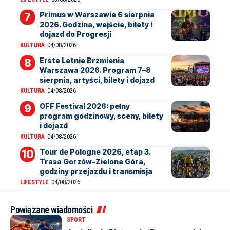
Primus w Warszawie 6 sierpnia
2026. Godzina, wejście, bilety i
dojazd do Progresji
KULTURA
04/08/2026
Erste Letnie Brzmienia
Warszawa 2026. Program 7–8
sierpnia, artyści, bilety i dojazd
KULTURA
04/08/2026
OFF Festival 2026: pełny
program godzinowy, sceny, bilety
i dojazd
KULTURA
04/08/2026
Tour de Pologne 2026, etap 3.
Trasa Gorzów–Zielona Góra,
godziny przejazdu i transmisja
LIFESTYLE
04/08/2026
Powiązane wiadomości
SPORT