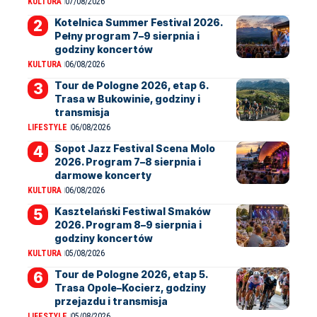
KULTURA
07/08/2026
Kotelnica Summer Festival 2026.
Pełny program 7–9 sierpnia i
godziny koncertów
KULTURA
06/08/2026
Tour de Pologne 2026, etap 6.
Trasa w Bukowinie, godziny i
transmisja
LIFESTYLE
06/08/2026
Sopot Jazz Festival Scena Molo
2026. Program 7–8 sierpnia i
darmowe koncerty
KULTURA
06/08/2026
Kasztelański Festiwal Smaków
2026. Program 8–9 sierpnia i
godziny koncertów
KULTURA
05/08/2026
Tour de Pologne 2026, etap 5.
Trasa Opole–Kocierz, godziny
przejazdu i transmisja
LIFESTYLE
05/08/2026