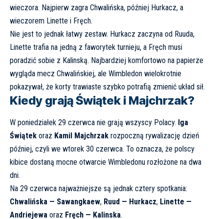
wieczora. Najpierw zagra Chwalińska, później Hurkacz, a
wieczorem Linette i Fręch.
Nie jest to jednak łatwy zestaw. Hurkacz zaczyna od Ruuda,
Linette trafia na jedną z faworytek turnieju, a Fręch musi
poradzić sobie z Kalinską. Najbardziej komfortowo na papierze
wygląda mecz Chwalińskiej, ale Wimbledon wielokrotnie
pokazywał, że korty trawiaste szybko potrafią zmienić układ sił.
Kiedy grają Świątek i Majchrzak?
W poniedziałek 29 czerwca nie grają wszyscy Polacy.
Iga
Świątek
oraz
Kamil Majchrzak
rozpoczną rywalizację dzień
później, czyli we wtorek 30 czerwca. To oznacza, że polscy
kibice dostaną mocne otwarcie Wimbledonu rozłożone na dwa
dni.
Na 29 czerwca najważniejsze są jednak cztery spotkania:
Chwalińska — Sawangkaew
,
Ruud — Hurkacz
,
Linette —
Andriejewa
oraz
Fręch — Kalinska
.