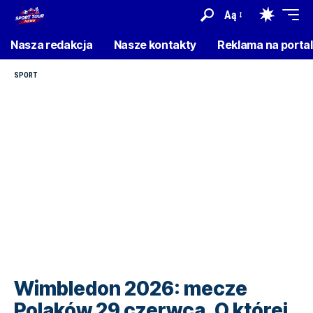
Aą
Nasza redakcja
Nasze kontakty
Reklama na porta
SPORT
Wimbledon 2026: mecze
Polaków 29 czerwca. O której