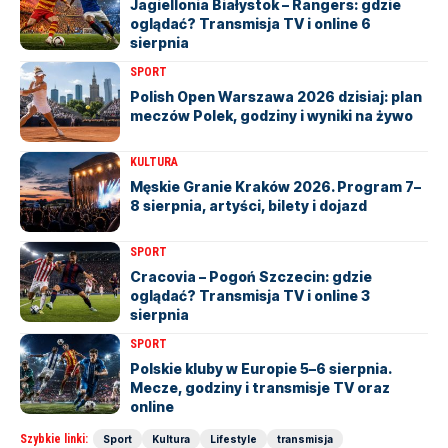
Jagiellonia Białystok – Rangers: gdzie
oglądać? Transmisja TV i online 6
sierpnia
SPORT
Polish Open Warszawa 2026 dzisiaj: plan
meczów Polek, godziny i wyniki na żywo
KULTURA
Męskie Granie Kraków 2026. Program 7–
8 sierpnia, artyści, bilety i dojazd
SPORT
Cracovia – Pogoń Szczecin: gdzie
oglądać? Transmisja TV i online 3
sierpnia
SPORT
Polskie kluby w Europie 5–6 sierpnia.
Mecze, godziny i transmisje TV oraz
online
Szybkie linki:
Sport
Kultura
Lifestyle
transmisja