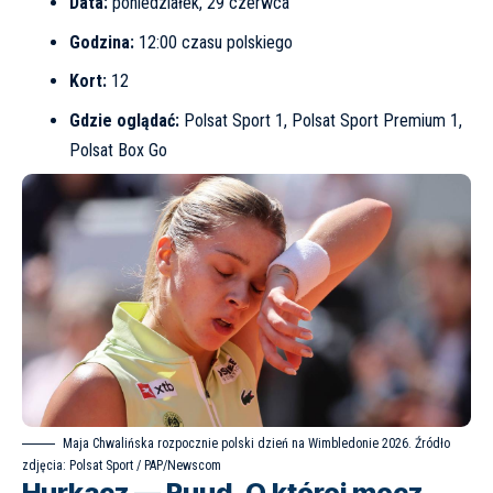
Data:
poniedziałek, 29 czerwca
Godzina:
12:00 czasu polskiego
Kort:
12
Gdzie oglądać:
Polsat Sport 1, Polsat Sport Premium 1,
Polsat Box Go
Maja Chwalińska rozpocznie polski dzień na Wimbledonie 2026. Źródło
zdjęcia: Polsat Sport / PAP/Newscom
Hurkacz — Ruud. O której mecz