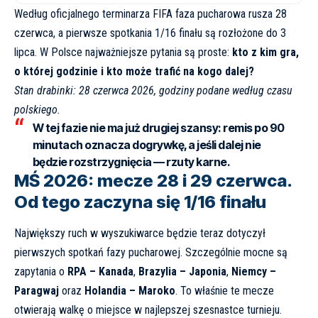
Według
oficjalnego terminarza FIFA
faza pucharowa rusza 28
czerwca, a pierwsze spotkania 1/16 finału są rozłożone do 3
lipca. W Polsce najważniejsze pytania są proste:
kto z kim gra,
o której godzinie i kto może trafić na kogo dalej?
Stan drabinki: 28 czerwca 2026, godziny podane według czasu
polskiego.
W tej fazie nie ma już drugiej szansy: remis po 90
minutach oznacza dogrywkę, a jeśli dalej nie
będzie rozstrzygnięcia — rzuty karne.
MŚ 2026: mecze 28 i 29 czerwca.
Od tego zaczyna się 1/16 finału
Największy ruch w wyszukiwarce będzie teraz dotyczył
pierwszych spotkań fazy pucharowej. Szczególnie mocne są
zapytania o
RPA – Kanada
,
Brazylia – Japonia
,
Niemcy –
Paragwaj
oraz
Holandia – Maroko
. To właśnie te mecze
otwierają walkę o miejsce w najlepszej szesnastce turnieju.