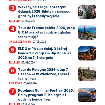
SPOŁECZEŃSTWO
07/08/2026
Wakacyjne Targi Fantastyki
Gdańsk 2026. Bilety na miejscu,
godziny i zasady wejścia
KULTURA
07/08/2026
Tour de France kobiet 2026, etap
8. O której start i gdzie oglądać
transmisję?
SPOŁECZEŃSTWO
07/08/2026
ELDO w Piszu dzisiaj. O której
koncert? Program Hip Hop Pisz
2026 na 7–8 sierpnia
KULTURA
07/08/2026
Tour de Pologne 2026, etap 7.
Czasówka w Wieliczce, trasa i
transmisja
LIFESTYLE
06/08/2026
Kotelnica Summer Festival 2026.
Pełny program 7–9 sierpnia i
godziny koncertów
KULTURA
06/08/2026