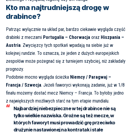
Kto ma najtrudniejszą drogę w
drabince?
Patrząc wyłącznie na układ par, bardzo ciekawie wygląda część
drabinki z meczami
Portugalia – Chorwacja
oraz
Hiszpania –
Austria
. Zwycięzcy tych spotkań wpadają na siebie już w
kolejnej rundzie. To oznacza, że jeden z dużych europejskich
zespołów może pożegnać się z turniejem szybciej, niż zakładały
prognozy.
Podobnie mocno wygląda ścieżka
Niemcy / Paragwaj –
Francja / Szwecja
. Jeżeli faworyci wykonają zadanie, już w 1/8
finału możemy dostać mecz Niemcy – Francja. To byłoby jedno
z największych możliwych starć na tym etapie mundialu.
Najbardziej niebezpieczne w tej drabince nie są
tylko wielkie nazwiska. Groźne są też mecze, w
których faworyt musi prowadzić grę przeciwko
drużynie nastawionej na kontratak i stałe