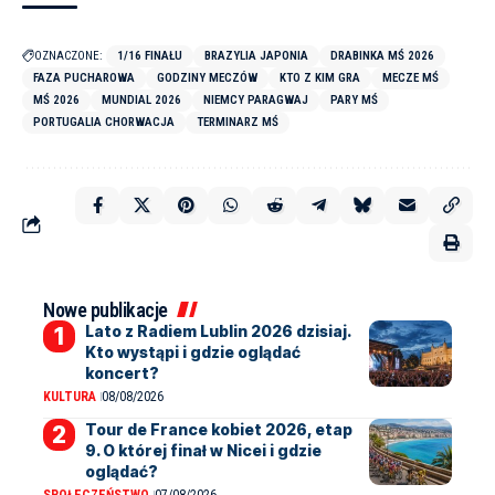
OZNACZONE:
1/16 FINAŁU
BRAZYLIA JAPONIA
DRABINKA MŚ 2026
FAZA PUCHAROWA
GODZINY MECZÓW
KTO Z KIM GRA
MECZE MŚ
MŚ 2026
MUNDIAL 2026
NIEMCY PARAGWAJ
PARY MŚ
PORTUGALIA CHORWACJA
TERMINARZ MŚ
Nowe publikacje
Lato z Radiem Lublin 2026 dzisiaj.
Kto wystąpi i gdzie oglądać
koncert?
KULTURA
08/08/2026
Tour de France kobiet 2026, etap
9. O której finał w Nicei i gdzie
oglądać?