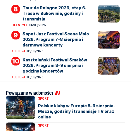
Tour de Pologne 2026, etap 6.
Trasa w Bukowinie, godziny i
transmisja
LIFESTYLE
06/08/2026
Sopot Jazz Festival Scena Molo
2026. Program 7–8 sierpnia i
darmowe koncerty
KULTURA
06/08/2026
Kasztelański Festiwal Smaków
2026. Program 8–9 sierpnia i
godziny koncertów
KULTURA
05/08/2026
Powiązane wiadomości
SPORT
Polskie kluby w Europie 5–6 sierpnia.
Mecze, godziny i transmisje TV oraz
online
SPORT