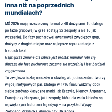
inna niż na poprzednich
mundialach?
MŚ 2026 mają rozszerzony format z 48 drużynami. To dlatego
po fazie grupowej w grze zostają 32 zespoły, a nie 16 jak
wcześniej. Do fazy pucharowej awansowali zwycięzcy grup,
drużyny z drugich miejsc oraz najlepsze reprezentacje z
trzecich lokat.
Największa zmiana dla kibica jest prosta: mundial robi się
dłuższy, ale faza pucharowa zaczyna się wcześniej i jest bardziej
zagęszczona.
To zwiększa liczbę meczów o stawkę, ale jednocześnie tworzy
więcej nietypowych par. Dlatego w 1/16 finału widzimy obok
siebie zarówno klasyczne marki, jak Brazylia, Niemcy, Argentyna,
Francja czy Hiszpania, jak i zespoły, które dla wielu kibiców są
największymi historiami tej edycji — na przykład Wyspy
Zielonego Przylądka, Algierię czy DR Konga.