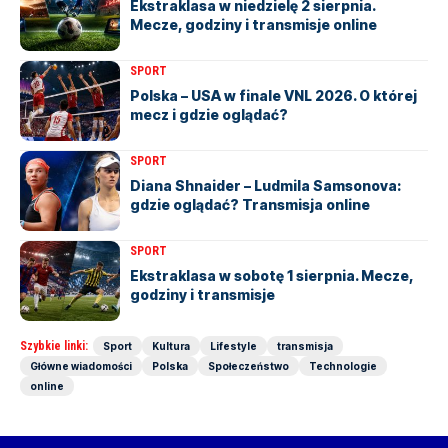
Ekstraklasa w niedzielę 2 sierpnia.
Mecze, godziny i transmisje online
SPORT
Polska – USA w finale VNL 2026. O której
mecz i gdzie oglądać?
SPORT
Diana Shnaider – Ludmila Samsonova:
gdzie oglądać? Transmisja online
SPORT
Ekstraklasa w sobotę 1 sierpnia. Mecze,
godziny i transmisje
Szybkie linki:
Sport
Kultura
Lifestyle
transmisja
Główne wiadomości
Polska
Społeczeństwo
Technologie
online