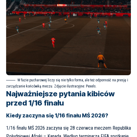
W fazie pucharowej liczy się nie tylko forma, ale też odporność na presję i
zarządzanie końcówką meczu. Zdjęcie ilustracyjne: Pexels.
Najważniejsze pytania kibiców
przed 1/16 finału
Kiedy zaczyna się 1/16 finału MŚ 2026?
1/16 finału MŚ 2026 zaczyna się 28 czerwca meczem Republika
Południowej Afryki – Kanada. Według terminarza FIFA spotkanie