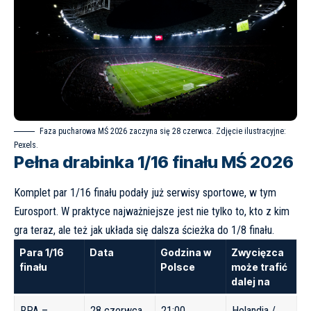
Faza pucharowa MŚ 2026 zaczyna się 28 czerwca. Zdjęcie ilustracyjne:
Pexels.
Pełna drabinka 1/16 finału MŚ 2026
Komplet par 1/16 finału podały już serwisy sportowe, w tym
Eurosport
. W praktyce najważniejsze jest nie tylko to, kto z kim
gra teraz, ale też jak układa się dalsza ścieżka do 1/8 finału.
Para 1/16
Data
Godzina w
Zwycięzca
finału
Polsce
może trafić
dalej na
RPA –
28 czerwca
21:00
Holandia /