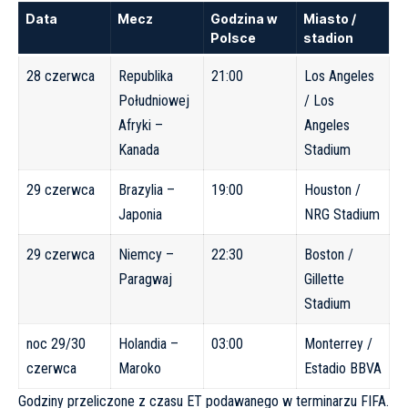
Data
Mecz
Godzina w
Miasto /
Polsce
stadion
28 czerwca
Republika
21:00
Los Angeles
Południowej
/ Los
Afryki –
Angeles
Kanada
Stadium
29 czerwca
Brazylia –
19:00
Houston /
Japonia
NRG Stadium
29 czerwca
Niemcy –
22:30
Boston /
Paragwaj
Gillette
Stadium
noc 29/30
Holandia –
03:00
Monterrey /
czerwca
Maroko
Estadio BBVA
Godziny przeliczone z czasu ET podawanego w terminarzu FIFA.