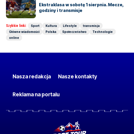
Ekstraklasa w sobotę 1 sierpnia. Mecze,
godziny i transmisje
Szybkie linki:
Sport
Kultura
Lifestyle
transmisja
Główne wiadomości
Polska
Społeczeństwo
Technologie
online
Nasza redakcja
Nasze kontakty
Reklama na portalu