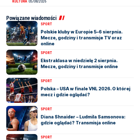
KULTURA
05/08/2026
Powiązane wiadomości
SPORT
Polskie kluby w Europie 5–6 sierpnia.
Mecze, godziny i transmisje TV oraz
online
SPORT
Ekstraklasa w niedzielę 2 sierpnia.
Mecze, godziny i transmisje online
SPORT
Polska – USA w finale VNL 2026. O której
mecz i gdzie oglądać?
SPORT
Diana Shnaider – Ludmila Samsonova:
gdzie oglądać? Transmisja online
SPORT