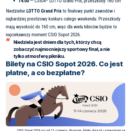
14:00
— CSIO4* LOTTO Grand Prix, przeszkody 160 cm
Niedzielne
LOTTO Grand Prix
to finałowy punkt zawodów i
najbardziej prestiżowy konkurs całego weekendu. Przeszkody
mają wysokość do 160 cm, więc dla wielu kibiców będzie to
najciekawszy moment CSIO Sopot 2026.
Niedziela jest dniem dla tych, którzy chcą
zobaczyć najmocniejszy sportowy finał, a nie
tylko atmosferę pikniku.
Bilety na CSIO Sopot 2026. Co jest
płatne, a co bezpłatne?
CSIO Sopot 2026 już od 11 czerwca. Program, bilety, dojazd i najważniejsze