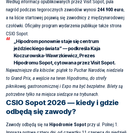
Według informacji opublikowanych przez
Visit Sopot
, pula
nagród podczas tegorocznych zawodów wynosi
244 900 euro
,
a na liście startowej pojawią się zawodnicy z międzynarodowej
czołówki. Oficjalny program wydarzenia publikuje także strona
CSIO Sopot
.
„Hipodrom ponownie staje się centrum
jeździeckiego świata” — podkreśla Kaja
Koczurowska-Wawrzkiewicz, Prezes
Hipodromu Sopot, cytowana przez Visit Sopot.
Najważniejsze dla kibiców: piątek to Puchar Narodów, niedziela
to Grand Prix, a wejście na teren Hipodromu, do strefy
piknikowej, gastronomicznej i Expo ma być bezpłatne. Bilety są
potrzebne tylko na miejsca siedzące na trybunach.
CSIO Sopot 2026 — kiedy i gdzie
odbędą się zawody?
Zawody odbędą się na
Hipodromie Sopot
przy ul. Polnej 1.
Impreza potrwa cztery dni: od czwartku 11 czerwca do niedzieli