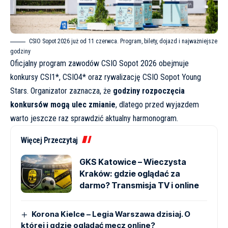
CSIO Sopot 2026 już od 11 czerwca. Program, bilety, dojazd i najważniejsze
godziny
Oficjalny
program zawodów CSIO Sopot 2026
obejmuje
konkursy CSI1*, CSIO4* oraz rywalizację CSIO Sopot Young
Stars. Organizator zaznacza, że
godziny rozpoczęcia
konkursów mogą ulec zmianie
, dlatego przed wyjazdem
warto jeszcze raz sprawdzić aktualny harmonogram.
Więcej Przeczytaj
GKS Katowice – Wieczysta
Kraków: gdzie oglądać za
darmo? Transmisja TV i online
Korona Kielce – Legia Warszawa dzisiaj. O
której i gdzie oglądać mecz online?