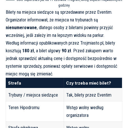
godziny
Bilety na miejsca siedzące są sprzedawane przez
Eventim
.
Organizator informował, że miejsca na trybunach są
nienumerowane
, dlatego osoby z biletami powinny przyjść
wcześniej, jeśli zależy im na lepszym widoku na parkur.
Według informacji opublikowanych przez
Trojmiasto.pl
, bilety
kosztują
180 zł
, a bilet ulgowy
90 zł
. Przed zakupem warto
jednak sprawdzić aktualną cenę i dostępność bezpośrednio w
systemie sprzedaży, ponieważ opłaty serwisowe i dostępność
miejsc mogą się zmieniać.
Strefa
Czy trzeba mieć bilet?
Trybuny / miejsca siedzące
Tak, bilety przez Eventim
Teren Hipodromu
Wstęp wolny według
organizatora
Strefa piknikowa
Wstęp wolny