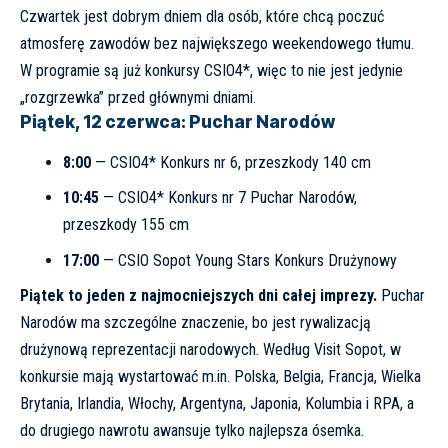
Czwartek jest dobrym dniem dla osób, które chcą poczuć
atmosferę zawodów bez największego weekendowego tłumu.
W programie są już konkursy CSIO4*, więc to nie jest jedynie
„rozgrzewka” przed głównymi dniami.
Piątek, 12 czerwca: Puchar Narodów
8:00
— CSIO4* Konkurs nr 6, przeszkody 140 cm
10:45
— CSIO4* Konkurs nr 7 Puchar Narodów,
przeszkody 155 cm
17:00
— CSIO Sopot Young Stars Konkurs Drużynowy
Piątek to jeden z najmocniejszych dni całej imprezy.
Puchar
Narodów ma szczególne znaczenie, bo jest rywalizacją
drużynową reprezentacji narodowych. Według
Visit Sopot
, w
konkursie mają wystartować m.in. Polska, Belgia, Francja, Wielka
Brytania, Irlandia, Włochy, Argentyna, Japonia, Kolumbia i RPA, a
do drugiego nawrotu awansuje tylko najlepsza ósemka.