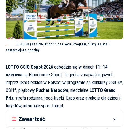
CSIO Sopot 2026 już od 11 czerwca. Program, bilety, dojazd i
najważniejsze godziny
LOTTO CSIO Sopot 2026
odbędzie się w dniach
11–14
czerwca
na Hipodromie Sopot. To jedna z najważniejszych
imprez jeździeckich w Polsce: w programie są konkursy CSIO4*,
CSI1*, piątkowy
Puchar Narodów
, niedzielne
LOTTO Grand
Prix
, strefa rodzinna, food trucki, Expo oraz atrakcje dla dzieci i
turystów, informale
sport-tour.pl
.
Zawartość