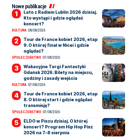
Nowe publikacje
Lato z Radiem Lublin 2026 dzisiaj.
Kto wystąpi i gdzie oglądać
koncert?
KULTURA
08/08/2026
Tour de France kobiet 2026, etap
9. O której finał w Nicei i gdzie
oglądać?
SPOŁECZEŃSTWO
07/08/2026
Wakacyjne Targi Fantastyki
Gdańsk 2026. Bilety na miejscu,
godziny i zasady wejścia
KULTURA
07/08/2026
Tour de France kobiet 2026, etap
8. O której start i gdzie oglądać
transmisję?
SPOŁECZEŃSTWO
07/08/2026
ELDO w Piszu dzisiaj. O której
koncert? Program Hip Hop Pisz
2026 na 7–8 sierpnia