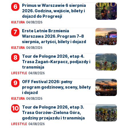
Primus w Warszawie 6 sierpnia
2026. Godzina, wejście, bilety i
dojazd do Progresji
KULTURA
04/08/2026
Erste Letnie Brzmienia
Warszawa 2026. Program 7–8
sierpnia, artyści, bilety i dojazd
KULTURA
04/08/2026
Tour de Pologne 2026, etap 4.
Trasa Żagań–Karpacz, podjazdy i
transmisja
LIFESTYLE
04/08/2026
OFF Festival 2026: pełny
program godzinowy, sceny, bilety
i dojazd
KULTURA
04/08/2026
Tour de Pologne 2026, etap 3.
Trasa Gorzów–Zielona Góra,
godziny przejazdu i transmisja
LIFESTYLE
04/08/2026