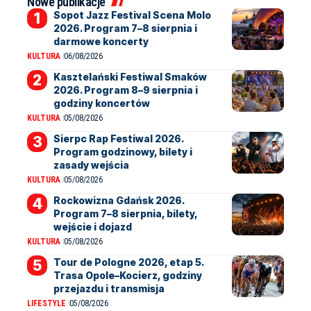
Nowe publikacje
Sopot Jazz Festival Scena Molo
2026. Program 7–8 sierpnia i
darmowe koncerty
KULTURA
06/08/2026
Kasztelański Festiwal Smaków
2026. Program 8–9 sierpnia i
godziny koncertów
KULTURA
05/08/2026
Sierpc Rap Festiwal 2026.
Program godzinowy, bilety i
zasady wejścia
KULTURA
05/08/2026
Rockowizna Gdańsk 2026.
Program 7–8 sierpnia, bilety,
wejście i dojazd
KULTURA
05/08/2026
Tour de Pologne 2026, etap 5.
Trasa Opole–Kocierz, godziny
przejazdu i transmisja
LIFESTYLE
05/08/2026