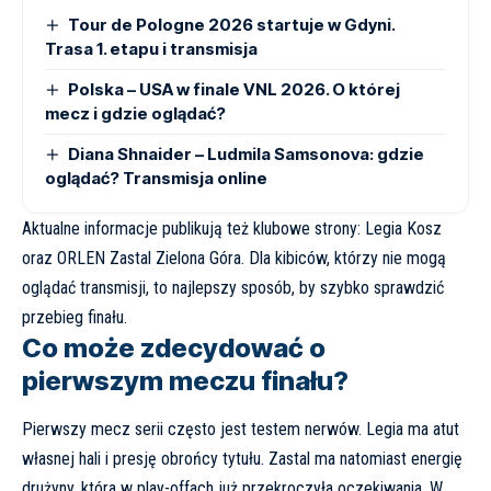
Tour de Pologne 2026 startuje w Gdyni.
Trasa 1. etapu i transmisja
Polska – USA w finale VNL 2026. O której
mecz i gdzie oglądać?
Diana Shnaider – Ludmila Samsonova: gdzie
oglądać? Transmisja online
Aktualne informacje publikują też klubowe strony:
Legia Kosz
oraz
ORLEN Zastal Zielona Góra
. Dla kibiców, którzy nie mogą
oglądać transmisji, to najlepszy sposób, by szybko sprawdzić
przebieg finału.
Co może zdecydować o
pierwszym meczu finału?
Pierwszy mecz serii często jest testem nerwów. Legia ma atut
własnej hali i presję obrońcy tytułu. Zastal ma natomiast energię
drużyny, która w play-offach już przekroczyła oczekiwania. W