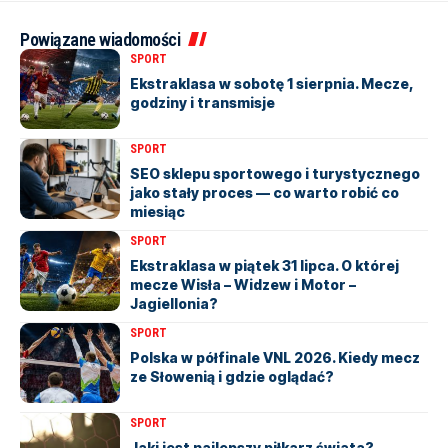
Powiązane wiadomości
SPORT
Ekstraklasa w sobotę 1 sierpnia. Mecze,
godziny i transmisje
SPORT
SEO sklepu sportowego i turystycznego
jako stały proces — co warto robić co
miesiąc
SPORT
Ekstraklasa w piątek 31 lipca. O której
mecze Wisła – Widzew i Motor –
Jagiellonia?
SPORT
Polska w półfinale VNL 2026. Kiedy mecz
ze Słowenią i gdzie oglądać?
SPORT
Jaki jest najlepszy piłkarz świata?