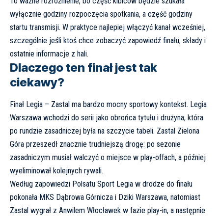
To ważne rozróżnienie, bo część kibiców będzie szukała
wyłącznie godziny rozpoczęcia spotkania, a część godziny
startu transmisji. W praktyce najlepiej włączyć kanał wcześniej,
szczególnie jeśli ktoś chce zobaczyć zapowiedź finału, składy i
ostatnie informacje z hali.
Dlaczego ten finał jest tak
ciekawy?
Finał Legia – Zastal ma bardzo mocny sportowy kontekst. Legia
Warszawa wchodzi do serii jako obrońca tytułu i drużyna, która
po rundzie zasadniczej była na szczycie tabeli. Zastal Zielona
Góra przeszedł znacznie trudniejszą drogę: po sezonie
zasadniczym musiał walczyć o miejsce w play-offach, a później
wyeliminował kolejnych rywali.
Według zapowiedzi
Polsatu Sport
Legia w drodze do finału
pokonała MKS Dąbrowa Górnicza i Dziki Warszawa, natomiast
Zastal wygrał z Anwilem Włocławek w fazie play-in, a następnie