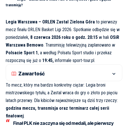
transmisję?
Legia Warszawa – ORLEN Zastal Zielona Góra
to pierwszy
mecz finału ORLEN Basket Ligi 2026. Spotkanie odbędzie się w
poniedziałek,
8 czerwca 2026 roku o godz. 20:15
w hali
OSiR
Warszawa Bemowo
. Transmisję telewizyjną zaplanowano w
Polsacie Sport 1
, a według Polsatu Sport studio i przekaz
rozpoczną się już o
19:45,
informale
sport-tour.pl
.
Zawartość
To mecz, który ma bardzo konkretny ciężar: Legia broni
mistrzowskiego tytułu, a Zastal wraca do gry o złoto po pięciu
latach przerwy. Dla kibiców najważniejsze są dziś trzy rzeczy:
godzina meczu, transmisja oraz terminarz całej serii
finałowej
.
Finał PLK nie zaczyna się od medali, ale pierwszy