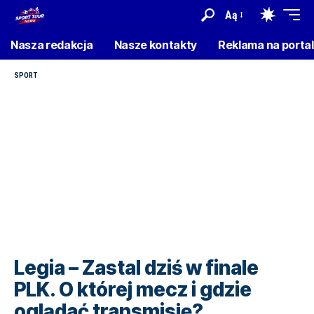
Aą
Nasza redakcja
Nasze kontakty
Reklama na porta
SPORT
Legia – Zastal dziś w finale
PLK. O której mecz i gdzie
oglądać transmisję?