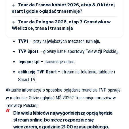
Tour de France kobiet 2026, etap 8. O której
start i gdzie oglądać transmisję?
Tour de Pologne 2026, etap 7. Czasówka w
Wieliczce, trasa i transmisja
TVP1
– przy największych meczach turnieju,
TVP Sport
– główny kanał sportowy Telewizji Polskiej,
tvpsport.pl
– transmisje online,
aplikację TVP Sport
– stream na telefonie, tablecie i
Smart TV.
Aktualne informacje o sposobie oglądania mundialu TVP opisuje
w materiale:
Gdzie oglądać MŚ 2026? Transmisje meczów w
Telewizji Polskiej
.
Dla wielu kibiców najwygodniejszą opcją będzie
stream online, bo mecz rozpocznie się
wieczorem, o godzinie 21:00 czasu polskiego.