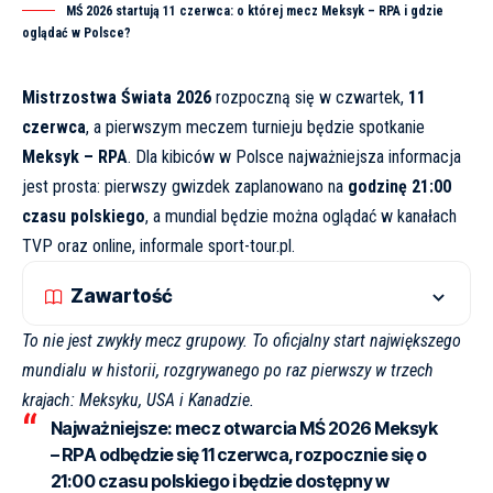
MŚ 2026 startują 11 czerwca: o której mecz Meksyk – RPA i gdzie
oglądać w Polsce?
Mistrzostwa Świata 2026
rozpoczną się w czwartek,
11
czerwca
, a pierwszym meczem turnieju będzie spotkanie
Meksyk – RPA
. Dla kibiców w Polsce najważniejsza informacja
jest prosta: pierwszy gwizdek zaplanowano na
godzinę 21:00
czasu polskiego
, a mundial będzie można oglądać w kanałach
TVP oraz online, informale
sport-tour.pl
.
Zawartość
To nie jest zwykły mecz grupowy. To oficjalny start największego
mundialu w historii, rozgrywanego po raz pierwszy w trzech
krajach: Meksyku, USA i Kanadzie.
Najważniejsze:
mecz otwarcia MŚ 2026 Meksyk
– RPA odbędzie się 11 czerwca, rozpocznie się o
21:00 czasu polskiego i będzie dostępny w