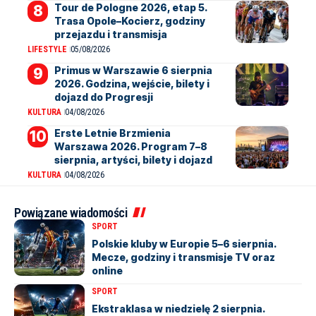
Tour de Pologne 2026, etap 5.
Trasa Opole–Kocierz, godziny
przejazdu i transmisja
LIFESTYLE
05/08/2026
Primus w Warszawie 6 sierpnia
2026. Godzina, wejście, bilety i
dojazd do Progresji
KULTURA
04/08/2026
Erste Letnie Brzmienia
Warszawa 2026. Program 7–8
sierpnia, artyści, bilety i dojazd
KULTURA
04/08/2026
Powiązane wiadomości
SPORT
Polskie kluby w Europie 5–6 sierpnia.
Mecze, godziny i transmisje TV oraz
online
SPORT
Ekstraklasa w niedzielę 2 sierpnia.