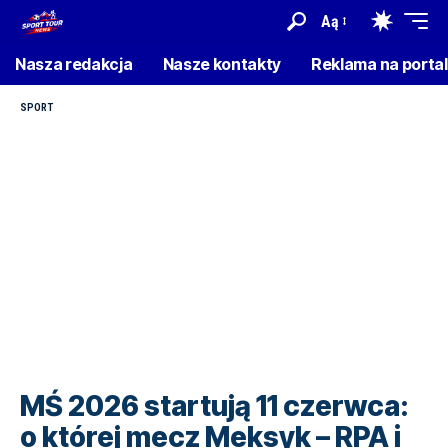
Aą
Nasza redakcja
Nasze kontakty
Reklama na porta
SPORT
MŚ 2026 startują 11 czerwca:
o której mecz Meksyk – RPA i