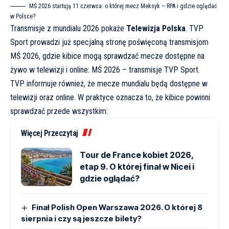
MŚ 2026 startują 11 czerwca: o której mecz Meksyk – RPA i gdzie oglądać
w Polsce?
Transmisje z mundialu 2026 pokaże
Telewizja Polska
. TVP
Sport prowadzi już specjalną stronę poświęconą transmisjom
MŚ 2026, gdzie kibice mogą sprawdzać mecze dostępne na
żywo w telewizji i online:
MŚ 2026 – transmisje TVP Sport
.
TVP informuje również, że mecze mundialu będą dostępne w
telewizji oraz online. W praktyce oznacza to, że kibice powinni
sprawdzać przede wszystkim:
Więcej Przeczytaj
Tour de France kobiet 2026,
etap 9. O której finał w Nicei i
gdzie oglądać?
Finał Polish Open Warszawa 2026. O której 8
sierpnia i czy są jeszcze bilety?