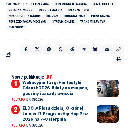
OZNACZONE:
11 CZERWCA
CEREMONIA OTWARCIA
GDZIE OGLĄDAĆ
GODZINA MECZU
MECZ OTWARCIA
MEKSYK – RPA
MEXICO CITY STADIUM
MŚ 2026
MUNDIAL 2026
PIŁKA NOŻNA
REPREZENTACJA MEKSYKU
STREAM ONLINE
TRANSMISJA TVP
TVP SPORT
Nowe publikacje
Wakacyjne Targi Fantastyki
Gdańsk 2026. Bilety na miejscu,
godziny i zasady wejścia
KULTURA
07/08/2026
ELDO w Piszu dzisiaj. O której
koncert? Program Hip Hop Pisz
2026 na 7–8 sierpnia
KULTURA
07/08/2026