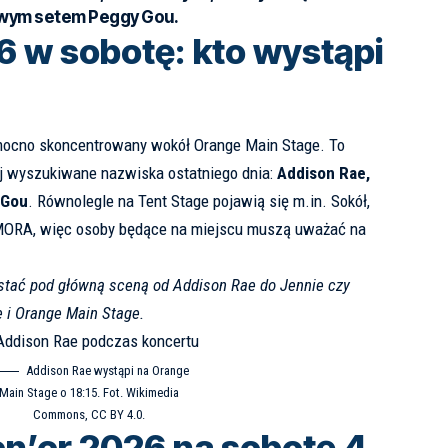
owym setem Peggy Gou.
 w sobotę: kto wystąpi
 mocno skoncentrowany wokół Orange Main Stage. To
ej wyszukiwane nazwiska ostatniego dnia:
Addison Rae,
 Gou
. Równolegle na Tent Stage pojawią się m.in. Sokół,
OMORA, więc osoby będące na miejscu muszą uważać na
stać pod główną sceną od Addison Rae do Jennie czy
 i Orange Main Stage.
Addison Rae wystąpi na Orange
Main Stage o 18:15. Fot.
Wikimedia
Commons
, CC BY 4.0.
n’er 2026 na sobotę 4