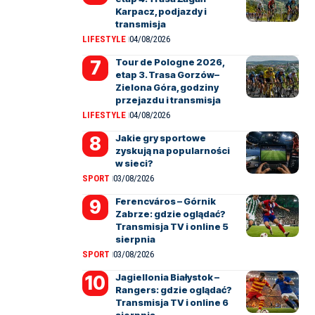
Karpacz, podjazdy i
transmisja
LIFESTYLE
04/08/2026
Tour de Pologne 2026,
etap 3. Trasa Gorzów–
Zielona Góra, godziny
przejazdu i transmisja
LIFESTYLE
04/08/2026
Jakie gry sportowe
zyskują na popularności
w sieci?
SPORT
03/08/2026
Ferencváros – Górnik
Zabrze: gdzie oglądać?
Transmisja TV i online 5
sierpnia
SPORT
03/08/2026
Jagiellonia Białystok –
Rangers: gdzie oglądać?
Transmisja TV i online 6