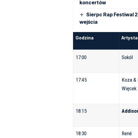
koncertów
Sierpc Rap Festiwal 
wejścia
Godzina
Artysta
17:00
Sokół
17:45
Koza &
Więcek
18:15
Addiso
18:30
René