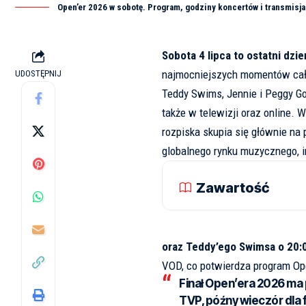
Open’er 2026 w sobotę. Program, godziny koncertów i transmisja
Sobota 4 lipca to ostatni dzi
najmocniejszych momentów całe
UDOSTĘPNIJ
Teddy Swims, Jennie i Peggy G
także w telewizji oraz online. 
rozpiska skupia się głównie na 
globalnego rynku muzycznego, 
Zawartość
oraz Teddy’ego Swimsa o 20:
VOD, co potwierdza
program Ope
Finał Open’era 2026 ma
TVP, późny wieczór dla f