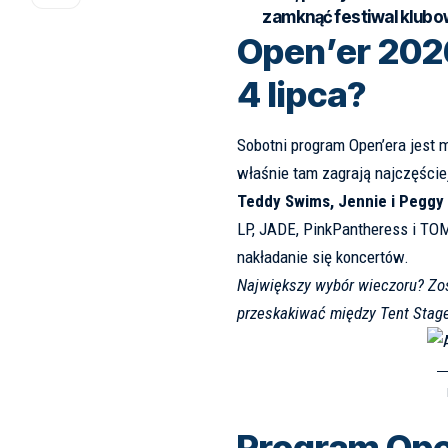
zamknąć festiwal klub
Open’er 2026
4 lipca?
Sobotni program Open’era jest
właśnie tam zagrają najczęści
Teddy Swims, Jennie i Peggy
LP, JADE, PinkPantheress i T
nakładanie się koncertów.
Największy wybór wieczoru? Zo
przeskakiwać między Tent Stage
Program Ope