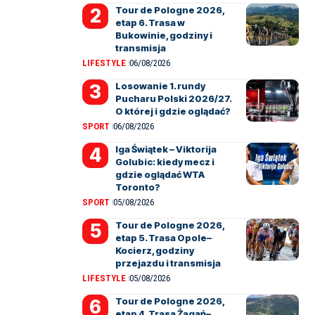
Tour de Pologne 2026,
etap 6. Trasa w
Bukowinie, godziny i
transmisja
LIFESTYLE
06/08/2026
Losowanie 1. rundy
Pucharu Polski 2026/27.
O której i gdzie oglądać?
SPORT
06/08/2026
Iga Świątek – Viktorija
Golubic: kiedy mecz i
gdzie oglądać WTA
Toronto?
SPORT
05/08/2026
Tour de Pologne 2026,
etap 5. Trasa Opole–
Kocierz, godziny
przejazdu i transmisja
LIFESTYLE
05/08/2026
Tour de Pologne 2026,
etap 4. Trasa Żagań–