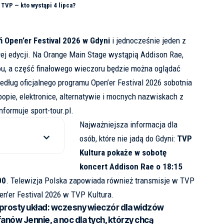
 TVP — kto wystąpi 4 lipca?
eń Open’er Festival 2026 w Gdyni
i jednocześnie jeden z
j edycji. Na Orange Main Stage wystąpią Addison Rae,
ou, a część finałowego wieczoru będzie można oglądać
Według
oficjalnego programu Open’er Festival 2026
sobotnia
popie, elektronice, alternatywie i mocnych nazwiskach z
informuje
sport-tour.pl
.
Najważniejsza informacja dla
osób, które nie jadą do Gdyni:
TVP
Kultura pokaże w sobotę
koncert Addison Rae o 18:15
00
. Telewizja Polska zapowiada również transmisje w TVP
n’er Festival 2026 w TVP Kultura
.
 prosty układ: wczesny wieczór dla widzów
anów Jennie, a noc dla tych, którzy chcą