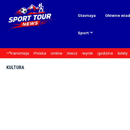
Glavnaya
Główne wia
Sport
transmisja
Polska
online
mecz
wynik
godzina
bilety
KULTURA