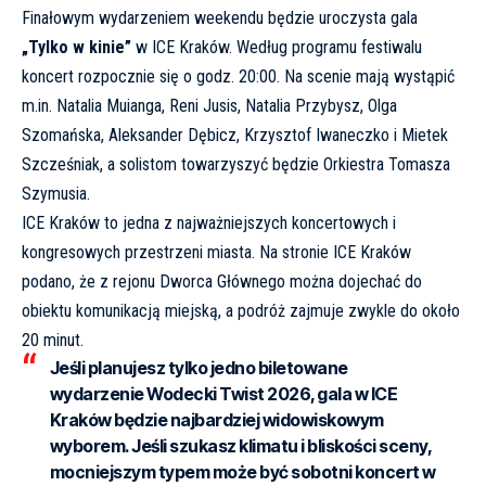
Finałowym wydarzeniem weekendu będzie uroczysta gala
„Tylko w kinie”
w ICE Kraków. Według programu festiwalu
koncert rozpocznie się o godz. 20:00. Na scenie mają wystąpić
m.in. Natalia Muianga, Reni Jusis, Natalia Przybysz, Olga
Szomańska, Aleksander Dębicz, Krzysztof Iwaneczko i Mietek
Szcześniak, a solistom towarzyszyć będzie Orkiestra Tomasza
Szymusia.
ICE Kraków to jedna z najważniejszych koncertowych i
kongresowych przestrzeni miasta. Na stronie
ICE Kraków
podano, że z rejonu Dworca Głównego można dojechać do
obiektu komunikacją miejską, a podróż zajmuje zwykle do około
20 minut.
Jeśli planujesz tylko jedno biletowane
wydarzenie Wodecki Twist 2026, gala w ICE
Kraków będzie najbardziej widowiskowym
wyborem. Jeśli szukasz klimatu i bliskości sceny,
mocniejszym typem może być sobotni koncert w