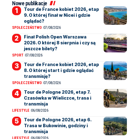
Nowe publikacje
Tour de France kobiet 2026, etap
9. O której finał w Nicei i gdzie
oglądać?
SPOŁECZEŃSTWO
07/08/2026
Finał Polish Open Warszawa
2026. O której 8 sierpnia i czy są
jeszcze bilety?
SPORT
07/08/2026
Tour de France kobiet 2026, etap
8. O której start i gdzie oglądać
transmisję?
SPOŁECZEŃSTWO
07/08/2026
Tour de Pologne 2026, etap 7.
Czasówka w Wieliczce, trasa i
transmisja
LIFESTYLE
06/08/2026
Tour de Pologne 2026, etap 6.
Trasa w Bukowinie, godziny i
transmisja
LIFESTYLE
06/08/2026