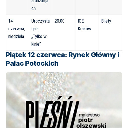
aranżacja
ch
14
Uroczysta
20:00
ICE
Bilety
czerwca,
gala
Kraków
niedziela
„Tylko w
kinie”
Piątek 12 czerwca: Rynek Główny i
Pałac Potockich