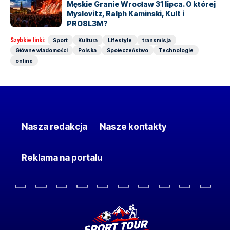
Męskie Granie Wrocław 31 lipca. O której
Myslovitz, Ralph Kaminski, Kult i
PRO8L3M?
Szybkie linki:
Sport
Kultura
Lifestyle
transmisja
Główne wiadomości
Polska
Społeczeństwo
Technologie
online
Nasza redakcja
Nasze kontakty
Reklama na portalu