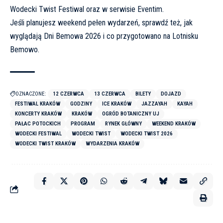
Wodecki Twist Festiwal
oraz w serwisie
Eventim
.
Jeśli planujesz weekend pełen wydarzeń, sprawdź też, jak
wyglądają
Dni Bemowa 2026 i co przygotowano na Lotnisku
Bemowo
.
OZNACZONE:
12 CZERWCA
13 CZERWCA
BILETY
DOJAZD
FESTIWAL KRAKÓW
GODZINY
ICE KRAKÓW
JAZZAYAH
KAYAH
KONCERTY KRAKÓW
KRAKÓW
OGRÓD BOTANICZNY UJ
PAŁAC POTOCKICH
PROGRAM
RYNEK GŁÓWNY
WEEKEND KRAKÓW
WODECKI FESTIWAL
WODECKI TWIST
WODECKI TWIST 2026
WODECKI TWIST KRAKÓW
WYDARZENIA KRAKÓW