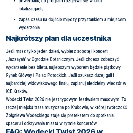
powerbank, bo program rozgrywa się w kilku
lokalizacjach;
zapas czasu na dojście między przystankiem a miejscem
wydarzenia.
Najkrótszy plan dla uczestnika
Jeśli masz tylko jeden dzień, wybierz sobotę i koncert
„Jazzayah” w Ogrodzie Botanicznym. Jeśli chcesz zobaczyć
wydarzenie bez biletu, najlepszym wyborem będzie piątkowy
Rynek Główny i Pałac Potockich. Jeśli szukasz dużej gali i
najbardziej widowiskowego finału, zaplanuj niedzielny wieczór w
ICE Kraków.
Wodecki Twist 2026 nie jest typowym festiwalem masowym. To
raczej miejska trasa muzyczna po Krakowie, w której twórczość
Zbigniewa Wodeckiego staje się pretekstem do spotkania,
spaceru i odkrywania miasta w rytmie koncertów.
FAQ: Wodecki Twist 2026 w