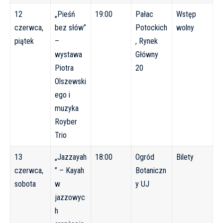
12
„Pieśń
19:00
Pałac
Wstęp
czerwca,
bez słów”
Potockich
wolny
piątek
–
, Rynek
wystawa
Główny
Piotra
20
Olszewski
ego i
muzyka
Royber
Trio
13
„Jazzayah
18:00
Ogród
Bilety
czerwca,
” – Kayah
Botaniczn
sobota
w
y UJ
jazzowyc
h