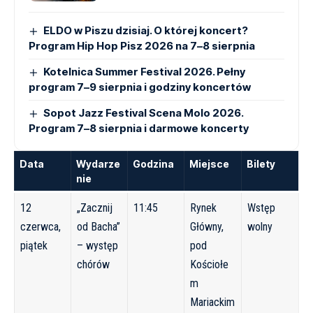
ELDO w Piszu dzisiaj. O której koncert?
Program Hip Hop Pisz 2026 na 7–8 sierpnia
Kotelnica Summer Festival 2026. Pełny
program 7–9 sierpnia i godziny koncertów
Sopot Jazz Festival Scena Molo 2026.
Program 7–8 sierpnia i darmowe koncerty
Data
Wydarze
Godzina
Miejsce
Bilety
nie
12
„Zacznij
11:45
Rynek
Wstęp
czerwca,
od Bacha”
Główny,
wolny
piątek
– występ
pod
chórów
Kościołe
m
Mariackim