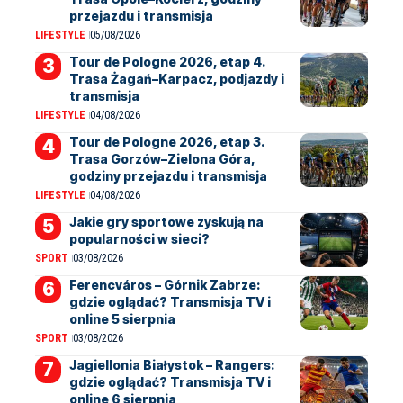
przejazdu i transmisja
LIFESTYLE
05/08/2026
Tour de Pologne 2026, etap 4.
Trasa Żagań–Karpacz, podjazdy i
transmisja
LIFESTYLE
04/08/2026
Tour de Pologne 2026, etap 3.
Trasa Gorzów–Zielona Góra,
godziny przejazdu i transmisja
LIFESTYLE
04/08/2026
Jakie gry sportowe zyskują na
popularności w sieci?
SPORT
03/08/2026
Ferencváros – Górnik Zabrze:
gdzie oglądać? Transmisja TV i
online 5 sierpnia
SPORT
03/08/2026
Jagiellonia Białystok – Rangers:
gdzie oglądać? Transmisja TV i
online 6 sierpnia