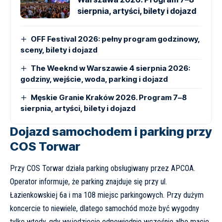
sierpnia, artyści, bilety i dojazd
OFF Festival 2026: pełny program godzinowy,
sceny, bilety i dojazd
The Weeknd w Warszawie 4 sierpnia 2026:
godziny, wejście, woda, parking i dojazd
Męskie Granie Kraków 2026. Program 7–8
sierpnia, artyści, bilety i dojazd
Dojazd samochodem i parking przy
COS Torwar
Przy COS Torwar działa parking obsługiwany przez APCOA.
Operator informuje, że parking znajduje się przy ul.
Łazienkowskiej 6a i ma
108 miejsc parkingowych
. Przy dużym
koncercie to niewiele, dlatego samochód może być wygodny
tylko wtedy, gdy wyjedziecie odpowiednio wcześnie albo macie