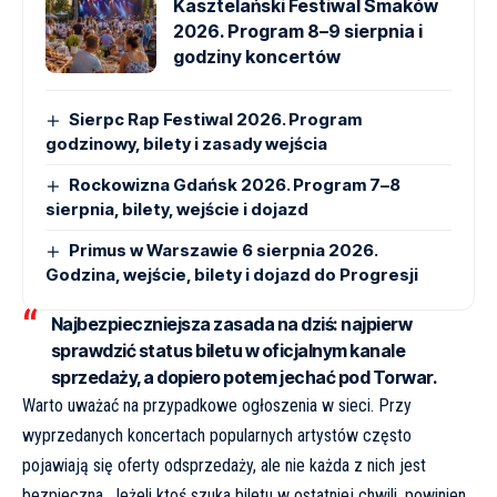
Kasztelański Festiwal Smaków
2026. Program 8–9 sierpnia i
godziny koncertów
Sierpc Rap Festiwal 2026. Program
godzinowy, bilety i zasady wejścia
Rockowizna Gdańsk 2026. Program 7–8
sierpnia, bilety, wejście i dojazd
Primus w Warszawie 6 sierpnia 2026.
Godzina, wejście, bilety i dojazd do Progresji
Najbezpieczniejsza zasada na dziś: najpierw
sprawdzić status biletu w oficjalnym kanale
sprzedaży, a dopiero potem jechać pod Torwar.
Warto uważać na przypadkowe ogłoszenia w sieci. Przy
wyprzedanych koncertach popularnych artystów często
pojawiają się oferty odsprzedaży, ale nie każda z nich jest
bezpieczna. Jeżeli ktoś szuka biletu w ostatniej chwili, powinien