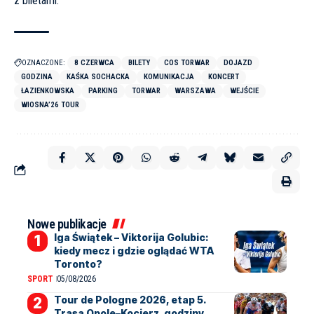
z biletami
.
OZNACZONE:
8 CZERWCA
BILETY
COS TORWAR
DOJAZD
GODZINA
KAŚKA SOCHACKA
KOMUNIKACJA
KONCERT
ŁAZIENKOWSKA
PARKING
TORWAR
WARSZAWA
WEJŚCIE
WIOSNA’26 TOUR
Nowe publikacje
Iga Świątek – Viktorija Golubic:
kiedy mecz i gdzie oglądać WTA
Toronto?
SPORT
05/08/2026
Tour de Pologne 2026, etap 5.
Trasa Opole–Kocierz, godziny