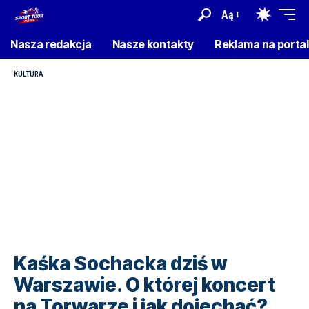
Aą
Nasza redakcja
Nasze kontakty
Reklama na porta
KULTURA
Kaśka Sochacka dziś w
Warszawie. O której koncert
na Torwarze i jak dojechać?