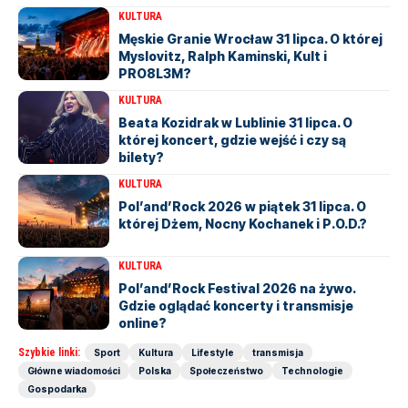
KULTURA
Męskie Granie Wrocław 31 lipca. O której
Myslovitz, Ralph Kaminski, Kult i
PRO8L3M?
KULTURA
Beata Kozidrak w Lublinie 31 lipca. O
której koncert, gdzie wejść i czy są
bilety?
KULTURA
Pol’and’Rock 2026 w piątek 31 lipca. O
której Dżem, Nocny Kochanek i P.O.D.?
KULTURA
Pol’and’Rock Festival 2026 na żywo.
Gdzie oglądać koncerty i transmisje
online?
Szybkie linki:
Sport
Kultura
Lifestyle
transmisja
Główne wiadomości
Polska
Społeczeństwo
Technologie
Gospodarka