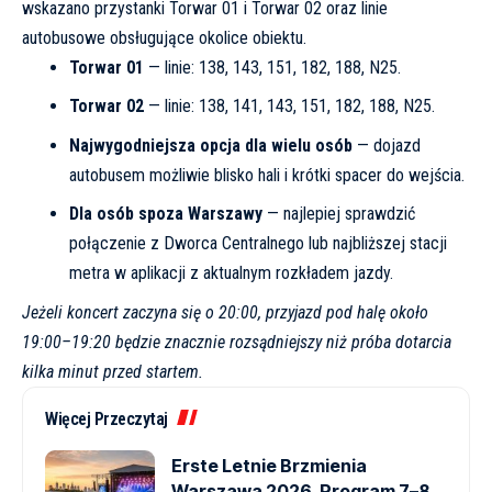
wskazano przystanki Torwar 01 i Torwar 02 oraz linie
autobusowe obsługujące okolice obiektu.
Torwar 01
— linie: 138, 143, 151, 182, 188, N25.
Torwar 02
— linie: 138, 141, 143, 151, 182, 188, N25.
Najwygodniejsza opcja dla wielu osób
— dojazd
autobusem możliwie blisko hali i krótki spacer do wejścia.
Dla osób spoza Warszawy
— najlepiej sprawdzić
połączenie z Dworca Centralnego lub najbliższej stacji
metra w aplikacji z aktualnym rozkładem jazdy.
Jeżeli koncert zaczyna się o 20:00, przyjazd pod halę około
19:00–19:20 będzie znacznie rozsądniejszy niż próba dotarcia
kilka minut przed startem.
Więcej Przeczytaj
Erste Letnie Brzmienia
Warszawa 2026. Program 7–8