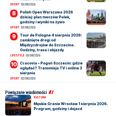
SPORT
03/08/2026
Polish Open Warszawa 2026
dzisiaj: plan meczów Polek,
godziny i wyniki na żywo
SPORT
03/08/2026
Tour de Pologne 4 sierpnia 2026:
zamknięte drogi od
Międzyzdrojów do Szczecina.
Godziny, trasa i objazdy
LIFESTYLE
03/08/2026
Cracovia – Pogoń Szczecin: gdzie
oglądać? Transmisja TV i online 3
sierpnia
SPORT
02/08/2026
Powiązane wiadomości
KULTURA
Męskie Granie Wrocław 1 sierpnia 2026.
Program, godziny i dojazd