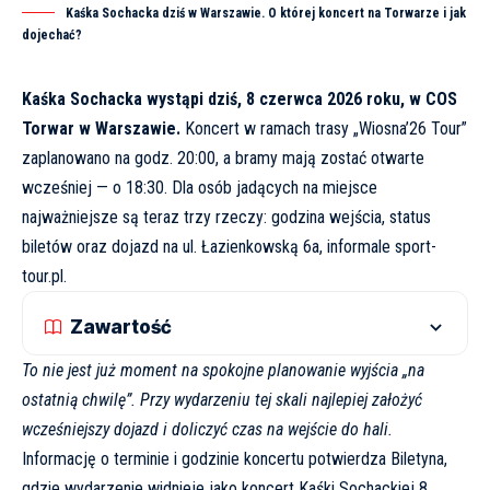
Kaśka Sochacka dziś w Warszawie. O której koncert na Torwarze i jak
dojechać?
Kaśka Sochacka wystąpi dziś, 8 czerwca 2026 roku, w COS
Torwar w Warszawie.
Koncert w ramach trasy „Wiosna’26 Tour”
zaplanowano na godz. 20:00, a bramy mają zostać otwarte
wcześniej — o 18:30. Dla osób jadących na miejsce
najważniejsze są teraz trzy rzeczy: godzina wejścia, status
biletów oraz dojazd na ul. Łazienkowską 6a, informale
sport-
tour.pl
.
Zawartość
To nie jest już moment na spokojne planowanie wyjścia „na
ostatnią chwilę”. Przy wydarzeniu tej skali najlepiej założyć
wcześniejszy dojazd i doliczyć czas na wejście do hali.
Informację o terminie i godzinie koncertu potwierdza
Biletyna
,
gdzie wydarzenie widnieje jako koncert Kaśki Sochackiej 8