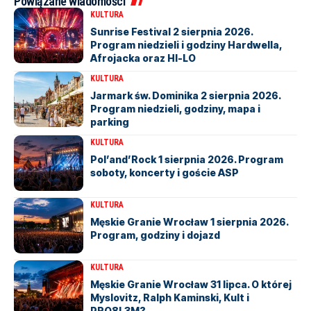
Powiązane wiadomości
KULTURA
Sunrise Festival 2 sierpnia 2026.
Program niedzieli i godziny Hardwella,
Afrojacka oraz HI-LO
KULTURA
Jarmark św. Dominika 2 sierpnia 2026.
Program niedzieli, godziny, mapa i
parking
KULTURA
Pol’and’Rock 1 sierpnia 2026. Program
soboty, koncerty i goście ASP
KULTURA
Męskie Granie Wrocław 1 sierpnia 2026.
Program, godziny i dojazd
KULTURA
Męskie Granie Wrocław 31 lipca. O której
Myslovitz, Ralph Kaminski, Kult i
PRO8L3M?