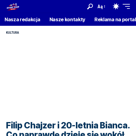
Aą
Nasza redakcja
Nasze kontakty
Reklama na porta
KULTURA
Filip Chajzer i 20-letnia Bianca.
Co naprawdę dzieje się wokół