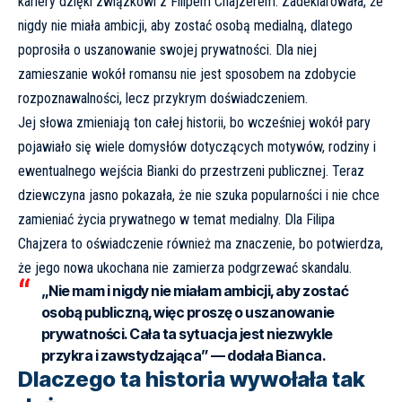
kariery dzięki związkowi z Filipem Chajzerem. Zadeklarowała, że
nigdy nie miała ambicji, aby zostać osobą medialną, dlatego
poprosiła o uszanowanie swojej prywatności. Dla niej
zamieszanie wokół romansu nie jest sposobem na zdobycie
rozpoznawalności, lecz przykrym doświadczeniem.
Jej słowa zmieniają ton całej historii, bo wcześniej wokół pary
pojawiało się wiele domysłów dotyczących motywów, rodziny i
ewentualnego wejścia Bianki do przestrzeni publicznej. Teraz
dziewczyna jasno pokazała, że nie szuka popularności i nie chce
zamieniać życia prywatnego w temat medialny. Dla Filipa
Chajzera to oświadczenie również ma znaczenie, bo potwierdza,
że jego nowa ukochana nie zamierza podgrzewać skandalu.
„Nie mam i nigdy nie miałam ambicji, aby zostać
osobą publiczną, więc proszę o uszanowanie
prywatności. Cała ta sytuacja jest niezwykle
przykra i zawstydzająca” — dodała Bianca.
Dlaczego ta historia wywołała tak