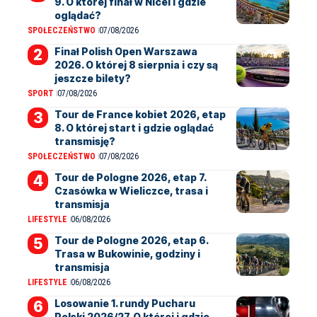
9. O której finał w Nicei i gdzie
oglądać?
SPOŁECZEŃSTWO
07/08/2026
Finał Polish Open Warszawa
2026. O której 8 sierpnia i czy są
jeszcze bilety?
SPORT
07/08/2026
Tour de France kobiet 2026, etap
8. O której start i gdzie oglądać
transmisję?
SPOŁECZEŃSTWO
07/08/2026
Tour de Pologne 2026, etap 7.
Czasówka w Wieliczce, trasa i
transmisja
LIFESTYLE
06/08/2026
Tour de Pologne 2026, etap 6.
Trasa w Bukowinie, godziny i
transmisja
LIFESTYLE
06/08/2026
Losowanie 1. rundy Pucharu
Polski 2026/27. O której i gdzie