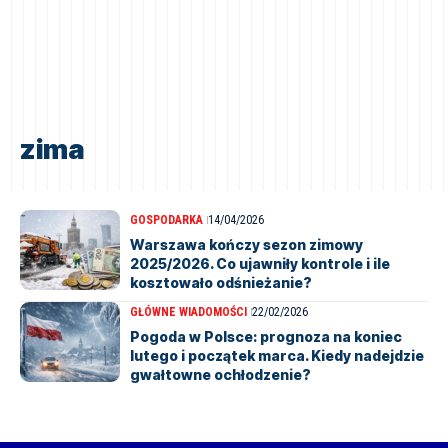
zima
GOSPODARKA
14/04/2026
Warszawa kończy sezon zimowy
2025/2026. Co ujawniły kontrole i ile
kosztowało odśnieżanie?
GŁÓWNE WIADOMOŚCI
22/02/2026
Pogoda w Polsce: prognoza na koniec
lutego i początek marca. Kiedy nadejdzie
gwałtowne ochłodzenie?