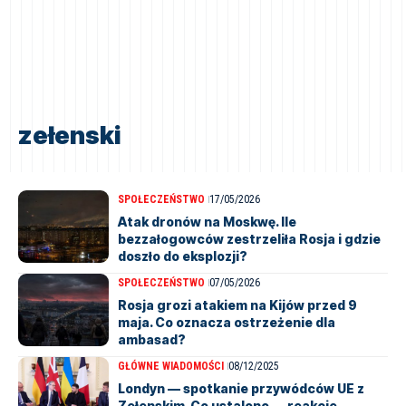
zełenski
SPOŁECZEŃSTWO
17/05/2026
Atak dronów na Moskwę. Ile
bezzałogowców zestrzeliła Rosja i gdzie
doszło do eksplozji?
SPOŁECZEŃSTWO
07/05/2026
Rosja grozi atakiem na Kijów przed 9
maja. Co oznacza ostrzeżenie dla
ambasad?
GŁÓWNE WIADOMOŚCI
08/12/2025
Londyn — spotkanie przywódców UE z
Zełenskim. Co ustalono — reakcje