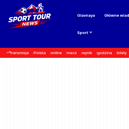
Glavnaya
Główne wia
Sport
transmisja
Polska
online
mecz
wynik
godzina
bilety