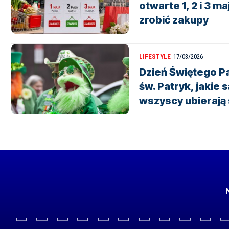
otwarte 1, 2 i 3 m
zrobić zakupy
LIFESTYLE
17/03/2026
Dzień Świętego Pa
św. Patryk, jakie 
wszyscy ubierają 