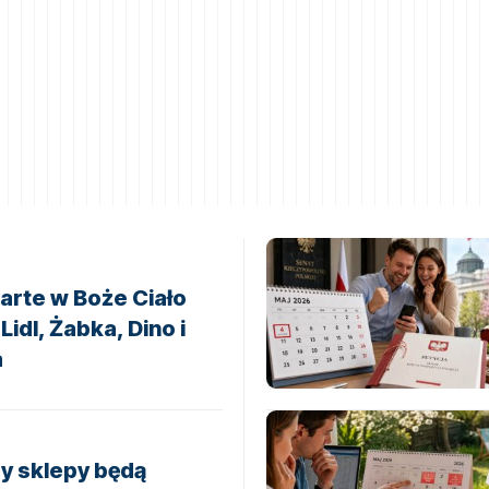
arte w Boże Ciało
idl, Żabka, Dino i
a
y sklepy będą