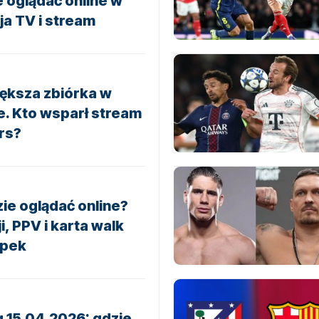
 oglądać online w
a TV i stream
iększa zbiórka w
e. Kto wsparł stream
rs?
ie oglądać online?
, PPV i karta walk
opek
g 15.04.2026: gdzie