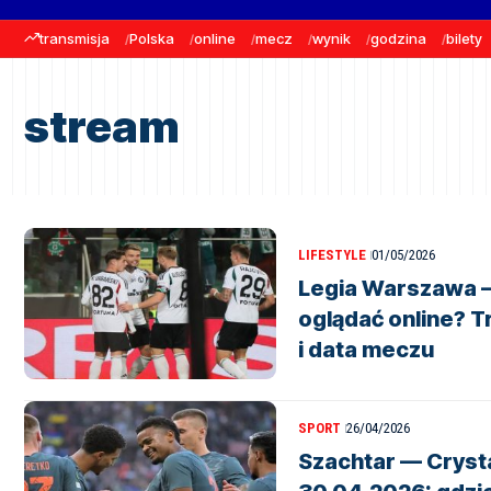
transmisja
Polska
online
mecz
wynik
godzina
bilety
stream
LIFESTYLE
01/05/2026
Legia Warszawa –
oglądać online? T
i data meczu
SPORT
26/04/2026
Szachtar — Cryst