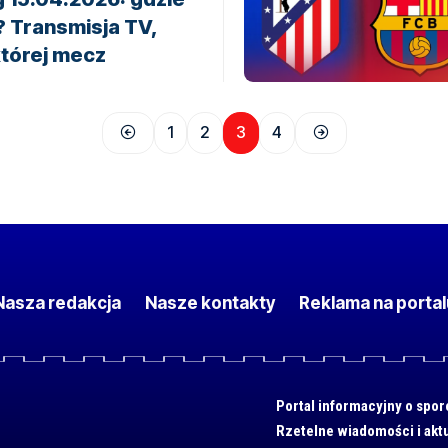
? Transmisja TV,
której mecz
1
2
3
4
Nasza redakcja
Nasze kontakty
Reklama na portal
Portal informacyjny o spor
Rzetelne wiadomości i akt