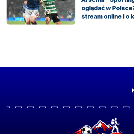
oglądać w Polsce
stream online i o 