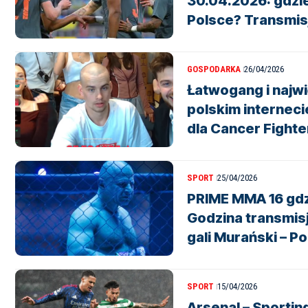
30.04.2026: gdzie
Polsce? Transmisj
GOSPODARKA
26/04/2026
Łatwogang i najw
polskim interneci
dla Cancer Fighte
SPORT
25/04/2026
PRIME MMA 16 gdz
Godzina transmisji
gali Murański – P
SPORT
15/04/2026
Arsenal – Sportin