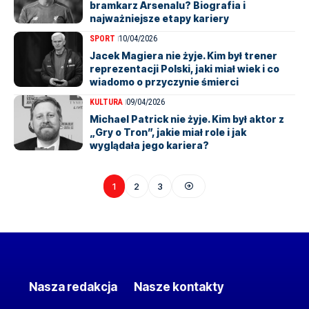
bramkarz Arsenalu? Biografia i
najważniejsze etapy kariery
SPORT
10/04/2026
Jacek Magiera nie żyje. Kim był trener
reprezentacji Polski, jaki miał wiek i co
wiadomo o przyczynie śmierci
KULTURA
09/04/2026
Michael Patrick nie żyje. Kim był aktor z
„Gry o Tron”, jakie miał role i jak
wyglądała jego kariera?
1
2
3
Nasza redakcja
Nasze kontakty