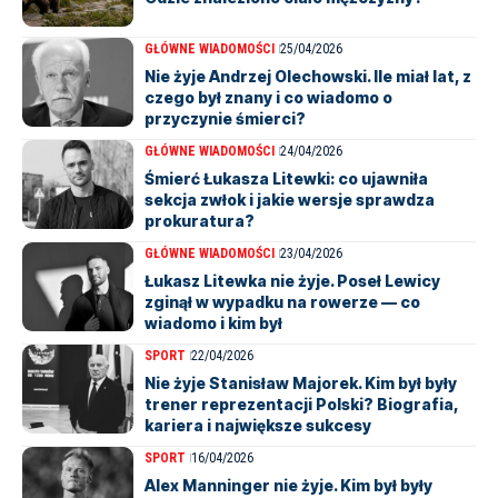
GŁÓWNE WIADOMOŚCI
25/04/2026
Nie żyje Andrzej Olechowski. Ile miał lat, z
czego był znany i co wiadomo o
przyczynie śmierci?
GŁÓWNE WIADOMOŚCI
24/04/2026
Śmierć Łukasza Litewki: co ujawniła
sekcja zwłok i jakie wersje sprawdza
prokuratura?
GŁÓWNE WIADOMOŚCI
23/04/2026
Łukasz Litewka nie żyje. Poseł Lewicy
zginął w wypadku na rowerze — co
wiadomo i kim był
SPORT
22/04/2026
Nie żyje Stanisław Majorek. Kim był były
trener reprezentacji Polski? Biografia,
kariera i największe sukcesy
SPORT
16/04/2026
Alex Manninger nie żyje. Kim był były