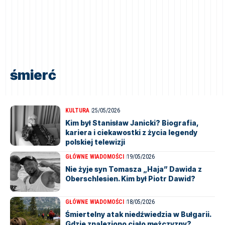
śmierć
KULTURA
25/05/2026
Kim był Stanisław Janicki? Biografia,
kariera i ciekawostki z życia legendy
polskiej telewizji
GŁÓWNE WIADOMOŚCI
19/05/2026
Nie żyje syn Tomasza „Haja” Dawida z
Oberschlesien. Kim był Piotr Dawid?
GŁÓWNE WIADOMOŚCI
18/05/2026
Śmiertelny atak niedźwiedzia w Bułgarii.
Gdzie znaleziono ciało mężczyzny?