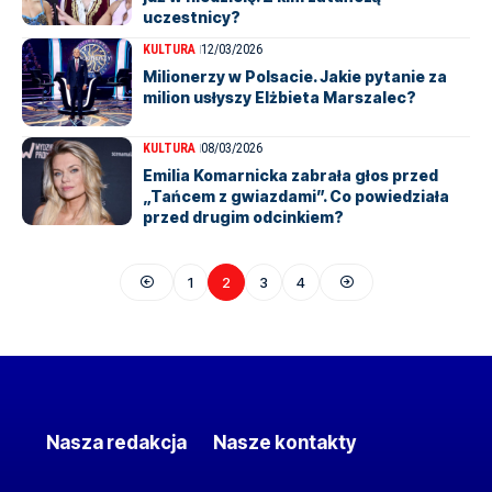
uczestnicy?
KULTURA
12/03/2026
Milionerzy w Polsacie. Jakie pytanie za
milion usłyszy Elżbieta Marszalec?
KULTURA
08/03/2026
Emilia Komarnicka zabrała głos przed
„Tańcem z gwiazdami”. Co powiedziała
przed drugim odcinkiem?
1
2
3
4
Nasza redakcja
Nasze kontakty