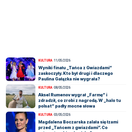
KULTURA
11/05/2026
Wyniki finału „Tańca z Gwiazdami”
zaskoczyły. Kto był drugi i dlaczego
Paulina Gałązka nie wygrała?
KULTURA
08/05/2026
Aksel Rumenov wygrał „Farmę” i
zdradził, co zrobi z nagrodą. W „halo tu
polsat” padły mocne słowa
KULTURA
03/05/2026
Magdalena Boczarska zalała się łzami
przed „Tańcem z gwiazdami”. Co