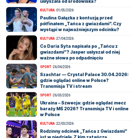
usłyszała od środowiska?
KULTURA
01/05/2026
Paulina Gałązka z kontuzją przed
półfinałem „Tańca z gwiazdami”. Czy
wystąpi w najważniejszym odcinku?
KULTURA
27/04/2026
Co Daria Syta napisała po „Tańcu z
gwiazdami”? Jasper usłyszał od niej
ważne słowa po odpadnięciu
SPORT
26/04/2026
Szachtar — Crystal Palace 30.04.2026:
gdzie oglądać online w Polsce?
Transmisja TV i stream
SPORT
26/03/2026
Ukraina – Szwecja: gdzie oglądać mecz
baraży MŚ 2026? Transmisja TV i online
w Polsce
KULTURA
22/03/2026
Rodzinny odcinek „Tańca z Gwiazdami”
już w niedzielę. Z kim zatańczą