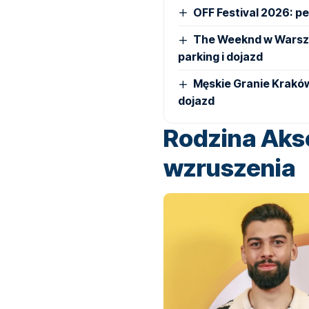
OFF Festival 2026: pe
The Weeknd w Warszaw
parking i dojazd
Męskie Granie Kraków 
dojazd
Rodzina Akse
wzruszenia