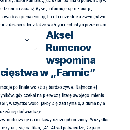
arma”, Aksel Rumenov, już dzień po finale pojawił się w
rodzicami i siostrą Aysel, informuje
sport-tour.pl
,
mowa była pełna emocji, bo dla uczestnika zwycięstwo
jnym sukcesem, lecz także ważnym osobistym przełomem.
Aksel
Rumenov
wspomina
cięstwa w „Farmie”
emocje po finale wciąż są bardzo żywe. Najmocniej
yników, gdy czekał na pierwszą literę swojego imienia.
ksel”, wszystko wokół jakby się zatrzymało, a duma była
cześniej doświadczył.
rócili uwagę na ciekawy szczegół rodzinny. Wszystkie
zynają się na literę „A”. Aksel potwierdził, że jego