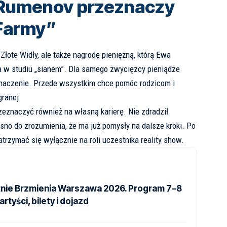
 Rumenov przeznaczy
Farmy”
Złote Widły, ale także nagrodę pieniężną, którą Ewa
 w studiu „sianem”. Dla samego zwycięzcy pieniądze
znaczenie. Przede wszystkim chce pomóc rodzicom i
granej.
zeznaczyć również na własną karierę. Nie zdradził
sno do zrozumienia, że ma już pomysły na dalsze kroki. Po
trzymać się wyłącznie na roli uczestnika reality show.
tnie Brzmienia Warszawa 2026. Program 7–8
artyści, bilety i dojazd