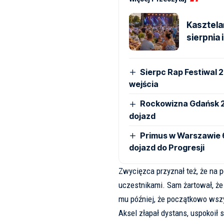
Kasztela
sierpnia
Sierpc Rap Festiwal 
wejścia
Rockowizna Gdańsk 202
dojazd
Primus w Warszawie 6 
dojazd do Progresji
Zwycięzca przyznał też, że na p
uczestnikami. Sam żartował, że
mu później, że początkowo wszy
Aksel złapał dystans, uspokoił 