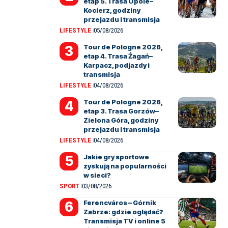
etap 5. Trasa Opole–
Kocierz, godziny
przejazdu i transmisja
LIFESTYLE
05/08/2026
Tour de Pologne 2026,
etap 4. Trasa Żagań–
Karpacz, podjazdy i
transmisja
LIFESTYLE
04/08/2026
Tour de Pologne 2026,
etap 3. Trasa Gorzów–
Zielona Góra, godziny
przejazdu i transmisja
LIFESTYLE
04/08/2026
Jakie gry sportowe
zyskują na popularności
w sieci?
SPORT
03/08/2026
Ferencváros – Górnik
Zabrze: gdzie oglądać?
Transmisja TV i online 5