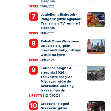
sierpnia
SPORT
03/08/2026
Jagiellonia Białystok –
Rangers: gdzie oglądać?
Transmisja TV i online 6
sierpnia
SPORT
03/08/2026
Polish Open Warszawa
2026 dzisiaj: plan
meczów Polek, godziny i
wyniki na żywo
SPORT
03/08/2026
Tour de Pologne 4
sierpnia 2026:
zamknięte drogi od
Międzyzdrojów do
Szczecina. Godziny,
trasa i objazdy
LIFESTYLE
03/08/2026
Cracovia – Pogoń
Szczecin: gdzie