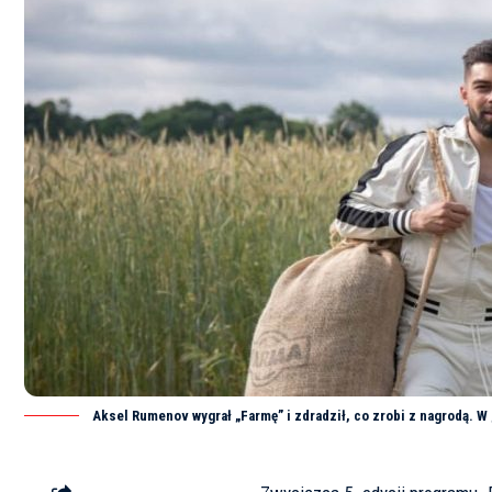
Aksel Rumenov wygrał „Farmę” i zdradził, co zrobi z nagrodą. W 