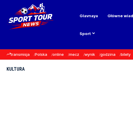
Glavnaya
Główne wia
Sport
transmisja
Polska
online
mecz
wynik
godzina
bilety
KULTURA