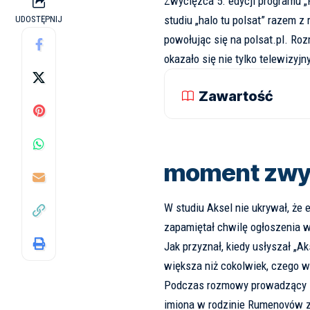
Zwycięzca 5. edycji programu „F
studiu „halo tu polsat” razem z 
UDOSTĘPNIJ
powołując się na
polsat.pl
. Roz
okazało się nie tylko telewizy
Zawartość
moment zwy
W studiu Aksel nie ukrywał, że 
zapamiętał chwilę ogłoszenia w
Jak przyznał, kiedy usłyszał „A
większa niż cokolwiek, czego w
Podczas rozmowy prowadzący zw
imiona w rodzinie Rumenovów zac