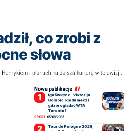
ził, co zrobi z
ocne słowa
 Henrykiem i planach na dalszą karierę w telewizji.
Nowe publikacje
Iga Świątek – Viktorija
Golubic: kiedy mecz i
gdzie oglądać WTA
Toronto?
SPORT
05/08/2026
Tour de Pologne 2026,