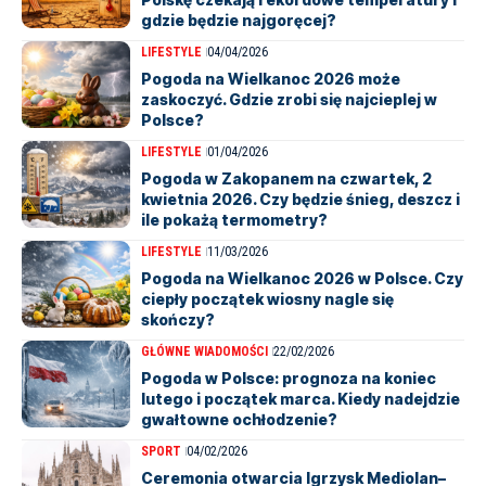
gdzie będzie najgoręcej?
LIFESTYLE
04/04/2026
Pogoda na Wielkanoc 2026 może
zaskoczyć. Gdzie zrobi się najcieplej w
Polsce?
LIFESTYLE
01/04/2026
Pogoda w Zakopanem na czwartek, 2
kwietnia 2026. Czy będzie śnieg, deszcz i
ile pokażą termometry?
LIFESTYLE
11/03/2026
Pogoda na Wielkanoc 2026 w Polsce. Czy
ciepły początek wiosny nagle się
skończy?
GŁÓWNE WIADOMOŚCI
22/02/2026
Pogoda w Polsce: prognoza na koniec
lutego i początek marca. Kiedy nadejdzie
gwałtowne ochłodzenie?
SPORT
04/02/2026
Ceremonia otwarcia Igrzysk Mediolan–