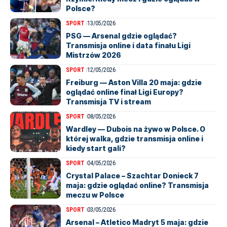
Polsce?
SPORT
13/05/2026
PSG — Arsenal gdzie oglądać?
Transmisja online i data finału Ligi
Mistrzów 2026
SPORT
12/05/2026
Freiburg — Aston Villa 20 maja: gdzie
oglądać online finał Ligi Europy?
Transmisja TV i stream
SPORT
08/05/2026
Wardley — Dubois na żywo w Polsce. O
której walka, gdzie transmisja online i
kiedy start gali?
SPORT
04/05/2026
Crystal Palace – Szachtar Donieck 7
maja: gdzie oglądać online? Transmisja
meczu w Polsce
SPORT
03/05/2026
Arsenal – Atletico Madryt 5 maja: gdzie