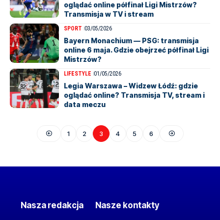
oglądać online półfinał Ligi Mistrzów?
Transmisja w TV i stream
SPORT
03/05/2026
Bayern Monachium — PSG: transmisja
online 6 maja. Gdzie obejrzeć półfinał Ligi
Mistrzów?
LIFESTYLE
01/05/2026
Legia Warszawa – Widzew Łódź: gdzie
oglądać online? Transmisja TV, stream i
data meczu
1
2
3
4
5
6
Nasza redakcja
Nasze kontakty