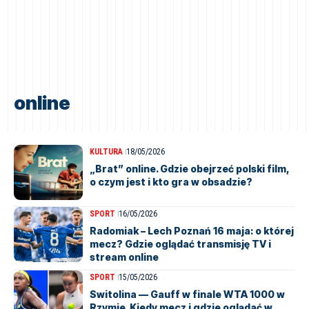
online
KULTURA
18/05/2026
„Brat” online. Gdzie obejrzeć polski film,
o czym jest i kto gra w obsadzie?
SPORT
16/05/2026
Radomiak – Lech Poznań 16 maja: o której
mecz? Gdzie oglądać transmisję TV i
stream online
SPORT
15/05/2026
Switolina — Gauff w finale WTA 1000 w
Rzymie. Kiedy mecz i gdzie oglądać w