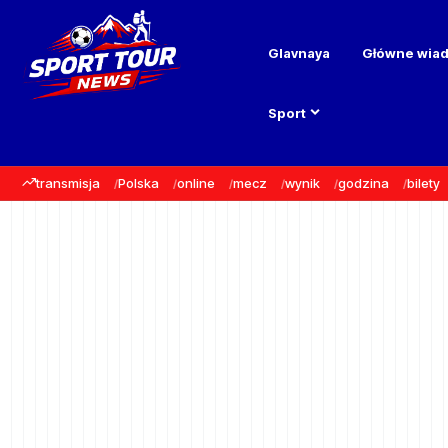
Glavnaya
Główne wia
Sport
transmisja
Polska
online
mecz
wynik
godzina
bilety