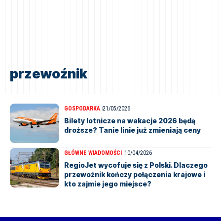
przewoźnik
GOSPODARKA
21/05/2026
Bilety lotnicze na wakacje 2026 będą
droższe? Tanie linie już zmieniają ceny
GŁÓWNE WIADOMOŚCI
10/04/2026
RegioJet wycofuje się z Polski. Dlaczego
przewoźnik kończy połączenia krajowe i
kto zajmie jego miejsce?