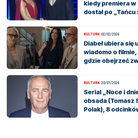
kiedy premiera w T
dostał po „Tańcu
KULTURA
02/02/2026
Diabeł ubiera się 
wiadomo o filmie,
gdzie obejrzeć z
KULTURA
20/01/2026
Serial „Noce i dni
obsada (Tomasz S
Polak), 8 odcinkó