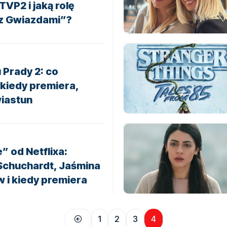
VP2 i jaką rolę
 z Gwiazdami”?
u Prady 2: co
 kiedy premiera,
wiastun
e” od Netflixa:
chuchardt, Jaśmina
w i kiedy premiera
1
2
3
4