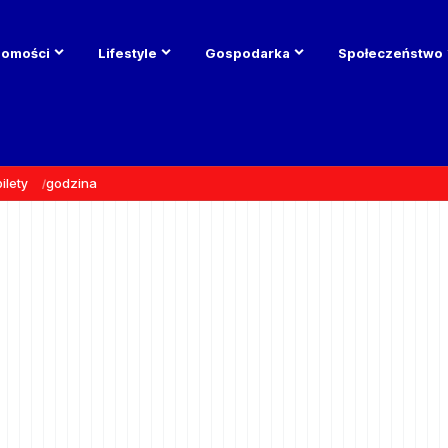
domości
Lifestyle
Gospodarka
Społeczeństwo
bilety
godzina