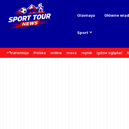
Glavnaya
Główne wia
Sport
transmisja
Polska
online
mecz
wynik
gdzie oglądać