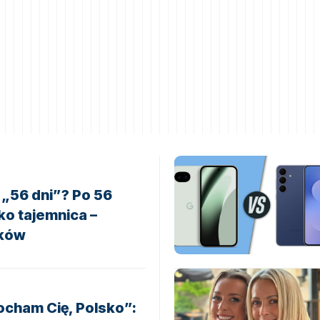
l „56 dni”? Po 56
ko tajemnica –
nków
Kocham Cię, Polsko”: