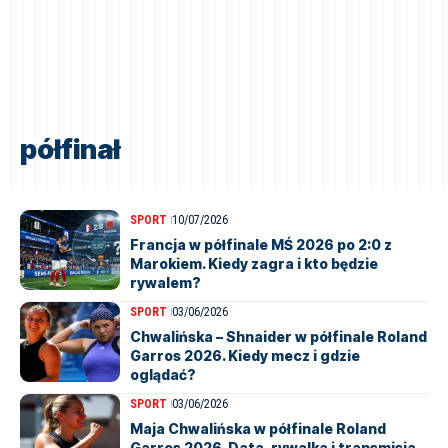
półfinał
SPORT
10/07/2026
Francja w półfinale MŚ 2026 po 2:0 z
Marokiem. Kiedy zagra i kto będzie
rywalem?
SPORT
03/06/2026
Chwalińska – Shnaider w półfinale Roland
Garros 2026. Kiedy mecz i gdzie
oglądać?
SPORT
03/06/2026
Maja Chwalińska w półfinale Roland
Garros 2026. Data, rywalka i transmisja