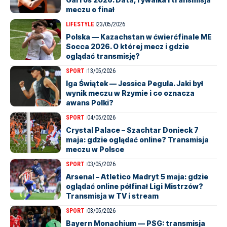
meczu o finał
LIFESTYLE
23/05/2026
Polska — Kazachstan w ćwierćfinale ME
Socca 2026. O której mecz i gdzie
oglądać transmisję?
SPORT
13/05/2026
Iga Świątek — Jessica Pegula. Jaki był
wynik meczu w Rzymie i co oznacza
awans Polki?
SPORT
04/05/2026
Crystal Palace – Szachtar Donieck 7
maja: gdzie oglądać online? Transmisja
meczu w Polsce
SPORT
03/05/2026
Arsenal – Atletico Madryt 5 maja: gdzie
oglądać online półfinał Ligi Mistrzów?
Transmisja w TV i stream
SPORT
03/05/2026
Bayern Monachium — PSG: transmisja