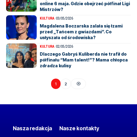
online 6 maja. Gdzie obejrzeć półfinał Ligi
Mistrzów?
KULTURA
03/05/2026
Magdalena Boczarska zalała się łzami
przed „Tańcem z gwiazdami”. Co
usłyszała od środowiska?
KULTURA
02/05/2026
Dlaczego Gabryś Kuliberda nie trafił do
półfinału “Mam talent!”? Mama chłopca
zdradza kulisy
1
2
Nasza redakcja
Nasze kontakty