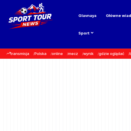
Glavnaya
Główne wia
Sport
transmisja
Polska
online
mecz
wynik
gdzie oglądać