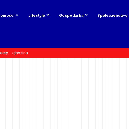
domości
Lifestyle
Gospodarka
Społeczeństwo
bilety
godzina